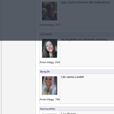
jaaa, Donny Osmond. Min tonårsidol ju:)
Antal inlägg: 372
skrutta00
Du är jättelik min vänninnas mamma:)
Antal inlägg: 918
Betty29
Lite sanna Lundell
Antal inlägg: 788
Karinasthlm