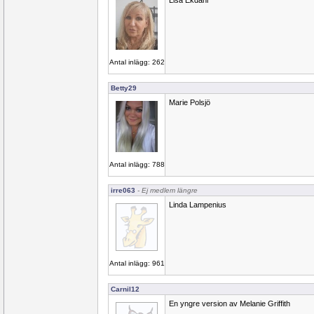
Lisa Ekdahl
Antal inlägg: 262
Betty29
Marie Polsjö
Antal inlägg: 788
irre063
- Ej medlem längre
Linda Lampenius
Antal inlägg: 961
Carnil12
En yngre version av Melanie Griffith