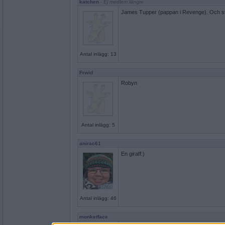
katchen
- Ej medlem längre
James Tupper (pappan i Revenge). Och stort 
Antal inlägg: 13
Frwid
Robyn
Antal inlägg: 5
anirac61
En giraff:)
Antal inlägg: 46
monketface