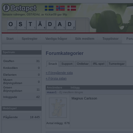
Senaste rullningen, OSTÄDAd, av Kickan59 gav 96p
Start
Spelregler
Vanliga frågor
Sök medlem
Topplistor
For
Spelrum
Forumkategorier
Giraffen
31
Snack
Support
Ordlekar
IRL-spel
Turneringar
Krokodilen
0
« Föregående sida
Elefanten
0
« Första sidan
Musen
0
Böjningslistan
Grisen
Användare
Inlägg
11
Böjningslistan
maax1
- Ej medlem längre
Inloggade
42
Magnus Carlsson
Mobilspel
Pågående
18 445
Antal inlägg: 676