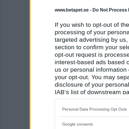
Programledaren i Det okända
www.betapet.se -
Do Not Process 
If you wish to opt-out of the
Antal inlägg:
1573
processing of your personal
targeted advertising by us
Betty29
section to confirm your sel
hon som var med i bonde söker fru, Åsa het
Fadde.
opt-out request is proces
interest-based ads based o
us or personal information d
Antal inlägg: 788
your opt-out. You may separ
Jens N
- Ej medlem längre
disclosure of your personal
Cameron Diaz
IAB’s list of downstream pa
also be disclosed by us to 
Downstream Participants
th
Personal Data Processing Opt Outs
Antal inlägg: 445
third parties.
Sharky68
Google consents
Please note that this web