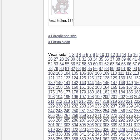
Antal inlägg: 184
« Föregående sida
« Första sidan
Visar sida:
1
2
3
4
5
6
7
8
9
10
11
12
13
14
15
16
26
27
28
29
30
31
32
33
34
35
36
37
38
39
40
41
52
53
54
55
56
57
58
59
60
61
62
63
64
65
66
67
78
79
80
81
82
83
84
85
86
87
88
89
90
91
92
93
102
103
104
105
106
107
108
109
110
111
112
113
121
122
123
124
125
126
127
128
129
130
131
13
139
140
141
142
143
144
145
146
147
148
149
15
157
158
159
160
161
162
163
164
165
166
167
16
175
176
177
178
179
180
181
182
183
184
185
18
193
194
195
196
197
198
199
200
201
202
203
20
211
212
213
214
215
216
217
218
219
220
221
22
229
230
231
232
233
234
235
236
237
238
239
24
247
248
249
250
251
252
253
254
255
256
257
25
265
266
267
268
269
270
271
272
273
274
275
27
283
284
285
286
287
288
289
290
291
292
293
29
301
302
303
304
305
306
307
308
309
310
311
31
319
320
321
322
323
324
325
326
327
328
329
33
337
338
339
340
341
342
343
344
345
346
347
34
355
356
357
358
359
360
361
362
363
364
365
36