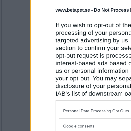
nitrometan
www.betapet.se -
Do Not Process 
Johan Rabeus
If you wish to opt-out of the
processing of your personal
Antal inlägg:
targeted advertising by us
3740
section to confirm your sel
-Haven-
- Ej medlem längre
opt-out request is proces
Noomi Rapace
interest-based ads based o
us or personal information d
your opt-out. You may separ
Antal inlägg: 8
disclosure of your personal
IAB’s list of downstream pa
omegacrill
also be disclosed by us to 
Marcus Berg
Downstream Participants
th
Personal Data Processing Opt Outs
third parties.
Google consents
Antal inlägg:
Please note that this web
1225