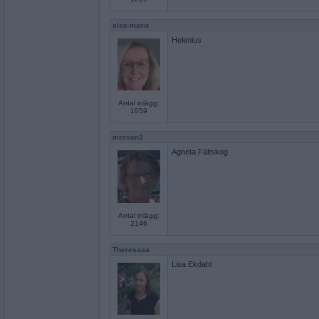
else-marie
Helenius
Antal inlägg:
1059
morsan3
Agneta Fältskog
Antal inlägg:
2146
Theresaaa
Lisa Ekdahl