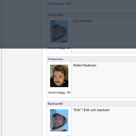
Antal inlägg: 983
Batman08
Lina hedlund
Antal inlägg: 26
Vinterman
Robin Paulsson
Antal inlägg: 39
Batman08
”Erik” i Erik och mackan!