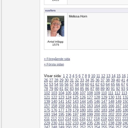
susfors
Melissa Horn
Antal inlägg:
1575
« Föregående sida
« Första sidan
Visar sida:
1
2
3
4
5
6
7
8
9
10
11
12
13
14
15
16
26
27
28
29
30
31
32
33
34
35
36
37
38
39
40
41
52
53
54
55
56
57
58
59
60
61
62
63
64
65
66
67
78
79
80
81
82
83
84
85
86
87
88
89
90
91
92
93
102
103
104
105
106
107
108
109
110
111
112
113
121
122
123
124
125
126
127
128
129
130
131
13
139
140
141
142
143
144
145
146
147
148
149
15
157
158
159
160
161
162
163
164
165
166
167
16
175
176
177
178
179
180
181
182
183
184
185
18
193
194
195
196
197
198
199
200
201
202
203
20
211
212
213
214
215
216
217
218
219
220
221
22
229
230
231
232
233
234
235
236
237
238
239
24
247
248
249
250
251
252
253
254
255
256
257
25