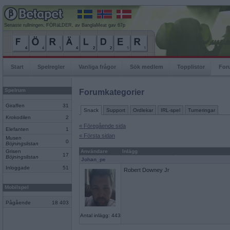
Senaste rullningen, FÖRäLDER, av BanglaMeat gav 67p
Start
Spelregler
Vanliga frågor
Sök medlem
Topplistor
For
Spelrum
Forumkategorier
Giraffen
31
Snack
Support
Ordlekar
IRL-spel
Turneringar
Krokodilen
2
« Föregående sida
Elefanten
1
« Första sidan
Musen
0
Böjningslistan
Grisen
Användare
Inlägg
17
Böjningslistan
Johan_pe
Inloggade
51
Robert Downey Jr
Mobilspel
Pågående
18 403
Antal inlägg: 443