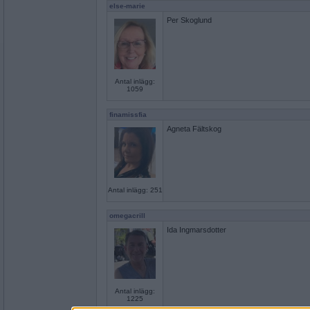
else-marie
Per Skoglund
Antal inlägg:
1059
finamissfia
Agneta Fältskog
Antal inlägg: 251
omegacrill
Ida Ingmarsdotter
Antal inlägg:
1225