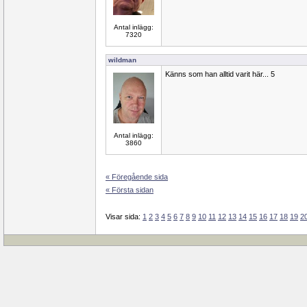
Antal inlägg:
7320
wildman
Känns som han alltid varit här... 5
Antal inlägg:
3860
« Föregående sida
« Första sidan
Visar sida:
1
2
3
4
5
6
7
8
9
10
11
12
13
14
15
16
17
18
19
2