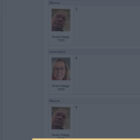
Blasse
3
Antal inlägg:
7320
else-marie
4
Antal inlägg:
1059
Blasse
4
Antal inlägg:
7320