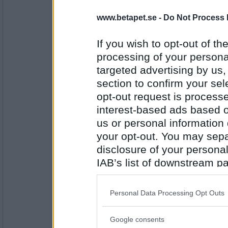
www.betapet.se -
Do Not Process 
LillieE
4
If you wish to opt-out of the
processing of your personal
targeted advertising by us
Antal inlägg: 466
section to confirm your sel
annemiri
opt-out request is proces
4
interest-based ads based o
us or personal information d
your opt-out. You may separ
Antal inlägg:
disclosure of your personal
1771
IAB’s list of downstream pa
Blasse
also be disclosed by us to 
2
Downstream Participants
th
Personal Data Processing Opt Outs
third parties.
Google consents
Antal inlägg:
Please note that this web
7320