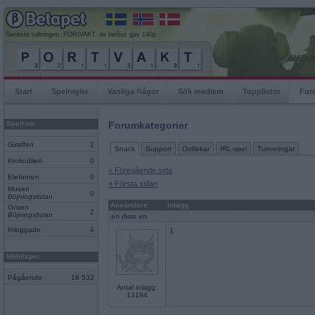
Senaste rullningen, PORtVAKT, av berlioz gav 140p
Start
Spelregler
Vanliga frågor
Sök medlem
Topplistor
For
Spelrum
Forumkategorier
Giraffen
2
Snack
Support
Ordlekar
IRL-spel
Turneringar
Krokodilen
0
« Föregående sida
Elefanten
0
« Första sidan
Musen
0
Böjningslistan
Användare
Inlägg
Grisen
2
Böjningslistan
en dum en
Inloggade
4
1
Mobilspel
Pågående
18 532
Antal inlägg:
13194