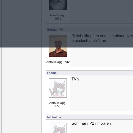
Antal inlägg:
4652
Germain70
Polishelikoptern som cirkulerar öv
presidenttal på Yran
Antal inlägg: 732
Lackia
TVn
Antal inlägg:
1773
babbotina
Sommar i P1 i mobilen