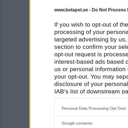
www.betapet.se -
Do Not Process 
mistmaster
"The bastards made you fall asleep
Hypnosis by the telling screen
If you wish to opt-out of the
Are you awake or giving in?!"
processing of your personal
Volbeat - Devils are Awake
www.youtube.com/watc...4V TS72-
targeted advertising by us
Antal inlägg:
4652
section to confirm your sel
opt-out request is proces
MrMaster
Lorna shore - Of the abyss
interest-based ads based o
us or personal information d
your opt-out. You may separ
disclosure of your personal
Antal inlägg: 7
IAB’s list of downstream pa
mistmaster
also be disclosed by us to 
Eddie Meduza - Midsommarnatt
www.youtube.com/watc...t8 40uZ-4
Downstream Participants
th
Personal Data Processing Opt Outs
third parties.
Google consents
Please note that this web
Antal inlägg: