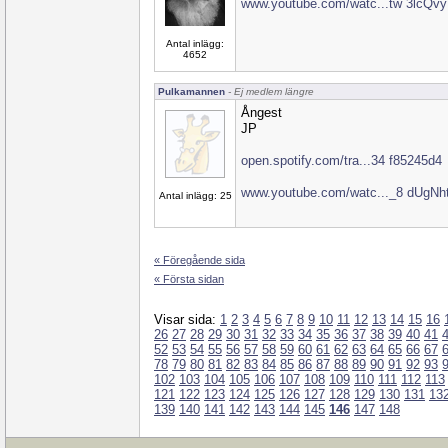
www.youtube.com/watc...tw 3lcQv
Antal inlägg:
4652
Pulkamannen
- Ej medlem längre
Ångest
JP
open.spotify.com/tra...34 f85245d4
www.youtube.com/watc..._8 dUgNh
Antal inlägg: 25
« Föregående sida
« Första sidan
Visar sida:
1
2
3
4
5
6
7
8
9
10
11
12
13
14
15
16
26
27
28
29
30
31
32
33
34
35
36
37
38
39
40
41
52
53
54
55
56
57
58
59
60
61
62
63
64
65
66
67
78
79
80
81
82
83
84
85
86
87
88
89
90
91
92
93
102
103
104
105
106
107
108
109
110
111
112
113
121
122
123
124
125
126
127
128
129
130
131
13
139
140
141
142
143
144
145
146
147
148