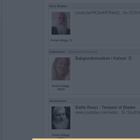
Bels Bubba
youtu.be/NCkwHf7AbeQ...he GCD
Antal inlägg: 9
kafountine
- Spelvärd/Forumvärd
Bakgrundsmusiken i Kahoot :D
Antal inlägg:
5809
mistmaster
Battle Beast - Tempest of Blades
www.youtube.com/watc...5L SsaX
Antal inlägg:
4652