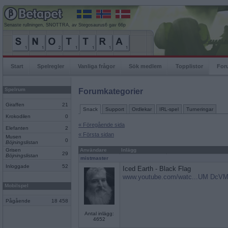
Senaste rullningen, SNOTTRA, av Stegosaurus6 gav 66p
Start
Spelregler
Vanliga frågor
Sök medlem
Topplistor
For
Spelrum
Forumkategorier
Giraffen
21
Snack
Support
Ordlekar
IRL-spel
Turneringar
Krokodilen
0
« Föregående sida
Elefanten
2
« Första sidan
Musen
0
Böjningslistan
Grisen
Användare
Inlägg
29
Böjningslistan
mistmaster
Inloggade
52
Iced Earth - Black Flag
www.youtube.com/watc...UM DcVM
Mobilspel
Pågående
18 458
Antal inlägg:
4652