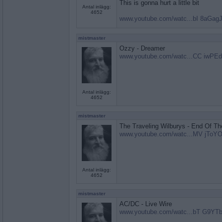
This is gonna hurt a little bit
Antal inlägg:
4652
www.youtube.com/watc...bI 8aGag
mistmaster
Ozzy - Dreamer
www.youtube.com/watc...CC iwPE
Antal inlägg:
4652
mistmaster
The Traveling Wilburys - End Of Th
www.youtube.com/watc...MV jToY
Antal inlägg:
4652
mistmaster
AC/DC - Live Wire
www.youtube.com/watc...bT G9YT