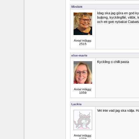
Minibitt
Idag ska jag göra en god kyc
buljong, kycklingfilé, vitlök
och ett gott nybakat Ciabatt
Antal inlägg:
2515
else-marie
Kyckling o chilli pasta
Antal inlägg:
1059
Lackia
Vet inte vad jag ska välja. 
Antal inlägg:
1773