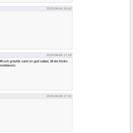
2025-08-04 20:42
2025-08-06 17:18
fil och gräslök samt en god sallad, till det Kiviks
ammeldansk)
2025-08-06 17:31