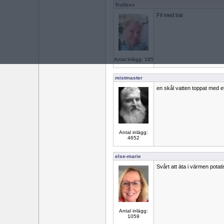
Trolltrex
Fil med bär
Antal inlägg: 165
mistmaster
en skål vatten toppat med et
Antal inlägg:
4652
else-marie
Svårt att äta i värmen potat
Antal inlägg:
1059