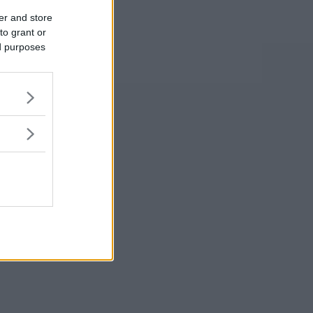
er and store
to grant or
ed purposes