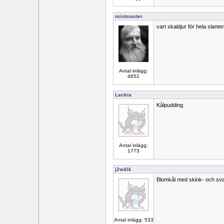
mistmaster
vart skaldjur för hela slante
Antal inlägg:
4652
Lackia
Kålpudding
Antal inlägg:
1773
j2w4l4
Blomkål med skink- och s
Antal inlägg: 533