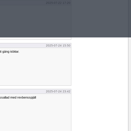
2025-07-22 17:20
2025-07-24 15:50
t gäng isbitar.
2025-07-24 23:42
issallad med revbensspjäll