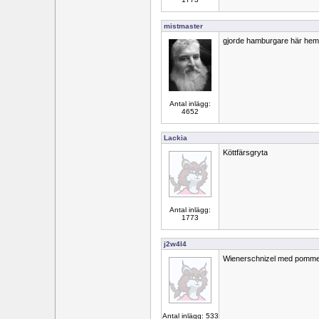
mistmaster
gjorde hamburgare här he
Antal inlägg:
4652
Lackia
Köttfärsgryta
Antal inlägg:
1773
j2w4l4
Wienerschnizel med pommes
Antal inlägg: 533