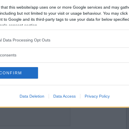
2025-07-21 13:31
Vill du bli
 that this website/app uses one or more Google services and may gath
medlem?
including but not limited to your visit or usage behaviour. You may click 
 to Google and its third-party tags to use your data for below specifi
Skapa nytt konto
ogle consent section.
l Data Processing Opt Outs
2025-07-21 17:10
consents
roner samt örtdressing.
CONFIRM
2025-07-22 10:39
Data Deletion
Data Access
Privacy Policy