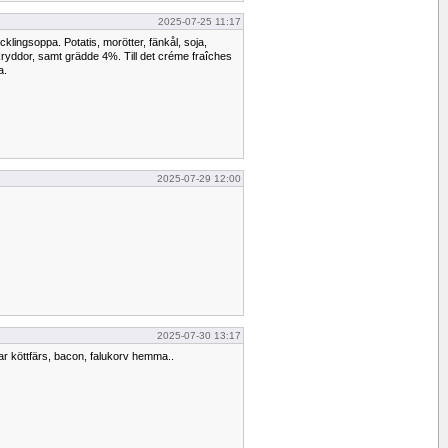
2025-07-25 11:17
klingsoppa. Potatis, morötter, fänkål, soja,
, kryddor, samt grädde 4%. Till det créme fraîches
a.
2025-07-29 12:00
2025-07-30 13:17
Har köttfärs, bacon, falukorv hemma..