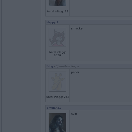
Antal inlägg: 81
HappyU
smycke
Antal inlägg:
6836
Frbg
- Ej medlem längre
pärlor
Antal inlägg: 243
Smulan31
svin