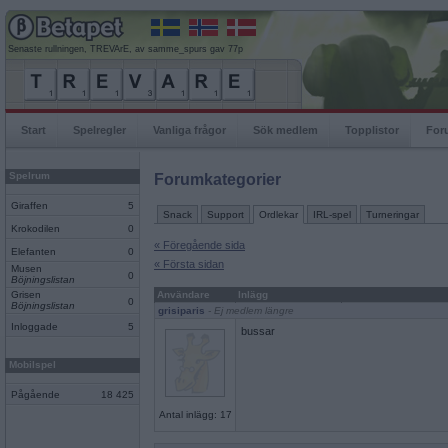
Senaste rullningen, TREVArE, av samme_spurs gav 77p
Start
Spelregler
Vanliga frågor
Sök medlem
Topplistor
For
Spelrum
Forumkategorier
Giraffen
5
Snack
Support
Ordlekar
IRL-spel
Turneringar
Krokodilen
0
« Föregående sida
Elefanten
0
« Första sidan
Musen
0
Böjningslistan
Grisen
Användare
Inlägg
0
Böjningslistan
grisiparis
- Ej medlem längre
Inloggade
5
bussar
Mobilspel
Pågående
18 425
Antal inlägg: 17