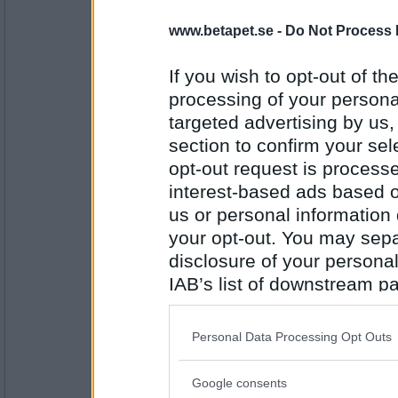
www.betapet.se -
Do Not Process 
Antal inlägg:
If you wish to opt-out of the
1854
processing of your personal
blacky
- Ej medlem längre
targeted advertising by us
medelhavet
section to confirm your sel
opt-out request is proces
interest-based ads based o
Antal inlägg: 772
us or personal information d
Agnez1
your opt-out. You may separ
Nice, Frankrike
disclosure of your personal
IAB’s list of downstream pa
also be disclosed by us to 
Downstream Participants
th
Antal inlägg: 151
Personal Data Processing Opt Outs
third parties.
pilutta-dej
stenig strand
Google consents
Please note that this web