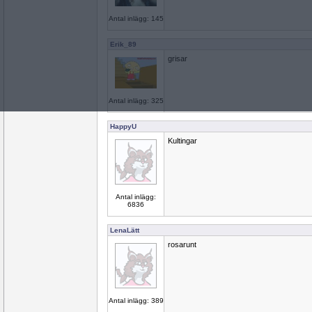
Antal inlägg: 145
Erik_89
grisar
Antal inlägg: 325
HappyU
Kultingar
Antal inlägg:
6836
LenaLätt
rosarunt
Antal inlägg: 389