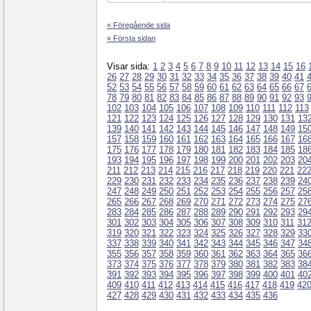
« Föregående sida
« Första sidan
Visar sida:
1
2
3
4
5
6
7
8
9
10
11
12
13
14
15
16
26
27
28
29
30
31
32
33
34
35
36
37
38
39
40
41
52
53
54
55
56
57
58
59
60
61
62
63
64
65
66
67
78
79
80
81
82
83
84
85
86
87
88
89
90
91
92
93
102
103
104
105
106
107
108
109
110
111
112
113
121
122
123
124
125
126
127
128
129
130
131
13
139
140
141
142
143
144
145
146
147
148
149
15
157
158
159
160
161
162
163
164
165
166
167
16
175
176
177
178
179
180
181
182
183
184
185
18
193
194
195
196
197
198
199
200
201
202
203
20
211
212
213
214
215
216
217
218
219
220
221
22
229
230
231
232
233
234
235
236
237
238
239
24
247
248
249
250
251
252
253
254
255
256
257
25
265
266
267
268
269
270
271
272
273
274
275
27
283
284
285
286
287
288
289
290
291
292
293
29
301
302
303
304
305
306
307
308
309
310
311
31
319
320
321
322
323
324
325
326
327
328
329
33
337
338
339
340
341
342
343
344
345
346
347
34
355
356
357
358
359
360
361
362
363
364
365
36
373
374
375
376
377
378
379
380
381
382
383
38
391
392
393
394
395
396
397
398
399
400
401
40
409
410
411
412
413
414
415
416
417
418
419
42
427
428
429
430
431
432
433
434
435
436