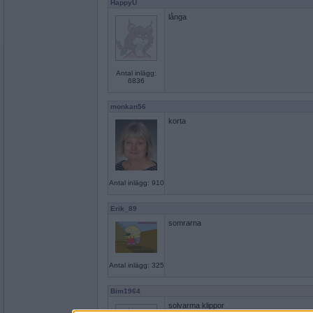
HappyU
långa
Antal inlägg:
6836
monkan56
korta
Antal inlägg: 910
Erik_89
somrarna
Antal inlägg: 325
Bim1964
solvarma klippor