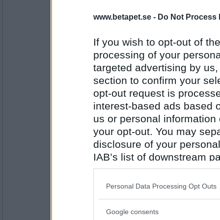
www.betapet.se -
Do Not Process 
Wulfenia
- Ej medlem längre
Ett svårt val, inbjudan om att följa
tur i skogen på hästrygg...
If you wish to opt-out of the
Vad har du?
processing of your personal
targeted advertising by us
Antal inlägg:
1898
section to confirm your sel
opt-out request is proces
Prärieklocka
Provat massor med jeans och köpt t
interest-based ads based o
Vad har du?
us or personal information d
your opt-out. You may separ
Antal inlägg:
disclosure of your personal
11487
IAB’s list of downstream pa
Jelenas77
also be disclosed by us to 
3 barnfria dagar framför mig.
Downstream Participants
th
Personal Data Processing Opt Outs
Vad har du?
third parties.
Google consents
Please note that this web
Antal inlägg: