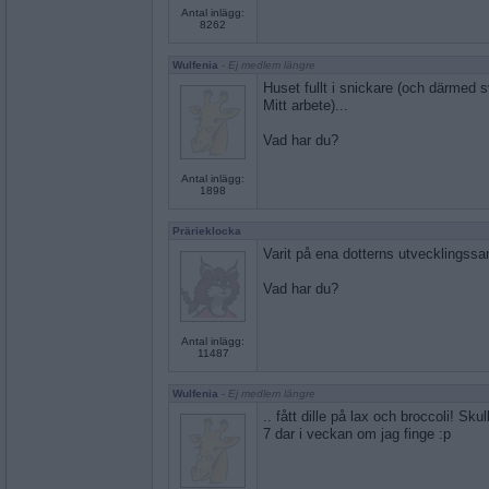
Antal inlägg:
8262
Wulfenia
- Ej medlem längre
Huset fullt i snickare (och därmed s
Mitt arbete)...
Vad har du?
Antal inlägg:
1898
Prärieklocka
Varit på ena dotterns utvecklingssa
Vad har du?
Antal inlägg:
11487
Wulfenia
- Ej medlem längre
.. fått dille på lax och broccoli! Sk
7 dar i veckan om jag finge :p