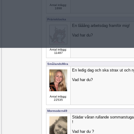
Antal inlägg:
1898
Prärieklocka
En lååång arbetsdag framför mig!
Vad har du?
Antal inlägg:
11487
SmålandsMira
En ledig dag och ska strax ut och n
Vad har du?
Antal inlägg:
22535
Mormodern49
Städar våran rullande sommarstuga
!
Vad har du ?