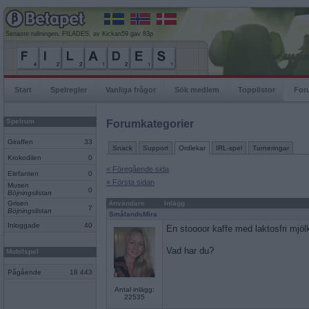
Senaste rullningen, FILADES, av Kickan59 gav 83p
Start
Spelregler
Vanliga frågor
Sök medlem
Topplistor
For
Spelrum
Forumkategorier
Giraffen
33
Snack
Support
Ordlekar
IRL-spel
Turneringar
Krokodilen
0
« Föregående sida
Elefanten
0
« Första sidan
Musen
0
Böjningslistan
Grisen
Användare
Inlägg
7
Böjningslistan
SmålandsMira
Inloggade
40
En stoooor kaffe med laktosfri mjöl
Vad har du?
Mobilspel
Pågående
18 443
Antal inlägg:
22535