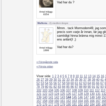
Vad har du ?
Antal inlägg:
8354
Wulfenia
- Ej medlem längre
Mmm.. tack Mormodern49, jag som ä
precis som varje år innan, lär jag 
samtidigt hinna bränna mig minst 
ens anlänt)! ;)
Vad har du?
Antal inlägg:
1898
« Föregående sida
« Första sidan
Visar sida:
1
2
3
4
5
6
7
8
9
10
11
12
13
14
15
16
26
27
28
29
30
31
32
33
34
35
36
37
38
39
40
41
52
53
54
55
56
57
58
59
60
61
62
63
64
65
66
67
78
79
80
81
82
83
84
85
86
87
88
89
90
91
92
93
102
103
104
105
106
107
108
109
110
111
112
113
121
122
123
124
125
126
127
128
129
130
131
13
139
140
141
142
143
144
145
146
147
148
149
15
157
158
159
160
161
162
163
164
165
166
167
16
175
176
177
178
179
180
181
182
183
184
185
18