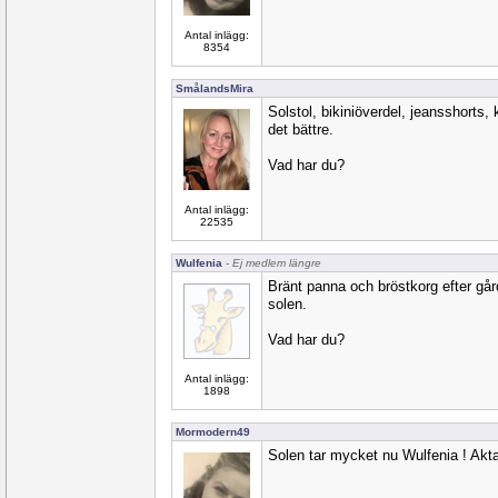
Antal inlägg:
8354
SmålandsMira
Solstol, bikiniöverdel, jeansshorts, 
det bättre.
Vad har du?
Antal inlägg:
22535
Wulfenia
- Ej medlem längre
Bränt panna och bröstkorg efter gå
solen.
Vad har du?
Antal inlägg:
1898
Mormodern49
Solen tar mycket nu Wulfenia ! Akta