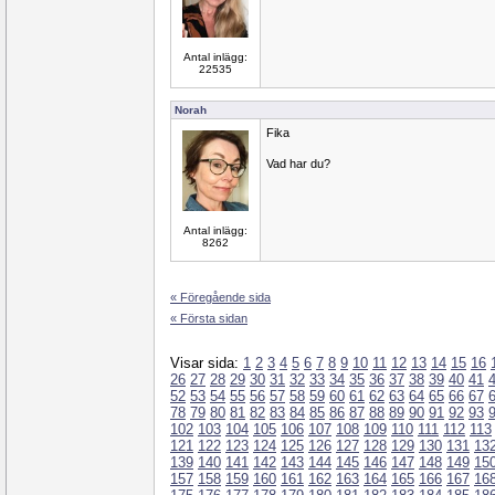
Antal inlägg:
22535
Norah
Fika
Vad har du?
Antal inlägg:
8262
« Föregående sida
« Första sidan
Visar sida:
1
2
3
4
5
6
7
8
9
10
11
12
13
14
15
16
26
27
28
29
30
31
32
33
34
35
36
37
38
39
40
41
52
53
54
55
56
57
58
59
60
61
62
63
64
65
66
67
78
79
80
81
82
83
84
85
86
87
88
89
90
91
92
93
102
103
104
105
106
107
108
109
110
111
112
113
121
122
123
124
125
126
127
128
129
130
131
13
139
140
141
142
143
144
145
146
147
148
149
15
157
158
159
160
161
162
163
164
165
166
167
16