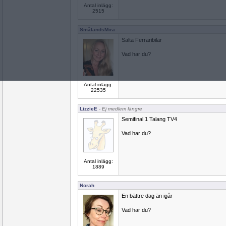
Antal inlägg:
2515
SmålandsMira
Salta Ferraribilar
Vad har du?
Antal inlägg:
22535
LizzieE
- Ej medlem längre
Semifinal 1 Talang TV4
Vad har du?
Antal inlägg:
1889
Norah
En bättre dag än igår
Vad har du?