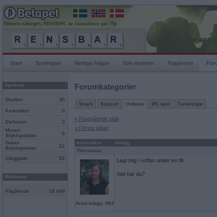
Senaste rullningen, RENSBAR, av Guastafeste gav 75p
Start
Spelregler
Vanliga frågor
Sök medlem
Topplistor
For
Spelrum
Forumkategorier
Giraffen
30
Snack
Support
Ordlekar
IRL-spel
Turneringar
Krokodilen
0
« Föregående sida
Elefanten
0
« Första sidan
Musen
0
Böjningslistan
Grisen
Användare
Inlägg
22
Böjningslistan
Theresaaa
Inloggade
52
Lagt mig i soffan under en filt
Vad har du?
Mobilspel
Pågående
18 489
Antal inlägg: 983