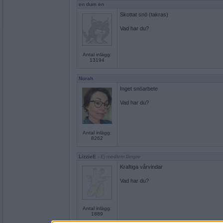
en dum en
Skottat snö (takras)
Vad har du?
Antal inlägg:
13194
Norah
Inget snöarbete
Vad har du?
Antal inlägg:
8262
LizzieE
- Ej medlem längre
Kraftiga vårvindar
Vad har du?
Antal inlägg:
1889