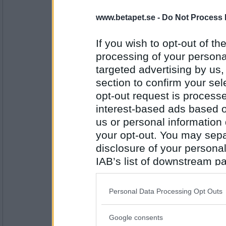
SmålandsMira
www.betapet.se -
Do Not Process 
Zinfandel
Vad har du?
If you wish to opt-out of the
processing of your personal
Antal inlägg:
targeted advertising by us
22535
section to confirm your sel
Iris M
opt-out request is proces
Bil som krånglar:(
interest-based ads based o
Vad har du?
us or personal information d
your opt-out. You may separ
Antal inlägg:
disclosure of your personal
2375
IAB’s list of downstream pa
LizzieE
- Ej medlem längre
also be disclosed by us to 
Sovdags snart
Downstream Participants
th
Personal Data Processing Opt Outs
Vad har du?
third parties.
Google consents
Antal inlägg:
Please note that this web
1889