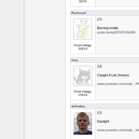
5079
Ruckzuck
2.5
Burning inside
youtu.be/epDFHOVbhWk
Antal inlägg:
34614
elaa
3,6
Caught A Lite Sneeze
www.youtube.com/watc...P
Antal inlägg:
15624
deGothia
2,5
Daylight
www.youtube.com/watc...