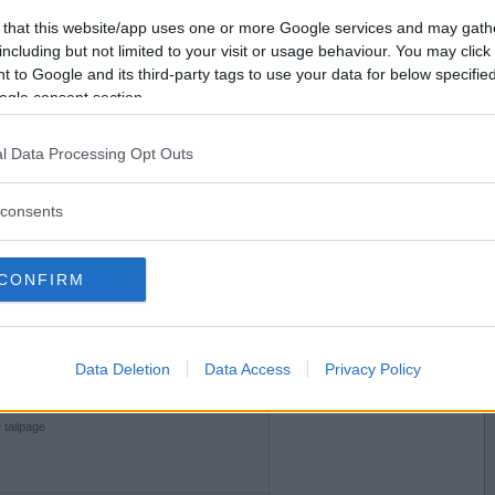
2013-07-31 19:46
Vill du bli
 that this website/app uses one or more Google services and may gath
medlem?
including but not limited to your visit or usage behaviour. You may click 
 to Google and its third-party tags to use your data for below specifi
Skapa nytt konto
ogle consent section.
l Data Processing Opt Outs
2013-07-31 23:03
consents
RK mirmmwVA
CONFIRM
2013-07-31 23:27
Data Deletion
Data Access
Privacy Policy
tailpage