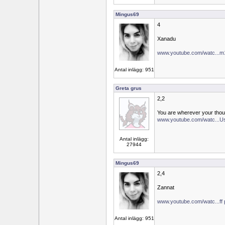
Mingus69
4
Xanadu
www.youtube.com/watc...
Antal inlägg: 951
Greta grus
2,2
You are wherever your thou
www.youtube.com/watc...
Antal inlägg:
27944
Mingus69
2,4
Zannat
www.youtube.com/watc...ff
Antal inlägg: 951