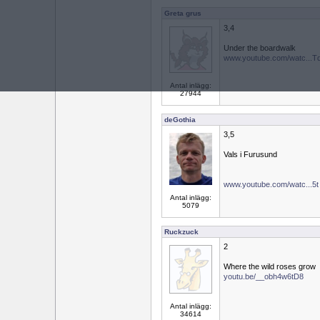
Greta grus
3,4
Under the boardwalk
www.youtube.com/watc...T
Antal inlägg:
27944
deGothia
3,5
Vals i Furusund
www.youtube.com/watc...5
Antal inlägg:
5079
Ruckzuck
2
Where the wild roses grow
youtu.be/__obh4w6tD8
Antal inlägg:
34614