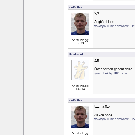
deGothia
2,3
Ångbåtsblues
www.youtube.com/watc...4
Antal inlägg:
5079
Ruckzuck
2.5
Över bergen genom dalar
youtu.be/8xpJf64o7xw
Antal inlägg:
34614
deGothia
5.... nä 0,5
All you need...
www.youtube.com/watc...
Antal inlägg: