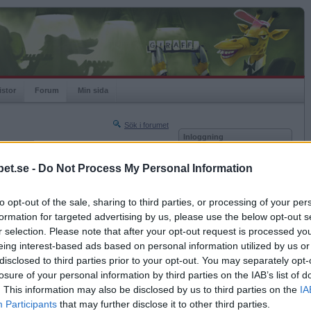
istor
Forum
Min sida
Sök i forumet
Inloggning
rneringar
Användare
et.se -
Do Not Process My Personal Information
Nästa sida »
Lösenord
Sista sidan »
to opt-out of the sale, sharing to third parties, or processing of your per
Kom ihåg mig
2013-07-29 22:56
formation for targeted advertising by us, please use the below opt-out s
Logga in
r selection. Please note that after your opt-out request is processed y
eing interest-based ads based on personal information utilized by us or
Glömt ditt lösenord?
3 3oIzzU2o
Få ny aktiveringslänk
disclosed to third parties prior to your opt-out. You may separately opt-
losure of your personal information by third parties on the IAB’s list of
. This information may also be disclosed by us to third parties on the
IA
Betapet är gratis!
Participants
that may further disclose it to other third parties.