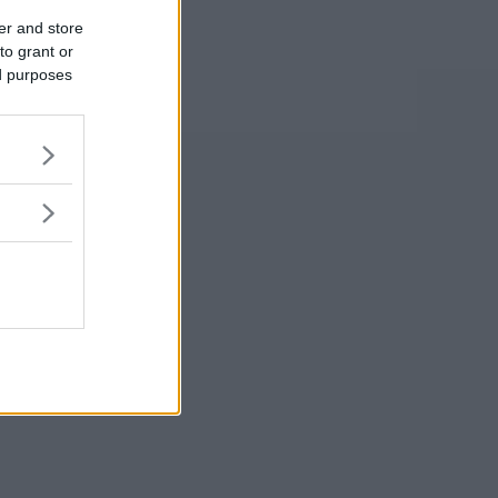
er and store
to grant or
ed purposes