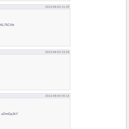
2013-08-03 21:35
f KL75CVIs
2013-08-03 23:26
2013-08-04 00:14
1v uOmGpJkY