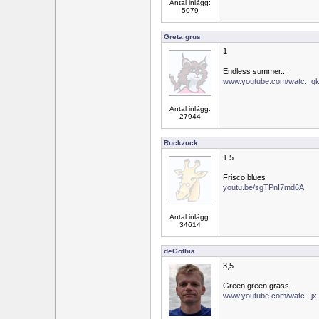
Antal inlägg:
5079
Greta grus
1
Endless summer....
www.youtube.com/watc...q
Antal inlägg:
27944
Ruckzuck
1.5
Frisco blues
youtu.be/sgTPnI7md6A
Antal inlägg:
34614
deGothia
3,5
Green green grass...
www.youtube.com/watc...j