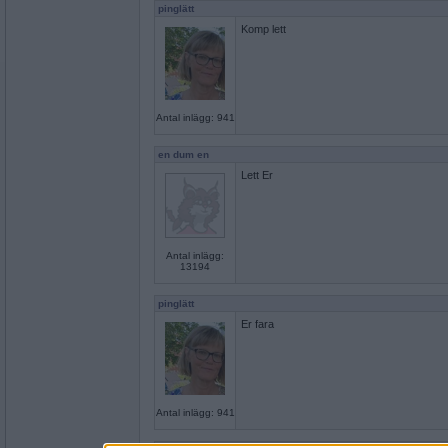
pinglätt
Komp lett
Antal inlägg: 941
en dum en
Lett Er
Antal inlägg:
13194
pinglätt
Er fara
Antal inlägg: 941