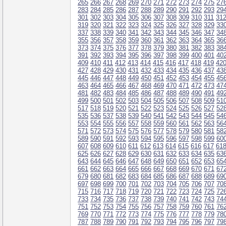
265
266
267
268
269
270
271
272
273
274
275
27
283
284
285
286
287
288
289
290
291
292
293
29
301
302
303
304
305
306
307
308
309
310
311
31
319
320
321
322
323
324
325
326
327
328
329
33
337
338
339
340
341
342
343
344
345
346
347
34
355
356
357
358
359
360
361
362
363
364
365
36
373
374
375
376
377
378
379
380
381
382
383
38
391
392
393
394
395
396
397
398
399
400
401
40
409
410
411
412
413
414
415
416
417
418
419
42
427
428
429
430
431
432
433
434
435
436
437
43
445
446
447
448
449
450
451
452
453
454
455
45
463
464
465
466
467
468
469
470
471
472
473
47
481
482
483
484
485
486
487
488
489
490
491
49
499
500
501
502
503
504
505
506
507
508
509
51
517
518
519
520
521
522
523
524
525
526
527
52
535
536
537
538
539
540
541
542
543
544
545
54
553
554
555
556
557
558
559
560
561
562
563
56
571
572
573
574
575
576
577
578
579
580
581
58
589
590
591
592
593
594
595
596
597
598
599
60
607
608
609
610
611
612
613
614
615
616
617
61
625
626
627
628
629
630
631
632
633
634
635
63
643
644
645
646
647
648
649
650
651
652
653
65
661
662
663
664
665
666
667
668
669
670
671
67
679
680
681
682
683
684
685
686
687
688
689
69
697
698
699
700
701
702
703
704
705
706
707
70
715
716
717
718
719
720
721
722
723
724
725
72
733
734
735
736
737
738
739
740
741
742
743
74
751
752
753
754
755
756
757
758
759
760
761
76
769
770
771
772
773
774
775
776
777
778
779
78
787
788
789
790
791
792
793
794
795
796
797
79