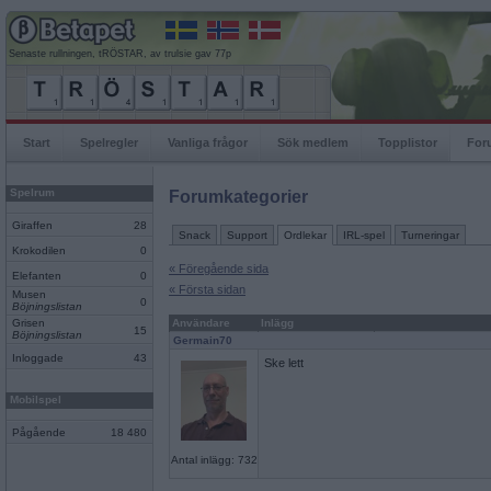
Senaste rullningen, tRÖSTAR, av trulsie gav 77p
Start
Spelregler
Vanliga frågor
Sök medlem
Topplistor
For
Spelrum
Forumkategorier
Giraffen
28
Snack
Support
Ordlekar
IRL-spel
Turneringar
Krokodilen
0
« Föregående sida
Elefanten
0
« Första sidan
Musen
0
Böjningslistan
Grisen
Användare
Inlägg
15
Böjningslistan
Germain70
Inloggade
43
Ske lett
Mobilspel
Pågående
18 480
Antal inlägg: 732