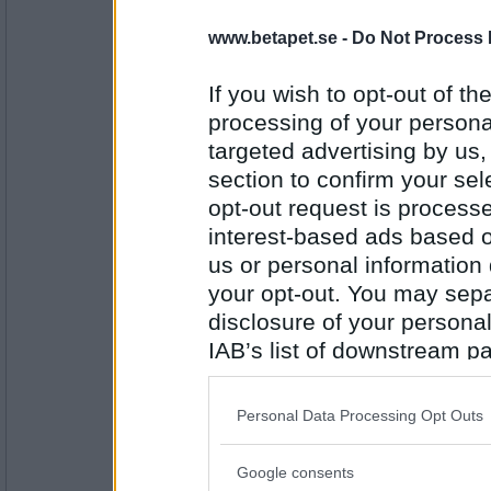
petit tess
Er As
www.betapet.se -
Do Not Process 
If you wish to opt-out of the
processing of your personal
Antal inlägg:
3552
targeted advertising by us
section to confirm your sel
pinglätt
As best
opt-out request is proces
interest-based ads based o
us or personal information d
your opt-out. You may separ
Antal inlägg: 941
disclosure of your personal
petit tess
IAB’s list of downstream pa
Best Rök
also be disclosed by us to 
Downstream Participants
th
Personal Data Processing Opt Outs
third parties.
Antal inlägg:
3552
Google consents
Please note that this web