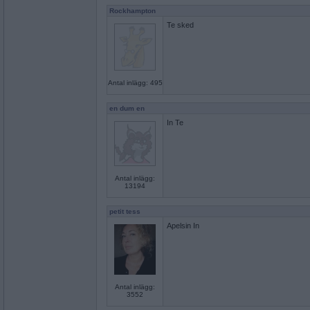
Rockhampton
Te sked
Antal inlägg: 495
en dum en
In Te
Antal inlägg:
13194
petit tess
Apelsin In
Antal inlägg:
3552