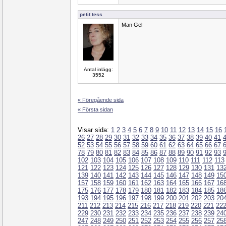
petit tess
Man Gel
Antal inlägg:
3552
« Föregående sida
« Första sidan
Visar sida:
1
2
3
4
5
6
7
8
9
10
11
12
13
14
15
16
26
27
28
29
30
31
32
33
34
35
36
37
38
39
40
41
52
53
54
55
56
57
58
59
60
61
62
63
64
65
66
67
78
79
80
81
82
83
84
85
86
87
88
89
90
91
92
93
102
103
104
105
106
107
108
109
110
111
112
113
121
122
123
124
125
126
127
128
129
130
131
13
139
140
141
142
143
144
145
146
147
148
149
15
157
158
159
160
161
162
163
164
165
166
167
16
175
176
177
178
179
180
181
182
183
184
185
18
193
194
195
196
197
198
199
200
201
202
203
20
211
212
213
214
215
216
217
218
219
220
221
22
229
230
231
232
233
234
235
236
237
238
239
24
247
248
249
250
251
252
253
254
255
256
257
25