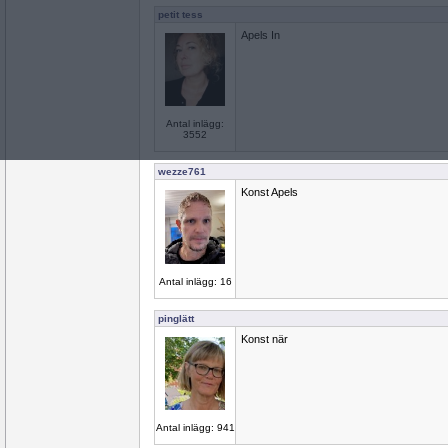
petit tess
Apels In
Antal inlägg:
3552
wezze761
Konst Apels
Antal inlägg: 16
pinglätt
Konst när
Antal inlägg: 941