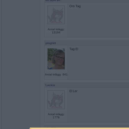
en dum en
Om Tag
Antal inlägg:
13194
pinglätt
Tag El
Antal inlägg: 941
Lackia
El Ler
Antal inlägg:
1778
pinglätt