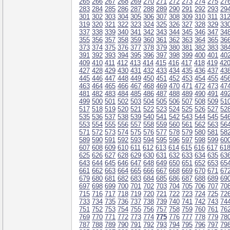
265
266
267
268
269
270
271
272
273
274
275
27
283
284
285
286
287
288
289
290
291
292
293
29
301
302
303
304
305
306
307
308
309
310
311
31
319
320
321
322
323
324
325
326
327
328
329
33
337
338
339
340
341
342
343
344
345
346
347
34
355
356
357
358
359
360
361
362
363
364
365
36
373
374
375
376
377
378
379
380
381
382
383
38
391
392
393
394
395
396
397
398
399
400
401
40
409
410
411
412
413
414
415
416
417
418
419
42
427
428
429
430
431
432
433
434
435
436
437
43
445
446
447
448
449
450
451
452
453
454
455
45
463
464
465
466
467
468
469
470
471
472
473
47
481
482
483
484
485
486
487
488
489
490
491
49
499
500
501
502
503
504
505
506
507
508
509
51
517
518
519
520
521
522
523
524
525
526
527
52
535
536
537
538
539
540
541
542
543
544
545
54
553
554
555
556
557
558
559
560
561
562
563
56
571
572
573
574
575
576
577
578
579
580
581
58
589
590
591
592
593
594
595
596
597
598
599
60
607
608
609
610
611
612
613
614
615
616
617
61
625
626
627
628
629
630
631
632
633
634
635
63
643
644
645
646
647
648
649
650
651
652
653
65
661
662
663
664
665
666
667
668
669
670
671
67
679
680
681
682
683
684
685
686
687
688
689
69
697
698
699
700
701
702
703
704
705
706
707
70
715
716
717
718
719
720
721
722
723
724
725
72
733
734
735
736
737
738
739
740
741
742
743
74
751
752
753
754
755
756
757
758
759
760
761
76
769
770
771
772
773
774
775
776
777
778
779
78
787
788
789
790
791
792
793
794
795
796
797
79