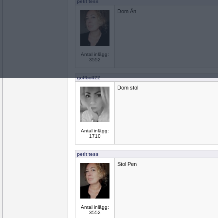
petit tess
Dom Än
Antal inlägg:
3552
golfboll22
Dom stol
Antal inlägg:
1710
petit tess
Stol Pen
Antal inlägg:
3552