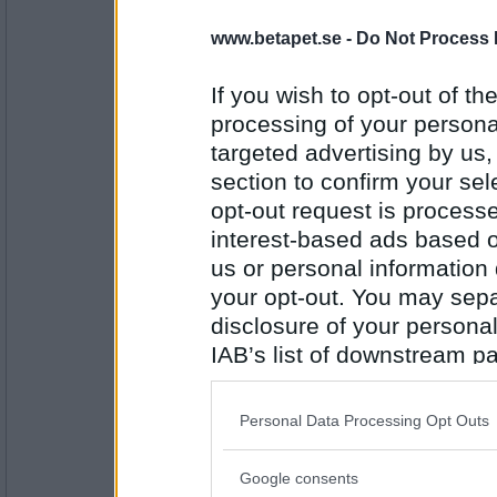
Ler Duva
www.betapet.se -
Do Not Process 
If you wish to opt-out of the
processing of your personal
Antal inlägg: 941
targeted advertising by us
Nettsson
section to confirm your sel
Ring Duva
opt-out request is proces
interest-based ads based o
us or personal information d
Antal inlägg:
your opt-out. You may separ
1126
disclosure of your personal
pinglätt
IAB’s list of downstream pa
Brev Duva
also be disclosed by us to 
Downstream Participants
th
Personal Data Processing Opt Outs
third parties.
Antal inlägg: 941
Google consents
Please note that this web
Nettsson