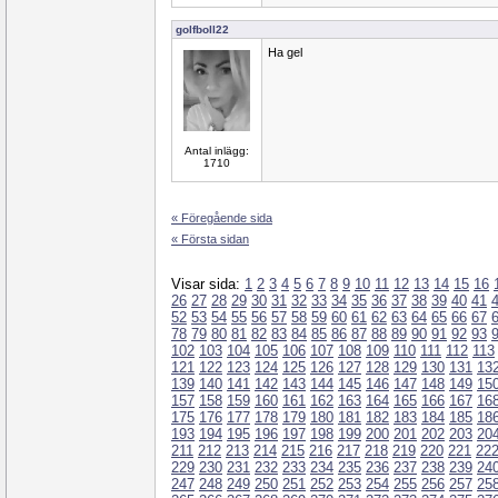
golfboll22
Ha gel
Antal inlägg:
1710
« Föregående sida
« Första sidan
Visar sida:
1
2
3
4
5
6
7
8
9
10
11
12
13
14
15
16
26
27
28
29
30
31
32
33
34
35
36
37
38
39
40
41
52
53
54
55
56
57
58
59
60
61
62
63
64
65
66
67
78
79
80
81
82
83
84
85
86
87
88
89
90
91
92
93
102
103
104
105
106
107
108
109
110
111
112
113
121
122
123
124
125
126
127
128
129
130
131
13
139
140
141
142
143
144
145
146
147
148
149
15
157
158
159
160
161
162
163
164
165
166
167
16
175
176
177
178
179
180
181
182
183
184
185
18
193
194
195
196
197
198
199
200
201
202
203
20
211
212
213
214
215
216
217
218
219
220
221
22
229
230
231
232
233
234
235
236
237
238
239
24
247
248
249
250
251
252
253
254
255
256
257
25