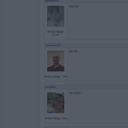
golfboll22
Vän de
Antal inlägg:
1710
Germain70
De vis
Antal inlägg: 734
pinglätt
Vis Dom
Antal inlägg: 941