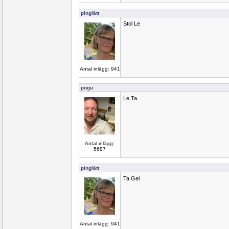
pinglätt
Stol Le
Antal inlägg: 941
pogu
Le Ta
Antal inlägg:
5687
pinglätt
Ta Gel
Antal inlägg: 941