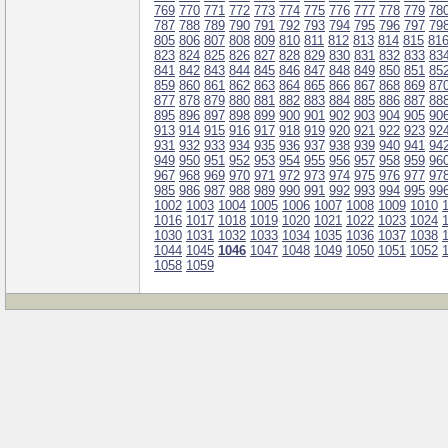
769
770
771
772
773
774
775
776
777
778
779
78
787
788
789
790
791
792
793
794
795
796
797
79
805
806
807
808
809
810
811
812
813
814
815
81
823
824
825
826
827
828
829
830
831
832
833
83
841
842
843
844
845
846
847
848
849
850
851
85
859
860
861
862
863
864
865
866
867
868
869
87
877
878
879
880
881
882
883
884
885
886
887
88
895
896
897
898
899
900
901
902
903
904
905
90
913
914
915
916
917
918
919
920
921
922
923
92
931
932
933
934
935
936
937
938
939
940
941
94
949
950
951
952
953
954
955
956
957
958
959
96
967
968
969
970
971
972
973
974
975
976
977
97
985
986
987
988
989
990
991
992
993
994
995
99
1002
1003
1004
1005
1006
1007
1008
1009
1010
1016
1017
1018
1019
1020
1021
1022
1023
1024
1030
1031
1032
1033
1034
1035
1036
1037
1038
1044
1045
1046
1047
1048
1049
1050
1051
1052
1058
1059