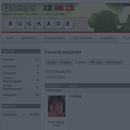
Senaste rullningen, sUCKADE, av mizuna gav 396p
Start
Spelregler
Vanliga frågor
Sök medlem
Topplistor
For
Spelrum
Forumkategorier
Giraffen
32
Snack
Support
Ordlekar
IRL-spel
Turneringar
Krokodilen
0
« Föregående sida
Elefanten
0
« Första sidan
Musen
0
Böjningslistan
Grisen
Användare
Inlägg
22
Böjningslistan
olausdotter
Inloggade
54
Gurklag
Mobilspel
Pågående
18 404
Antal inlägg:
4962