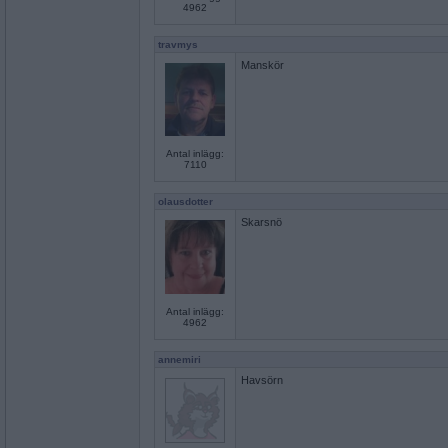
4962
travmys
Manskör
Antal inlägg:
7110
olausdotter
Skarsnö
Antal inlägg:
4962
annemiri
Havsörn