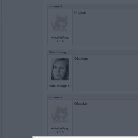
annemiri
Ungkarl
Antal inlägg:
1774
Miss Ewing
Glaukom
Antal inlägg: 59
annemiri
Glassko
Antal inlägg:
1774