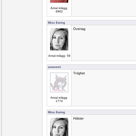
Antal inlägg:
4962
Miss Ewing
Övertag
Antal inlägg: 59
annemiri
Tröghet
Antal inlägg:
1774
Miss Ewing
Hölster