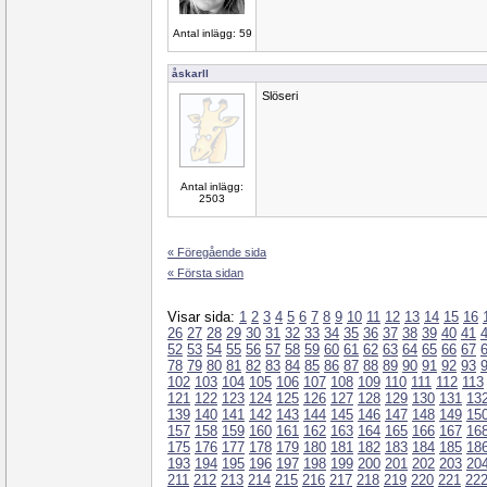
Antal inlägg: 59
åskarll
Slöseri
Antal inlägg:
2503
« Föregående sida
« Första sidan
Visar sida:
1
2
3
4
5
6
7
8
9
10
11
12
13
14
15
16
26
27
28
29
30
31
32
33
34
35
36
37
38
39
40
41
52
53
54
55
56
57
58
59
60
61
62
63
64
65
66
67
78
79
80
81
82
83
84
85
86
87
88
89
90
91
92
93
102
103
104
105
106
107
108
109
110
111
112
113
121
122
123
124
125
126
127
128
129
130
131
13
139
140
141
142
143
144
145
146
147
148
149
15
157
158
159
160
161
162
163
164
165
166
167
16
175
176
177
178
179
180
181
182
183
184
185
18
193
194
195
196
197
198
199
200
201
202
203
20
211
212
213
214
215
216
217
218
219
220
221
22