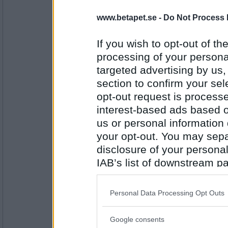
åskarll
www.betapet.se -
Do Not Process 
Gosskör
If you wish to opt-out of the
processing of your personal
Antal inlägg:
targeted advertising by us
2503
section to confirm your sel
olausdotter
opt-out request is proces
Lövskog
interest-based ads based o
us or personal information d
your opt-out. You may separ
Antal inlägg:
disclosure of your personal
4962
IAB’s list of downstream pa
annemiri
also be disclosed by us to 
Sölkorv
Downstream Participants
th
Personal Data Processing Opt Outs
third parties.
Antal inlägg:
Google consents
Please note that this web
1774