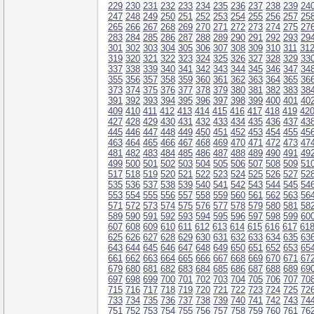
229
230
231
232
233
234
235
236
237
238
239
24
247
248
249
250
251
252
253
254
255
256
257
25
265
266
267
268
269
270
271
272
273
274
275
27
283
284
285
286
287
288
289
290
291
292
293
29
301
302
303
304
305
306
307
308
309
310
311
31
319
320
321
322
323
324
325
326
327
328
329
33
337
338
339
340
341
342
343
344
345
346
347
34
355
356
357
358
359
360
361
362
363
364
365
36
373
374
375
376
377
378
379
380
381
382
383
38
391
392
393
394
395
396
397
398
399
400
401
40
409
410
411
412
413
414
415
416
417
418
419
42
427
428
429
430
431
432
433
434
435
436
437
43
445
446
447
448
449
450
451
452
453
454
455
45
463
464
465
466
467
468
469
470
471
472
473
47
481
482
483
484
485
486
487
488
489
490
491
49
499
500
501
502
503
504
505
506
507
508
509
51
517
518
519
520
521
522
523
524
525
526
527
52
535
536
537
538
539
540
541
542
543
544
545
54
553
554
555
556
557
558
559
560
561
562
563
56
571
572
573
574
575
576
577
578
579
580
581
58
589
590
591
592
593
594
595
596
597
598
599
60
607
608
609
610
611
612
613
614
615
616
617
61
625
626
627
628
629
630
631
632
633
634
635
63
643
644
645
646
647
648
649
650
651
652
653
65
661
662
663
664
665
666
667
668
669
670
671
67
679
680
681
682
683
684
685
686
687
688
689
69
697
698
699
700
701
702
703
704
705
706
707
70
715
716
717
718
719
720
721
722
723
724
725
72
733
734
735
736
737
738
739
740
741
742
743
74
751
752
753
754
755
756
757
758
759
760
761
76