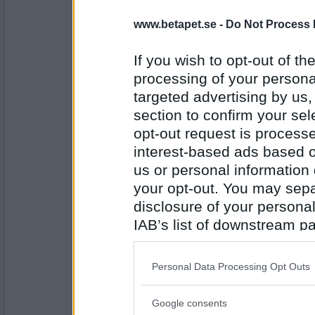
www.betapet.se -
Do Not Process 
olausdotter
Varvtal
If you wish to opt-out of the
processing of your personal
targeted advertising by us
Antal inlägg:
4962
section to confirm your sel
opt-out request is proces
Benny57
interest-based ads based o
Lågvarv
us or personal information d
your opt-out. You may separ
disclosure of your personal
Antal inlägg:
IAB’s list of downstream pa
4646
also be disclosed by us to 
olausdotter
Downstream Participants
th
Vrålapa
Personal Data Processing Opt Outs
third parties.
Google consents
Please note that this web