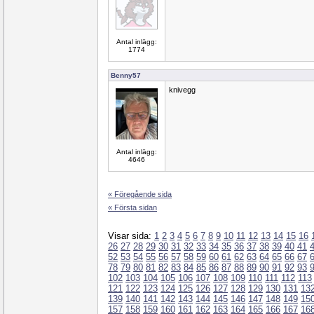
Antal inlägg:
1774
Benny57
knivegg
Antal inlägg:
4646
« Föregående sida
« Första sidan
Visar sida:
1
2
3
4
5
6
7
8
9
10
11
12
13
14
15
16
26
27
28
29
30
31
32
33
34
35
36
37
38
39
40
41
52
53
54
55
56
57
58
59
60
61
62
63
64
65
66
67
78
79
80
81
82
83
84
85
86
87
88
89
90
91
92
93
102
103
104
105
106
107
108
109
110
111
112
113
121
122
123
124
125
126
127
128
129
130
131
13
139
140
141
142
143
144
145
146
147
148
149
15
157
158
159
160
161
162
163
164
165
166
167
16