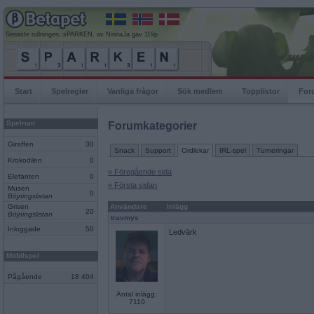
Senaste rullningen, sPARKEN, av NinnaJa gav 119p
Start
Spelregler
Vanliga frågor
Sök medlem
Topplistor
For
Spelrum
Forumkategorier
Giraffen
30
Snack
Support
Ordlekar
IRL-spel
Turneringar
Krokodilen
0
« Föregående sida
Elefanten
0
« Första sidan
Musen
0
Böjningslistan
Grisen
Användare
Inlägg
20
Böjningslistan
travmys
Inloggade
50
Ledvärk
Mobilspel
Pågående
18 404
Antal inlägg:
7110