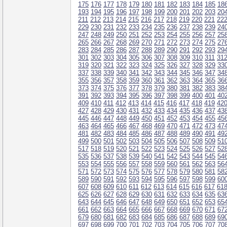
175
176
177
178
179
180
181
182
183
184
185
18
193
194
195
196
197
198
199
200
201
202
203
20
211
212
213
214
215
216
217
218
219
220
221
22
229
230
231
232
233
234
235
236
237
238
239
24
247
248
249
250
251
252
253
254
255
256
257
25
265
266
267
268
269
270
271
272
273
274
275
27
283
284
285
286
287
288
289
290
291
292
293
29
301
302
303
304
305
306
307
308
309
310
311
31
319
320
321
322
323
324
325
326
327
328
329
33
337
338
339
340
341
342
343
344
345
346
347
34
355
356
357
358
359
360
361
362
363
364
365
36
373
374
375
376
377
378
379
380
381
382
383
38
391
392
393
394
395
396
397
398
399
400
401
40
409
410
411
412
413
414
415
416
417
418
419
42
427
428
429
430
431
432
433
434
435
436
437
43
445
446
447
448
449
450
451
452
453
454
455
45
463
464
465
466
467
468
469
470
471
472
473
47
481
482
483
484
485
486
487
488
489
490
491
49
499
500
501
502
503
504
505
506
507
508
509
51
517
518
519
520
521
522
523
524
525
526
527
52
535
536
537
538
539
540
541
542
543
544
545
54
553
554
555
556
557
558
559
560
561
562
563
56
571
572
573
574
575
576
577
578
579
580
581
58
589
590
591
592
593
594
595
596
597
598
599
60
607
608
609
610
611
612
613
614
615
616
617
61
625
626
627
628
629
630
631
632
633
634
635
63
643
644
645
646
647
648
649
650
651
652
653
65
661
662
663
664
665
666
667
668
669
670
671
67
679
680
681
682
683
684
685
686
687
688
689
69
697
698
699
700
701
702
703
704
705
706
707
70