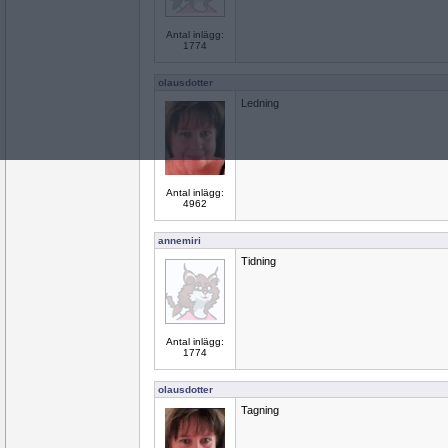
Antal inlägg:
1774
olausdotter
Ledning
Antal inlägg:
4962
annemiri
Tidning
Antal inlägg:
1774
olausdotter
Tagning