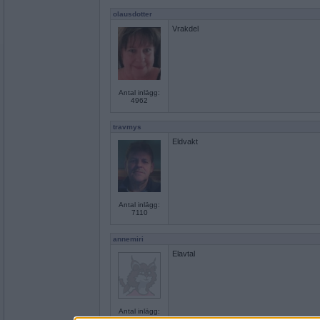
olausdotter
Vrakdel
Antal inlägg:
4962
travmys
Eldvakt
Antal inlägg:
7110
annemiri
Elavtal
Antal inlägg:
1774