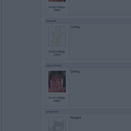
Antal inlägg:
4962
åskarll
Lärling
Antal inlägg:
2503
olausdotter
Gliring
Antal inlägg:
4962
annemiri
Ringled