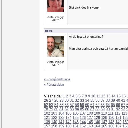
Sist gick det åt skogen
Antal inlägg:
4962
pogu
Är du bra på orientering?
Man ska springa och titta på kartan samtid
Antal inlägg:
5687
« Föregående sida
« Första sidan
Visar sida:
1
2
3
4
5
6
7
8
9
10
11
12
13
14
15
16
26
27
28
29
30
31
32
33
34
35
36
37
38
39
40
41
52
53
54
55
56
57
58
59
60
61
62
63
64
65
66
67
78
79
80
81
82
83
84
85
86
87
88
89
90
91
92
93
102
103
104
105
106
107
108
109
110
111
112
113
121
122
123
124
125
126
127
128
129
130
131
13
139
140
141
142
143
144
145
146
147
148
149
15
157
158
159
160
161
162
163
164
165
166
167
16