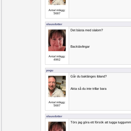
Antal inlägg:
5687
olausdotter
Det bästa med slalom?
Backtävlingar
Antal inlägg:
4962
pogu
Går du baklänges ibland?
Akta så du inte trillar bara
Antal inlägg:
5687
olausdotter
Törs jag göra ett försök att tugga tuggumm