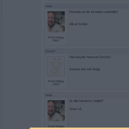
pogu
Röstade du för ett bättre samhälle?
Alla är lurade
Antal inlägg:
5687
åskarll
Vad betyder Nessum Dorma?
Kanske inte helt riktigt
Antal inlägg:
2503
pogu
Är alla hästarna i stallet?
Snart så…
Antal inlägg: