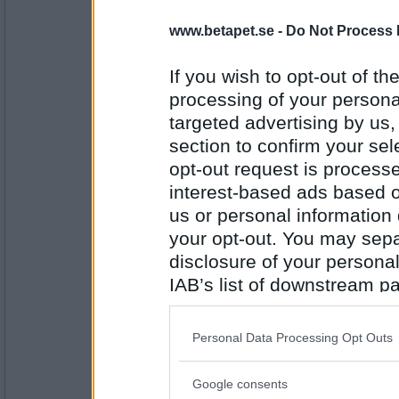
5687
www.betapet.se -
Do Not Process 
ishmilla
Är alla hästarna verkligen i stallet..?
If you wish to opt-out of the
Tycker bäst om stallkatten.
processing of your personal
targeted advertising by us
Antal inlägg: 429
section to confirm your sel
åskarll
opt-out request is proces
Tycker du också att lussekatter är goda?
interest-based ads based o
us or personal information d
Medium rare, helst
your opt-out. You may separ
Antal inlägg:
disclosure of your personal
2503
IAB’s list of downstream pa
pogu
also be disclosed by us to 
Hur vill du ha den?
Downstream Participants
th
Personal Data Processing Opt Outs
Vilken?
third parties.
Google consents
Please note that this web
Antal inlägg: