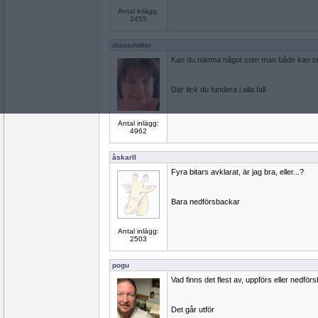
Antal inlägg:
2455
olausdotter
Kan du nämna något som man både kan tal
Där fick du fundera i alla fall
Antal inlägg:
4962
åskarll
Fyra bitars avklarat, är jag bra, eller...?
Bara nedförsbackar
Antal inlägg:
2503
pogu
Vad finns det flest av, uppförs eller nedfö
Det går utför