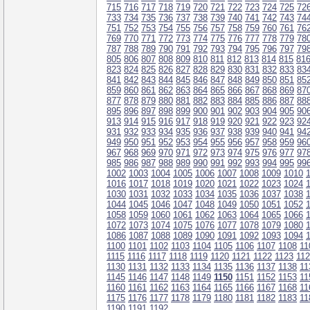
715
716
717
718
719
720
721
722
723
724
725
72
733
734
735
736
737
738
739
740
741
742
743
74
751
752
753
754
755
756
757
758
759
760
761
76
769
770
771
772
773
774
775
776
777
778
779
78
787
788
789
790
791
792
793
794
795
796
797
79
805
806
807
808
809
810
811
812
813
814
815
81
823
824
825
826
827
828
829
830
831
832
833
83
841
842
843
844
845
846
847
848
849
850
851
85
859
860
861
862
863
864
865
866
867
868
869
87
877
878
879
880
881
882
883
884
885
886
887
88
895
896
897
898
899
900
901
902
903
904
905
90
913
914
915
916
917
918
919
920
921
922
923
92
931
932
933
934
935
936
937
938
939
940
941
94
949
950
951
952
953
954
955
956
957
958
959
96
967
968
969
970
971
972
973
974
975
976
977
97
985
986
987
988
989
990
991
992
993
994
995
99
1002
1003
1004
1005
1006
1007
1008
1009
1010
1016
1017
1018
1019
1020
1021
1022
1023
1024
1030
1031
1032
1033
1034
1035
1036
1037
1038
1044
1045
1046
1047
1048
1049
1050
1051
1052
1058
1059
1060
1061
1062
1063
1064
1065
1066
1072
1073
1074
1075
1076
1077
1078
1079
1080
1086
1087
1088
1089
1090
1091
1092
1093
1094
1100
1101
1102
1103
1104
1105
1106
1107
1108
11
1115
1116
1117
1118
1119
1120
1121
1122
1123
11
1130
1131
1132
1133
1134
1135
1136
1137
1138
11
1145
1146
1147
1148
1149
1150
1151
1152
1153
11
1160
1161
1162
1163
1164
1165
1166
1167
1168
11
1175
1176
1177
1178
1179
1180
1181
1182
1183
11
1190
1191
1192