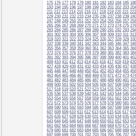
175
176
177
178
179
180
181
182
183
184
185
18
193
194
195
196
197
198
199
200
201
202
203
20
211
212
213
214
215
216
217
218
219
220
221
22
229
230
231
232
233
234
235
236
237
238
239
24
247
248
249
250
251
252
253
254
255
256
257
25
265
266
267
268
269
270
271
272
273
274
275
27
283
284
285
286
287
288
289
290
291
292
293
29
301
302
303
304
305
306
307
308
309
310
311
31
319
320
321
322
323
324
325
326
327
328
329
33
337
338
339
340
341
342
343
344
345
346
347
34
355
356
357
358
359
360
361
362
363
364
365
36
373
374
375
376
377
378
379
380
381
382
383
38
391
392
393
394
395
396
397
398
399
400
401
40
409
410
411
412
413
414
415
416
417
418
419
42
427
428
429
430
431
432
433
434
435
436
437
43
445
446
447
448
449
450
451
452
453
454
455
45
463
464
465
466
467
468
469
470
471
472
473
47
481
482
483
484
485
486
487
488
489
490
491
49
499
500
501
502
503
504
505
506
507
508
509
51
517
518
519
520
521
522
523
524
525
526
527
52
535
536
537
538
539
540
541
542
543
544
545
54
553
554
555
556
557
558
559
560
561
562
563
56
571
572
573
574
575
576
577
578
579
580
581
58
589
590
591
592
593
594
595
596
597
598
599
60
607
608
609
610
611
612
613
614
615
616
617
61
625
626
627
628
629
630
631
632
633
634
635
63
643
644
645
646
647
648
649
650
651
652
653
65
661
662
663
664
665
666
667
668
669
670
671
67
679
680
681
682
683
684
685
686
687
688
689
69
697
698
699
700
701
702
703
704
705
706
707
70