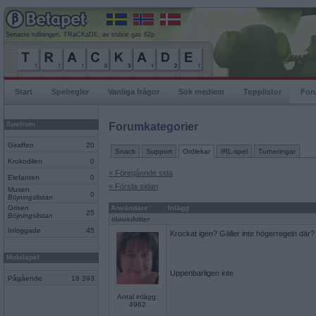
Senaste rullningen, TRaCKaDE, av trulsie gav 82p
Start
Spelregler
Vanliga frågor
Sök medlem
Topplistor
For
Spelrum
Forumkategorier
Giraffen
20
Snack
Support
Ordlekar
IRL-spel
Turneringar
Krokodilen
0
« Föregående sida
Elefanten
0
« Första sidan
Musen
0
Böjningslistan
Grisen
Användare
Inlägg
25
Böjningslistan
olausdotter
Inloggade
45
Krockat igen? Gäller inte högerregeln där?
Mobilspel
Uppenbarligen inte
Pågående
18 393
Antal inlägg:
4962