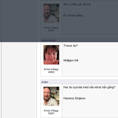
Ska vi hitta på nåt kul
En annan gång
Antal inlägg:
5687
olausdotter
Travar du?
Möjligen tölt
Antal inlägg:
4960
pogu
Har du sysslat med nån idrott nån gång?
Hästens förtjänst
Antal inlägg:
5687