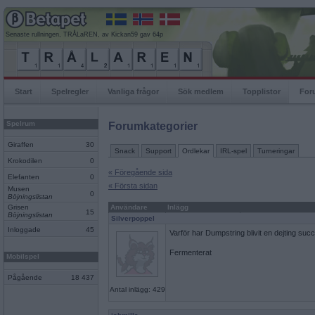
Senaste rullningen, TRÅLaREN, av Kickan59 gav 64p
Start
Spelregler
Vanliga frågor
Sök medlem
Topplistor
For
Spelrum
Forumkategorier
Giraffen
30
Snack
Support
Ordlekar
IRL-spel
Turneringar
Krokodilen
0
« Föregående sida
Elefanten
0
« Första sidan
Musen
0
Böjningslistan
Grisen
Användare
Inlägg
15
Böjningslistan
Silverpoppel
Inloggade
45
Varför har Dumpstring blivit en dejting suc
Fermenterat
Mobilspel
Pågående
18 437
Antal inlägg: 429