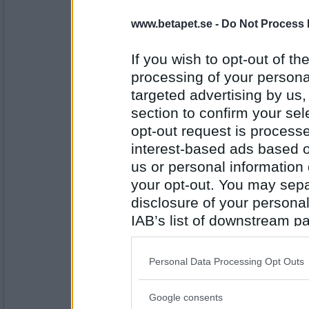
Vad är det som kittlar dödsskönt i kistan?
www.betapet.se -
Do Not Process 
Magsårsrisk
If you wish to opt-out of the
Antal inlägg:
2503
processing of your personal
targeted advertising by us
remvanrijn
section to confirm your sel
Och du kokar inte soppa på dessa likkist 
opt-out request is proces
Mitt I prick
interest-based ads based o
us or personal information d
Antal inlägg:
16685
your opt-out. You may separ
disclosure of your personal
ishmilla
IAB’s list of downstream pa
Var det en dalmatiner du skaffat..?
also be disclosed by us to 
Blir åksjuk.
Downstream Participants
th
Personal Data Processing Opt Outs
third parties.
Antal inlägg: 429
Google consents
olausdotter
Please note that this web