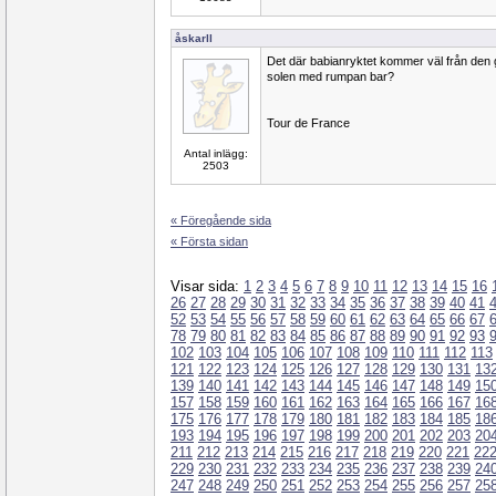
åskarll
Det där babianryktet kommer väl från den 
solen med rumpan bar?
Tour de France
Antal inlägg:
2503
« Föregående sida
« Första sidan
Visar sida:
1
2
3
4
5
6
7
8
9
10
11
12
13
14
15
16
26
27
28
29
30
31
32
33
34
35
36
37
38
39
40
41
52
53
54
55
56
57
58
59
60
61
62
63
64
65
66
67
78
79
80
81
82
83
84
85
86
87
88
89
90
91
92
93
102
103
104
105
106
107
108
109
110
111
112
113
121
122
123
124
125
126
127
128
129
130
131
13
139
140
141
142
143
144
145
146
147
148
149
15
157
158
159
160
161
162
163
164
165
166
167
16
175
176
177
178
179
180
181
182
183
184
185
18
193
194
195
196
197
198
199
200
201
202
203
20
211
212
213
214
215
216
217
218
219
220
221
22
229
230
231
232
233
234
235
236
237
238
239
24
247
248
249
250
251
252
253
254
255
256
257
25