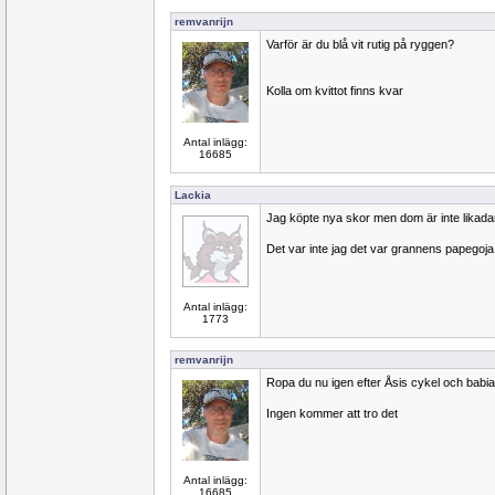
remvanrijn
Varför är du blå vit rutig på ryggen?
Kolla om kvittot finns kvar
Antal inlägg:
16685
Lackia
Jag köpte nya skor men dom är inte likada
Det var inte jag det var grannens papegoja
Antal inlägg:
1773
remvanrijn
Ropa du nu igen efter Åsis cykel och babi
Ingen kommer att tro det
Antal inlägg:
16685