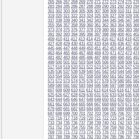
265
266
267
268
269
270
271
272
273
274
275
27
283
284
285
286
287
288
289
290
291
292
293
29
301
302
303
304
305
306
307
308
309
310
311
31
319
320
321
322
323
324
325
326
327
328
329
33
337
338
339
340
341
342
343
344
345
346
347
34
355
356
357
358
359
360
361
362
363
364
365
36
373
374
375
376
377
378
379
380
381
382
383
38
391
392
393
394
395
396
397
398
399
400
401
40
409
410
411
412
413
414
415
416
417
418
419
42
427
428
429
430
431
432
433
434
435
436
437
43
445
446
447
448
449
450
451
452
453
454
455
45
463
464
465
466
467
468
469
470
471
472
473
47
481
482
483
484
485
486
487
488
489
490
491
49
499
500
501
502
503
504
505
506
507
508
509
51
517
518
519
520
521
522
523
524
525
526
527
52
535
536
537
538
539
540
541
542
543
544
545
54
553
554
555
556
557
558
559
560
561
562
563
56
571
572
573
574
575
576
577
578
579
580
581
58
589
590
591
592
593
594
595
596
597
598
599
60
607
608
609
610
611
612
613
614
615
616
617
61
625
626
627
628
629
630
631
632
633
634
635
63
643
644
645
646
647
648
649
650
651
652
653
65
661
662
663
664
665
666
667
668
669
670
671
67
679
680
681
682
683
684
685
686
687
688
689
69
697
698
699
700
701
702
703
704
705
706
707
70
715
716
717
718
719
720
721
722
723
724
725
72
733
734
735
736
737
738
739
740
741
742
743
74
751
752
753
754
755
756
757
758
759
760
761
76
769
770
771
772
773
774
775
776
777
778
779
78
787
788
789
790
791
792
793
794
795
796
797
79