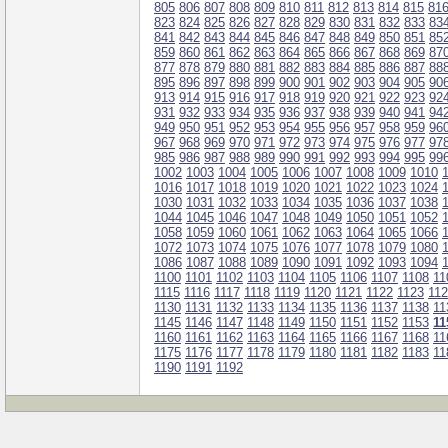
805
806
807
808
809
810
811
812
813
814
815
81
823
824
825
826
827
828
829
830
831
832
833
83
841
842
843
844
845
846
847
848
849
850
851
85
859
860
861
862
863
864
865
866
867
868
869
87
877
878
879
880
881
882
883
884
885
886
887
88
895
896
897
898
899
900
901
902
903
904
905
90
913
914
915
916
917
918
919
920
921
922
923
92
931
932
933
934
935
936
937
938
939
940
941
94
949
950
951
952
953
954
955
956
957
958
959
96
967
968
969
970
971
972
973
974
975
976
977
97
985
986
987
988
989
990
991
992
993
994
995
99
1002
1003
1004
1005
1006
1007
1008
1009
1010
1016
1017
1018
1019
1020
1021
1022
1023
1024
1030
1031
1032
1033
1034
1035
1036
1037
1038
1044
1045
1046
1047
1048
1049
1050
1051
1052
1058
1059
1060
1061
1062
1063
1064
1065
1066
1072
1073
1074
1075
1076
1077
1078
1079
1080
1086
1087
1088
1089
1090
1091
1092
1093
1094
1100
1101
1102
1103
1104
1105
1106
1107
1108
11
1115
1116
1117
1118
1119
1120
1121
1122
1123
11
1130
1131
1132
1133
1134
1135
1136
1137
1138
11
1145
1146
1147
1148
1149
1150
1151
1152
1153
11
1160
1161
1162
1163
1164
1165
1166
1167
1168
11
1175
1176
1177
1178
1179
1180
1181
1182
1183
11
1190
1191
1192