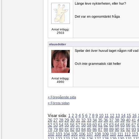
Länge leve nykterheten, eller hur?
Det var en ogenomtänkt fråga
Antal inlägg:
2503
olausdotter
Spelar det över huvud taget någon roll vad
Och inte grammatisk rätt heller
Antal inlägg:
4960
« Föregående sida
« Första sidan
Visar sida:
1
2
3
4
5
6
7
8
9
10
11
12
13
14
15
16
26
27
28
29
30
31
32
33
34
35
36
37
38
39
40
41
52
53
54
55
56
57
58
59
60
61
62
63
64
65
66
67
78
79
80
81
82
83
84
85
86
87
88
89
90
91
92
93
102
103
104
105
106
107
108
109
110
111
112
113
121
122
123
124
125
126
127
128
129
130
131
13