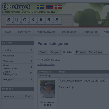
Senaste rullningen, SUCKARS, av NettanÄ gav 113p
Start
Spelregler
Vanliga frågor
Sök medlem
Topplistor
For
Spelrum
Forumkategorier
Giraffen
29
Snack
Support
Ordlekar
IRL-spel
Turneringar
Krokodilen
2
« Föregående sida
Elefanten
0
« Första sidan
Musen
0
Böjningslistan
Grisen
Användare
Inlägg
35
Böjningslistan
remvanrijn
Inloggade
66
Är du bekant med en vedervärdig man?
Bara påhitt ju
Mobilspel
Pågående
18 477
Antal inlägg:
16685