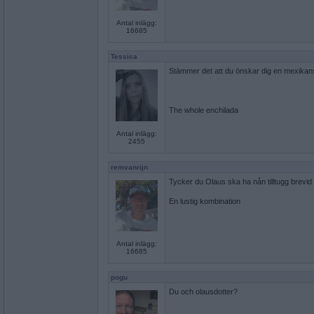
Antal inlägg:
16685
Tessica
Stämmer det att du önskar dig en mexikans
The whole enchilada
Antal inlägg:
2455
remvanrijn
Tycker du Olaus ska ha nån tilltugg brevi
En lustig kombination
Antal inlägg:
16685
pogu
Du och olausdotter?