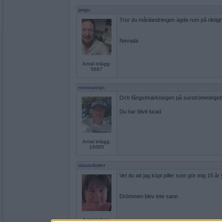
pogu
Tror du månlandningen ägde rum på riktigt
Nevada
Antal inlägg:
5687
remvanrijn
Och fångstmärkningen på surströmmingsbu
Du har blivit lurad
Antal inlägg:
16685
olausdotter
Vet du att jag köpt piller som gör mig 15 år
Drömmen blev inte sann
Antal inlägg: