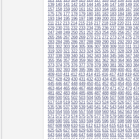
139
140
141
142
143
144
145
146
147
148
149
15
157
158
159
160
161
162
163
164
165
166
167
16
175
176
177
178
179
180
181
182
183
184
185
18
193
194
195
196
197
198
199
200
201
202
203
20
211
212
213
214
215
216
217
218
219
220
221
22
229
230
231
232
233
234
235
236
237
238
239
24
247
248
249
250
251
252
253
254
255
256
257
25
265
266
267
268
269
270
271
272
273
274
275
27
283
284
285
286
287
288
289
290
291
292
293
29
301
302
303
304
305
306
307
308
309
310
311
31
319
320
321
322
323
324
325
326
327
328
329
33
337
338
339
340
341
342
343
344
345
346
347
34
355
356
357
358
359
360
361
362
363
364
365
36
373
374
375
376
377
378
379
380
381
382
383
38
391
392
393
394
395
396
397
398
399
400
401
40
409
410
411
412
413
414
415
416
417
418
419
42
427
428
429
430
431
432
433
434
435
436
437
43
445
446
447
448
449
450
451
452
453
454
455
45
463
464
465
466
467
468
469
470
471
472
473
47
481
482
483
484
485
486
487
488
489
490
491
49
499
500
501
502
503
504
505
506
507
508
509
51
517
518
519
520
521
522
523
524
525
526
527
52
535
536
537
538
539
540
541
542
543
544
545
54
553
554
555
556
557
558
559
560
561
562
563
56
571
572
573
574
575
576
577
578
579
580
581
58
589
590
591
592
593
594
595
596
597
598
599
60
607
608
609
610
611
612
613
614
615
616
617
61
625
626
627
628
629
630
631
632
633
634
635
63
643
644
645
646
647
648
649
650
651
652
653
65