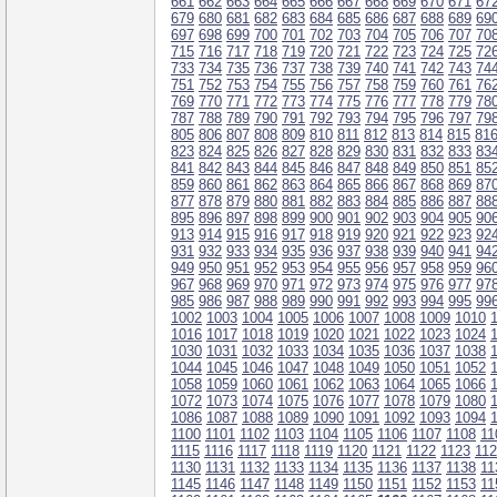
661
662
663
664
665
666
667
668
669
670
671
67
679
680
681
682
683
684
685
686
687
688
689
69
697
698
699
700
701
702
703
704
705
706
707
70
715
716
717
718
719
720
721
722
723
724
725
72
733
734
735
736
737
738
739
740
741
742
743
74
751
752
753
754
755
756
757
758
759
760
761
76
769
770
771
772
773
774
775
776
777
778
779
78
787
788
789
790
791
792
793
794
795
796
797
79
805
806
807
808
809
810
811
812
813
814
815
81
823
824
825
826
827
828
829
830
831
832
833
83
841
842
843
844
845
846
847
848
849
850
851
85
859
860
861
862
863
864
865
866
867
868
869
87
877
878
879
880
881
882
883
884
885
886
887
88
895
896
897
898
899
900
901
902
903
904
905
90
913
914
915
916
917
918
919
920
921
922
923
92
931
932
933
934
935
936
937
938
939
940
941
94
949
950
951
952
953
954
955
956
957
958
959
96
967
968
969
970
971
972
973
974
975
976
977
97
985
986
987
988
989
990
991
992
993
994
995
99
1002
1003
1004
1005
1006
1007
1008
1009
1010
1016
1017
1018
1019
1020
1021
1022
1023
1024
1030
1031
1032
1033
1034
1035
1036
1037
1038
1044
1045
1046
1047
1048
1049
1050
1051
1052
1058
1059
1060
1061
1062
1063
1064
1065
1066
1072
1073
1074
1075
1076
1077
1078
1079
1080
1086
1087
1088
1089
1090
1091
1092
1093
1094
1100
1101
1102
1103
1104
1105
1106
1107
1108
11
1115
1116
1117
1118
1119
1120
1121
1122
1123
11
1130
1131
1132
1133
1134
1135
1136
1137
1138
11
1145
1146
1147
1148
1149
1150
1151
1152
1153
11