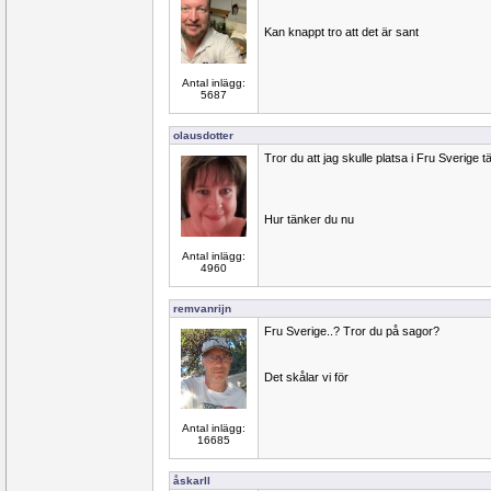
Kan knappt tro att det är sant
Antal inlägg:
5687
olausdotter
Tror du att jag skulle platsa i Fru Sverige t
Hur tänker du nu
Antal inlägg:
4960
remvanrijn
Fru Sverige..? Tror du på sagor?
Det skålar vi för
Antal inlägg:
16685
åskarll