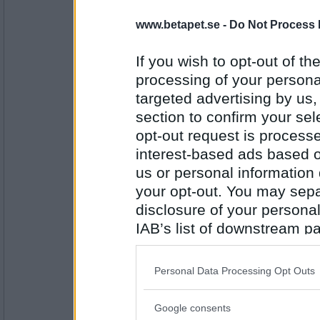
4960
www.betapet.se -
Do Not Process 
åskarll
Var kärleken inte evig heller..?
If you wish to opt-out of the
processing of your personal
Lågt Ph-värde
targeted advertising by us
Antal inlägg:
section to confirm your sel
2503
opt-out request is proces
olausdotter
interest-based ads based o
Varför är du så jäkla sur?
us or personal information d
your opt-out. You may separ
Se till att bli basisk
disclosure of your personal
Antal inlägg:
IAB’s list of downstream pa
4960
also be disclosed by us to 
åskarll
Downstream Participants
th
Vad sa rem om din surströmming?
Personal Data Processing Opt Outs
third parties.
Det är ju lukten
Google consents
Please note that this web