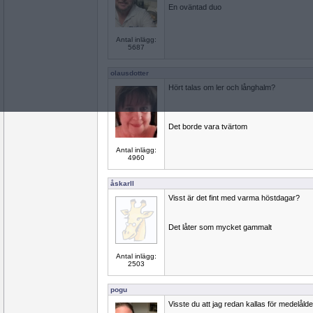
En oväntad duo
Antal inlägg:
5687
olausdotter
Hört talas om ler och långhalm?
Det borde vara tvärtom
Antal inlägg:
4960
åskarll
Visst är det fint med varma höstdagar?
Det låter som mycket gammalt
Antal inlägg:
2503
pogu
Visste du att jag redan kallas för medelål