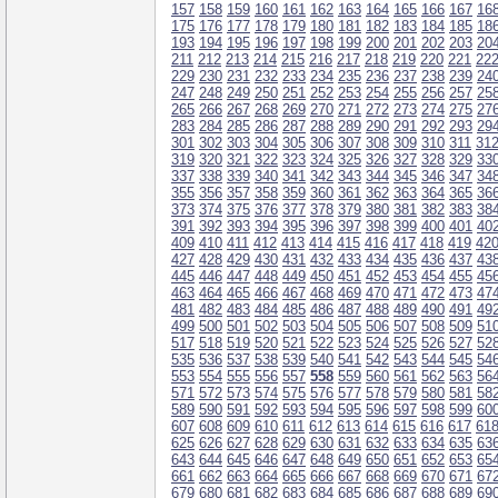
157
158
159
160
161
162
163
164
165
166
167
16
175
176
177
178
179
180
181
182
183
184
185
18
193
194
195
196
197
198
199
200
201
202
203
20
211
212
213
214
215
216
217
218
219
220
221
22
229
230
231
232
233
234
235
236
237
238
239
24
247
248
249
250
251
252
253
254
255
256
257
25
265
266
267
268
269
270
271
272
273
274
275
27
283
284
285
286
287
288
289
290
291
292
293
29
301
302
303
304
305
306
307
308
309
310
311
31
319
320
321
322
323
324
325
326
327
328
329
33
337
338
339
340
341
342
343
344
345
346
347
34
355
356
357
358
359
360
361
362
363
364
365
36
373
374
375
376
377
378
379
380
381
382
383
38
391
392
393
394
395
396
397
398
399
400
401
40
409
410
411
412
413
414
415
416
417
418
419
42
427
428
429
430
431
432
433
434
435
436
437
43
445
446
447
448
449
450
451
452
453
454
455
45
463
464
465
466
467
468
469
470
471
472
473
47
481
482
483
484
485
486
487
488
489
490
491
49
499
500
501
502
503
504
505
506
507
508
509
51
517
518
519
520
521
522
523
524
525
526
527
52
535
536
537
538
539
540
541
542
543
544
545
54
553
554
555
556
557
558
559
560
561
562
563
56
571
572
573
574
575
576
577
578
579
580
581
58
589
590
591
592
593
594
595
596
597
598
599
60
607
608
609
610
611
612
613
614
615
616
617
61
625
626
627
628
629
630
631
632
633
634
635
63
643
644
645
646
647
648
649
650
651
652
653
65
661
662
663
664
665
666
667
668
669
670
671
67
679
680
681
682
683
684
685
686
687
688
689
69