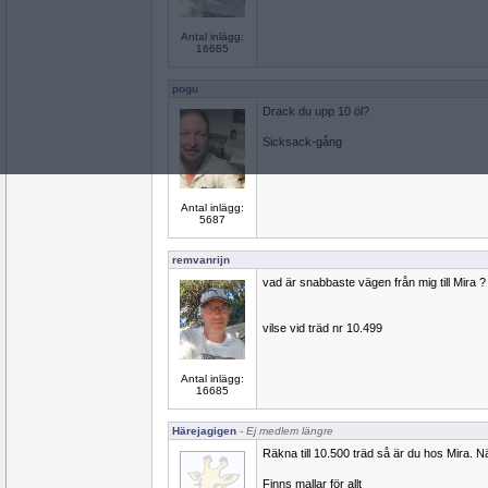
Antal inlägg:
16685
pogu
Drack du upp 10 öl?
Sicksack-gång
Antal inlägg:
5687
remvanrijn
vad är snabbaste vägen från mig till Mira ?
vilse vid träd nr 10.499
Antal inlägg:
16685
Härejagigen
- Ej medlem längre
Räkna till 10.500 träd så är du hos Mira. N
Finns mallar för allt