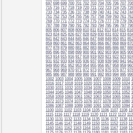
697
698
699
700
701
702
703
704
705
706
707
70
715
716
717
718
719
720
721
722
723
724
725
72
733
734
735
736
737
738
739
740
741
742
743
74
751
752
753
754
755
756
757
758
759
760
761
76
769
770
771
772
773
774
775
776
777
778
779
78
787
788
789
790
791
792
793
794
795
796
797
79
805
806
807
808
809
810
811
812
813
814
815
81
823
824
825
826
827
828
829
830
831
832
833
83
841
842
843
844
845
846
847
848
849
850
851
85
859
860
861
862
863
864
865
866
867
868
869
87
877
878
879
880
881
882
883
884
885
886
887
88
895
896
897
898
899
900
901
902
903
904
905
90
913
914
915
916
917
918
919
920
921
922
923
92
931
932
933
934
935
936
937
938
939
940
941
94
949
950
951
952
953
954
955
956
957
958
959
96
967
968
969
970
971
972
973
974
975
976
977
97
985
986
987
988
989
990
991
992
993
994
995
99
1002
1003
1004
1005
1006
1007
1008
1009
1010
1016
1017
1018
1019
1020
1021
1022
1023
1024
1030
1031
1032
1033
1034
1035
1036
1037
1038
1044
1045
1046
1047
1048
1049
1050
1051
1052
1058
1059
1060
1061
1062
1063
1064
1065
1066
1072
1073
1074
1075
1076
1077
1078
1079
1080
1086
1087
1088
1089
1090
1091
1092
1093
1094
1100
1101
1102
1103
1104
1105
1106
1107
1108
11
1115
1116
1117
1118
1119
1120
1121
1122
1123
11
1130
1131
1132
1133
1134
1135
1136
1137
1138
11
1145
1146
1147
1148
1149
1150
1151
1152
1153
11
1160
1161
1162
1163
1164
1165
1166
1167
1168
11
1175
1176
1177
1178
1179
1180
1181
1182
1183
11