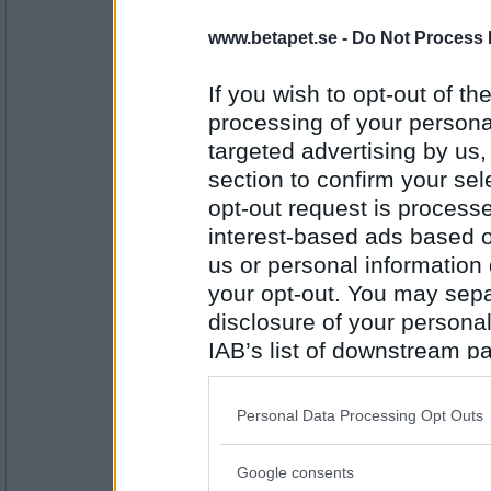
www.betapet.se -
Do Not Process 
åskarl
samtidigt nu igen, hur kändes det för dig?
If you wish to opt-out of the
för att tugga på en god stund
processing of your personal
targeted advertising by us
Antal inlägg:
5826
section to confirm your sel
opt-out request is proces
SmålandsMira
Så du använder de genomskinliga "ballonger
interest-based ads based o
Tandblekning
us or personal information d
your opt-out. You may separ
disclosure of your personal
Antal inlägg:
22535
IAB’s list of downstream pa
also be disclosed by us to 
åskarl
nåt mer du tycker jag ska göra innan jag får
Downstream Participants
th
Personal Data Processing Opt Outs
third parties.
tänkte mer abstrakt
Google consents
Please note that this web
Antal inlägg: