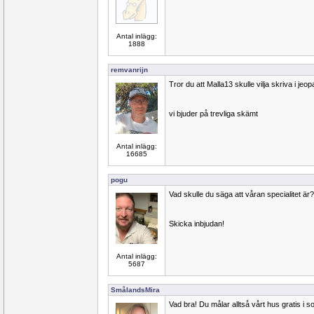
Antal inlägg:
1888
remvanrijn
Tror du att Malla13 skulle vilja skriva i jeo
vi bjuder på trevliga skämt
Antal inlägg:
16685
pogu
Vad skulle du säga att våran specialitet är?
Skicka inbjudan!
Antal inlägg:
5687
SmålandsMira
Vad bra! Du målar alltså vårt hus gratis i