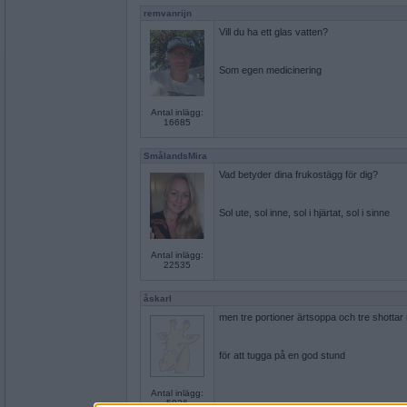
remvanrijn
Vill du ha ett glas vatten?
Som egen medicinering
Antal inlägg:
16685
SmålandsMira
Vad betyder dina frukostägg för dig?
Sol ute, sol inne, sol i hjärtat, sol i sinne
Antal inlägg:
22535
åskarl
men tre portioner ärtsoppa och tre shottar r
för att tugga på en god stund
Antal inlägg:
5826