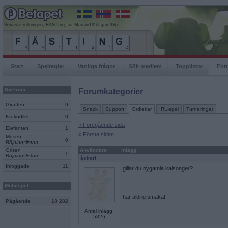
Senaste rullningen, FÄSTIng, av Marran1955 gav 93p
Start
Spelregler
Vanliga frågor
Sök medlem
Topplistor
For
Spelrum
Forumkategorier
Giraffen
9
Snack
Support
Ordlekar
IRL-spel
Turneringar
Krokodilen
0
« Föregående sida
Elefanten
1
« Första sidan
Musen
0
Böjningslistan
Grisen
Användare
Inlägg
1
Böjningslistan
åskarl
Inloggade
11
gillar du nygamla kalsonger?
Mobilspel
har aldrig smakat
Pågående
18 282
Antal inlägg:
5826