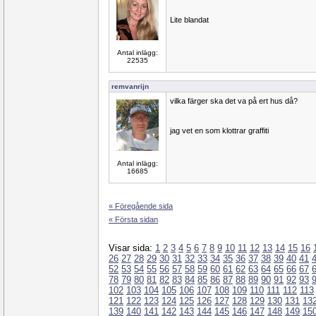
Lite blandat
Antal inlägg:
22535
remvanrijn
vilka färger ska det va på ert hus då?
jag vet en som klottrar graffiti
Antal inlägg:
16685
« Föregående sida
« Första sidan
Visar sida:
1
2
3
4
5
6
7
8
9
10
11
12
13
14
15
16
26
27
28
29
30
31
32
33
34
35
36
37
38
39
40
41
52
53
54
55
56
57
58
59
60
61
62
63
64
65
66
67
78
79
80
81
82
83
84
85
86
87
88
89
90
91
92
93
102
103
104
105
106
107
108
109
110
111
112
113
121
122
123
124
125
126
127
128
129
130
131
13
139
140
141
142
143
144
145
146
147
148
149
15