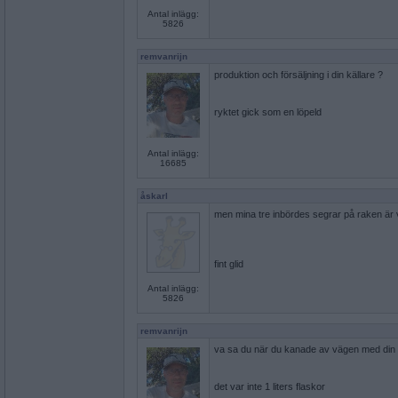
Antal inlägg:
5826
remvanrijn
produktion och försäljning i din källare ?
ryktet gick som en löpeld
Antal inlägg:
16685
åskarl
men mina tre inbördes segrar på raken är vä
fint glid
Antal inlägg:
5826
remvanrijn
va sa du när du kanade av vägen med din b
det var inte 1 liters flaskor