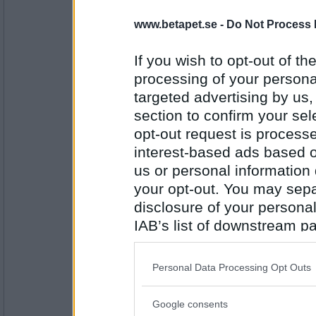
5826
www.betapet.se -
Do Not Process 
SmålandsMira
Visst är det ni i de tre små grisarna som ä
If you wish to opt-out of the
www.tv4.se/talang/kl...17 -3829233
processing of your personal
Ärligt talat har ni nog ingen chans att vinna
targeted advertising by us
Antal inlägg:
section to confirm your sel
22535
opt-out request is proces
SmålandsMira
interest-based ads based o
Det är åldern! (Igen)
us or personal information d
your opt-out. You may separ
disclosure of your personal
Antal inlägg:
IAB’s list of downstream pa
22535
also be disclosed by us to 
pogu
Downstream Participants
th
Vad är det mest positiva i våra framträdand
Personal Data Processing Opt Outs
third parties.
Bästa åldern
Google consents
Please note that this web