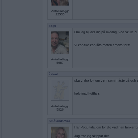
Antal inlägg:
22535
pogu
Om jag bjuder dig på middag, vad skulle du
Vi kanske kan låta maten smälta först
Antal inlägg:
5687
åskarl
ska vi dra lott om vem som måste gå och st
halvtinad köttfärs
Antal inlägg:
5826
SmålandsMira
Har Pogu talat om för dig vad han tänker b
Jag tror jag skippar det