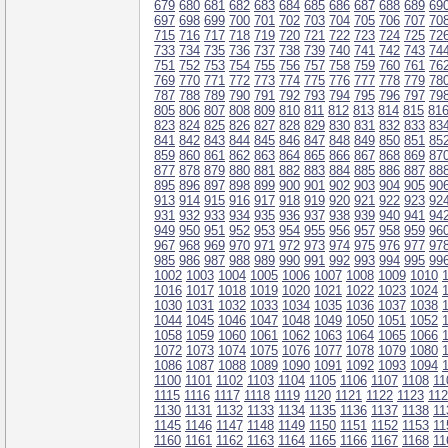
679
680
681
682
683
684
685
686
687
688
689
69
697
698
699
700
701
702
703
704
705
706
707
70
715
716
717
718
719
720
721
722
723
724
725
72
733
734
735
736
737
738
739
740
741
742
743
74
751
752
753
754
755
756
757
758
759
760
761
76
769
770
771
772
773
774
775
776
777
778
779
78
787
788
789
790
791
792
793
794
795
796
797
79
805
806
807
808
809
810
811
812
813
814
815
81
823
824
825
826
827
828
829
830
831
832
833
83
841
842
843
844
845
846
847
848
849
850
851
85
859
860
861
862
863
864
865
866
867
868
869
87
877
878
879
880
881
882
883
884
885
886
887
88
895
896
897
898
899
900
901
902
903
904
905
90
913
914
915
916
917
918
919
920
921
922
923
92
931
932
933
934
935
936
937
938
939
940
941
94
949
950
951
952
953
954
955
956
957
958
959
96
967
968
969
970
971
972
973
974
975
976
977
97
985
986
987
988
989
990
991
992
993
994
995
99
1002
1003
1004
1005
1006
1007
1008
1009
1010
1016
1017
1018
1019
1020
1021
1022
1023
1024
1030
1031
1032
1033
1034
1035
1036
1037
1038
1044
1045
1046
1047
1048
1049
1050
1051
1052
1058
1059
1060
1061
1062
1063
1064
1065
1066
1072
1073
1074
1075
1076
1077
1078
1079
1080
1086
1087
1088
1089
1090
1091
1092
1093
1094
1100
1101
1102
1103
1104
1105
1106
1107
1108
11
1115
1116
1117
1118
1119
1120
1121
1122
1123
11
1130
1131
1132
1133
1134
1135
1136
1137
1138
11
1145
1146
1147
1148
1149
1150
1151
1152
1153
11
1160
1161
1162
1163
1164
1165
1166
1167
1168
11