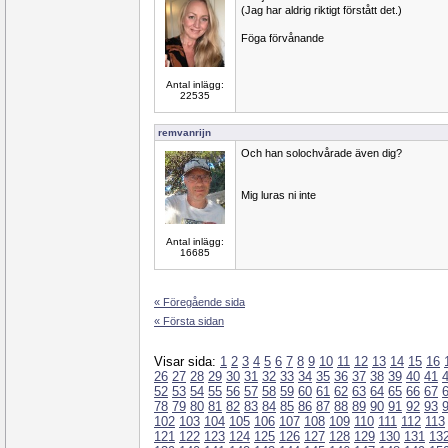
(Jag har aldrig riktigt förstått det.)
Föga förvånande
Antal inlägg:
22535
remvanrijn
Och han solochvårade även dig?
Mig luras ni inte
Antal inlägg:
16685
« Föregående sida
« Första sidan
Visar sida:
1
2
3
4
5
6
7
8
9
10
11
12
13
14
15
16
26
27
28
29
30
31
32
33
34
35
36
37
38
39
40
41
52
53
54
55
56
57
58
59
60
61
62
63
64
65
66
67
78
79
80
81
82
83
84
85
86
87
88
89
90
91
92
93
102
103
104
105
106
107
108
109
110
111
112
113
121
122
123
124
125
126
127
128
129
130
131
13