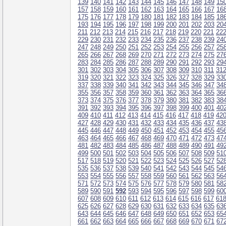
139
140
141
142
143
144
145
146
147
148
149
15
157
158
159
160
161
162
163
164
165
166
167
16
175
176
177
178
179
180
181
182
183
184
185
18
193
194
195
196
197
198
199
200
201
202
203
20
211
212
213
214
215
216
217
218
219
220
221
22
229
230
231
232
233
234
235
236
237
238
239
24
247
248
249
250
251
252
253
254
255
256
257
25
265
266
267
268
269
270
271
272
273
274
275
27
283
284
285
286
287
288
289
290
291
292
293
29
301
302
303
304
305
306
307
308
309
310
311
31
319
320
321
322
323
324
325
326
327
328
329
33
337
338
339
340
341
342
343
344
345
346
347
34
355
356
357
358
359
360
361
362
363
364
365
36
373
374
375
376
377
378
379
380
381
382
383
38
391
392
393
394
395
396
397
398
399
400
401
40
409
410
411
412
413
414
415
416
417
418
419
42
427
428
429
430
431
432
433
434
435
436
437
43
445
446
447
448
449
450
451
452
453
454
455
45
463
464
465
466
467
468
469
470
471
472
473
47
481
482
483
484
485
486
487
488
489
490
491
49
499
500
501
502
503
504
505
506
507
508
509
51
517
518
519
520
521
522
523
524
525
526
527
52
535
536
537
538
539
540
541
542
543
544
545
54
553
554
555
556
557
558
559
560
561
562
563
56
571
572
573
574
575
576
577
578
579
580
581
58
589
590
591
592
593
594
595
596
597
598
599
60
607
608
609
610
611
612
613
614
615
616
617
61
625
626
627
628
629
630
631
632
633
634
635
63
643
644
645
646
647
648
649
650
651
652
653
65
661
662
663
664
665
666
667
668
669
670
671
67