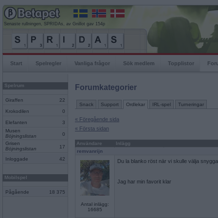
Senaste rullningen, SPRIDAs, av Gnillot gav 154p
Start
Spelregler
Vanliga frågor
Sök medlem
Topplistor
For
Spelrum
Forumkategorier
Giraffen
22
Snack
Support
Ordlekar
IRL-spel
Turneringar
Krokodilen
0
« Föregående sida
Elefanten
3
« Första sidan
Musen
0
Böjningslistan
Grisen
Användare
Inlägg
17
Böjningslistan
remvanrijn
Inloggade
42
Du la blanko röst när vi skulle välja snygga
Mobilspel
Jag har min favorit klar
Pågående
18 375
Antal inlägg:
16685