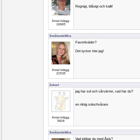
Regnigt, blåsigt och kallt!
Antal inlägg:
16685
SmålandsMira
Favoritväder?
Det tycker inte jag!
Antal inlägg:
22535
åskarl
jag har sol och vårvärme, vad har du?
en riktig solochvårare
Antal inlägg:
5826
SmålandsMira
Vad jobbar du med Åsis?