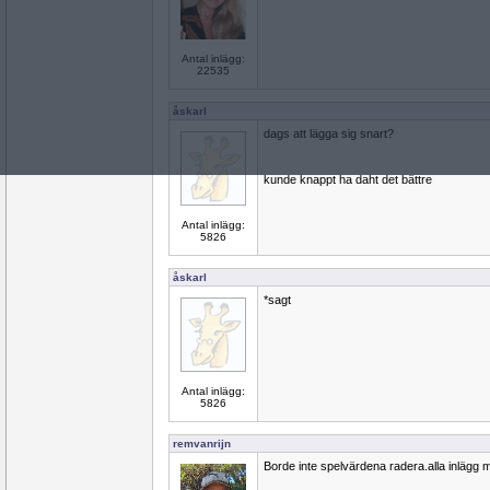
Antal inlägg:
22535
åskarl
dags att lägga sig snart?
kunde knappt ha daht det bättre
Antal inlägg:
5826
åskarl
*sagt
Antal inlägg:
5826
remvanrijn
Borde inte spelvärdena radera.alla inlägg 