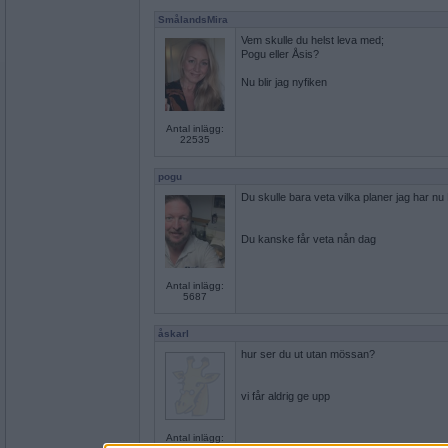
SmålandsMira
Vem skulle du helst leva med;
Pogu eller Åsis?
Nu blir jag nyfiken
Antal inlägg:
22535
pogu
Du skulle bara veta vilka planer jag har nu
Du kanske får veta nån dag
Antal inlägg:
5687
åskarl
hur ser du ut utan mössan?
vi får aldrig ge upp
Antal inlägg: