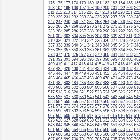
175
176
177
178
179
180
181
182
183
184
185
18
193
194
195
196
197
198
199
200
201
202
203
20
211
212
213
214
215
216
217
218
219
220
221
22
229
230
231
232
233
234
235
236
237
238
239
24
247
248
249
250
251
252
253
254
255
256
257
25
265
266
267
268
269
270
271
272
273
274
275
27
283
284
285
286
287
288
289
290
291
292
293
29
301
302
303
304
305
306
307
308
309
310
311
31
319
320
321
322
323
324
325
326
327
328
329
33
337
338
339
340
341
342
343
344
345
346
347
34
355
356
357
358
359
360
361
362
363
364
365
36
373
374
375
376
377
378
379
380
381
382
383
38
391
392
393
394
395
396
397
398
399
400
401
40
409
410
411
412
413
414
415
416
417
418
419
42
427
428
429
430
431
432
433
434
435
436
437
43
445
446
447
448
449
450
451
452
453
454
455
45
463
464
465
466
467
468
469
470
471
472
473
47
481
482
483
484
485
486
487
488
489
490
491
49
499
500
501
502
503
504
505
506
507
508
509
51
517
518
519
520
521
522
523
524
525
526
527
52
535
536
537
538
539
540
541
542
543
544
545
54
553
554
555
556
557
558
559
560
561
562
563
56
571
572
573
574
575
576
577
578
579
580
581
58
589
590
591
592
593
594
595
596
597
598
599
60
607
608
609
610
611
612
613
614
615
616
617
61
625
626
627
628
629
630
631
632
633
634
635
63
643
644
645
646
647
648
649
650
651
652
653
65
661
662
663
664
665
666
667
668
669
670
671
67
679
680
681
682
683
684
685
686
687
688
689
69
697
698
699
700
701
702
703
704
705
706
707
70