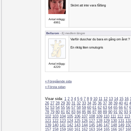
Skönt att inte vara fåfäng
Antal inlägg:
4961
Bellarom
- Ej medlem längre
Varför duschar du bara en gång om året ?
En riktig liten smutsgris
Antal inlägg:
4220
« Föregående sida
« Första sidan
Visar sida:
1
2
3
4
5
6
7
8
9
10
11
12
13
14
15
16
26
27
28
29
30
31
32
33
34
35
36
37
38
39
40
41
52
53
54
55
56
57
58
59
60
61
62
63
64
65
66
67
78
79
80
81
82
83
84
85
86
87
88
89
90
91
92
93
102
103
104
105
106
107
108
109
110
111
112
113
121
122
123
124
125
126
127
128
129
130
131
13
139
140
141
142
143
144
145
146
147
148
149
15
157
158
159
160
161
162
163
164
165
166
167
16