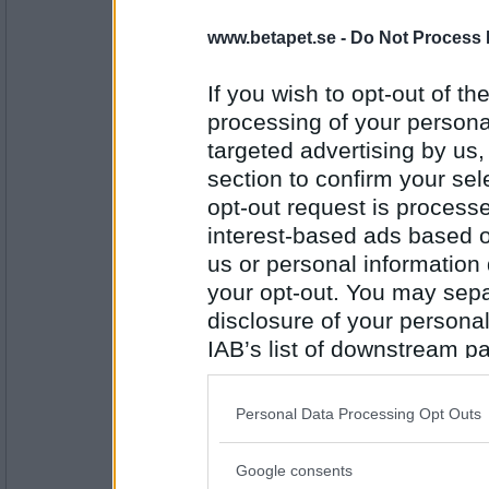
olausdotter
www.betapet.se -
Do Not Process 
Vill du veta var?
If you wish to opt-out of the
Det är min hemlighet
processing of your personal
targeted advertising by us
Antal inlägg:
4961
section to confirm your sel
opt-out request is proces
lithiumina
Hur gjorde du för att få en dejt med pogu..?
interest-based ads based o
us or personal information d
Behöver bara en knuff i rätt riktning.
your opt-out. You may separ
disclosure of your personal
Antal inlägg: 476
IAB’s list of downstream pa
olausdotter
also be disclosed by us to 
Vad krävs för att få dig att besöka mig?
Downstream Participants
th
Personal Data Processing Opt Outs
third parties.
En hård knuff antagligen
Google consents
Please note that this web
Antal inlägg: