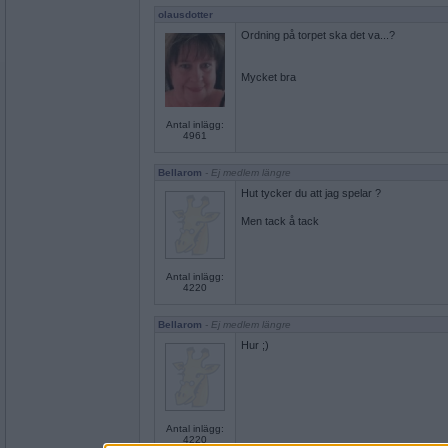
olausdotter
Ordning på torpet ska det va...?
Mycket bra
Antal inlägg:
4961
Bellarom
- Ej medlem längre
Hut tycker du att jag spelar ?
Men tack å tack
Antal inlägg:
4220
Bellarom
- Ej medlem längre
Hur ;)
Antal inlägg:
4220