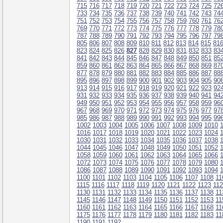
715
716
717
718
719
720
721
722
723
724
725
72
733
734
735
736
737
738
739
740
741
742
743
74
751
752
753
754
755
756
757
758
759
760
761
76
769
770
771
772
773
774
775
776
777
778
779
78
787
788
789
790
791
792
793
794
795
796
797
79
805
806
807
808
809
810
811
812
813
814
815
81
823
824
825
826
827
828
829
830
831
832
833
83
841
842
843
844
845
846
847
848
849
850
851
85
859
860
861
862
863
864
865
866
867
868
869
87
877
878
879
880
881
882
883
884
885
886
887
88
895
896
897
898
899
900
901
902
903
904
905
90
913
914
915
916
917
918
919
920
921
922
923
92
931
932
933
934
935
936
937
938
939
940
941
94
949
950
951
952
953
954
955
956
957
958
959
96
967
968
969
970
971
972
973
974
975
976
977
97
985
986
987
988
989
990
991
992
993
994
995
99
1002
1003
1004
1005
1006
1007
1008
1009
1010
1016
1017
1018
1019
1020
1021
1022
1023
1024
1030
1031
1032
1033
1034
1035
1036
1037
1038
1044
1045
1046
1047
1048
1049
1050
1051
1052
1058
1059
1060
1061
1062
1063
1064
1065
1066
1072
1073
1074
1075
1076
1077
1078
1079
1080
1086
1087
1088
1089
1090
1091
1092
1093
1094
1100
1101
1102
1103
1104
1105
1106
1107
1108
11
1115
1116
1117
1118
1119
1120
1121
1122
1123
11
1130
1131
1132
1133
1134
1135
1136
1137
1138
11
1145
1146
1147
1148
1149
1150
1151
1152
1153
11
1160
1161
1162
1163
1164
1165
1166
1167
1168
11
1175
1176
1177
1178
1179
1180
1181
1182
1183
11
1190
1191
1192