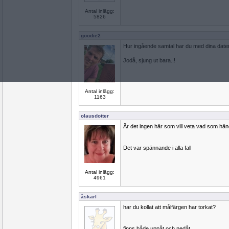
Antal inlägg:
5826
goodie2
Hur ingående samtal har du med dina dater
Jodå, sjung ut bara..!
Antal inlägg:
1163
olausdotter
Är det ingen här som vill veta vad som händ
Det var spännande i alla fall
Antal inlägg:
4961
åskarl
har du kollat att målfärgen har torkat?
finns både uppåt och nedåt