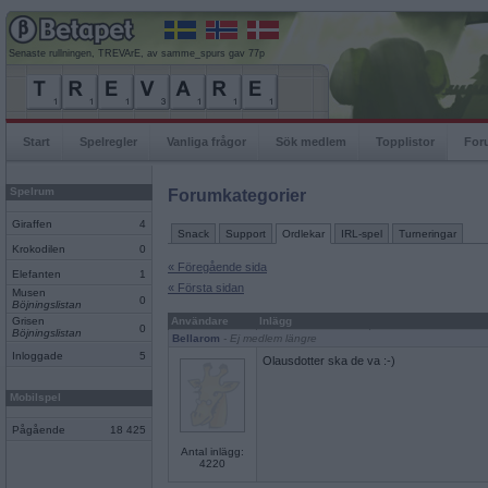
Senaste rullningen, TREVArE, av samme_spurs gav 77p
Start
Spelregler
Vanliga frågor
Sök medlem
Topplistor
For
Spelrum
Forumkategorier
Giraffen
4
Snack
Support
Ordlekar
IRL-spel
Turneringar
Krokodilen
0
« Föregående sida
Elefanten
1
« Första sidan
Musen
0
Böjningslistan
Grisen
Användare
Inlägg
0
Böjningslistan
Bellarom
- Ej medlem längre
Inloggade
5
Olausdotter ska de va :-)
Mobilspel
Pågående
18 425
Antal inlägg:
4220