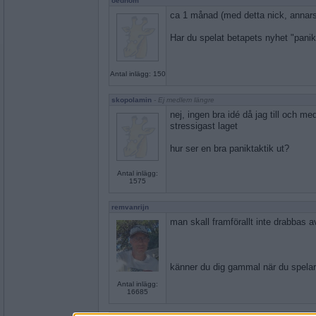
oednom
ca 1 månad (med detta nick, annars
Har du spelat betapets nyhet "panik
Antal inlägg: 150
skopolamin
- Ej medlem längre
nej, ingen bra idé då jag till och med
stressigast laget
hur ser en bra paniktaktik ut?
Antal inlägg:
1575
remvanrijn
man skall framförallt inte drabbas a
känner du dig gammal när du spelar
Antal inlägg:
16685