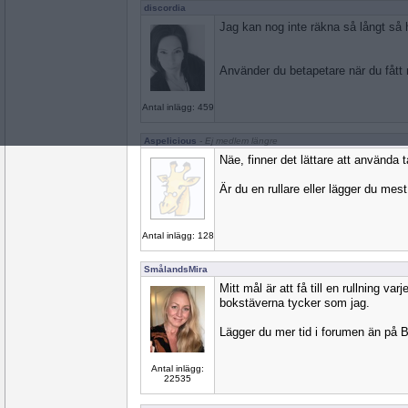
discordia
Jag kan nog inte räkna så långt så 
Använder du betapetare när du fått
Antal inlägg: 459
Aspelicious
- Ej medlem längre
Näe, finner det lättare att använda 
Är du en rullare eller lägger du mest
Antal inlägg: 128
SmålandsMira
Mitt mål är att få till en rullning va
bokstäverna tycker som jag.
Lägger du mer tid i forumen än på 
Antal inlägg:
22535