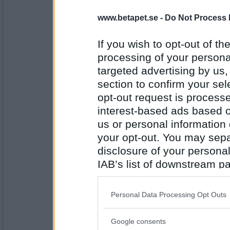
Aleu
Nej, inte ett dugg.
www.betapet.se -
Do Not Process 
Har du haft fler än ett nick?
If you wish to opt-out of the
Antal inlägg:
processing of your personal
1297
targeted advertising by us
Okej
- Ej medlem längre
section to confirm your sel
Nej, jag är inte så bra på att nicka, e
opt-out request is proces
överhuvudtaget, förresten. ;)
interest-based ads based o
Vad är egentligen det ultimata betap
us or personal information d
Antal inlägg:
your opt-out. You may separ
4394
disclosure of your personal
StinaD
IAB’s list of downstream pa
öööhhh.... inget tror jag... Kaffe br
inget tilltugg....
also be disclosed by us to 
Downstream Participants
th
Tackar du alltid för match när du sp
Personal Data Processing Opt Outs
third parties.
Antal inlägg: 349
Google consents
Please note that this web