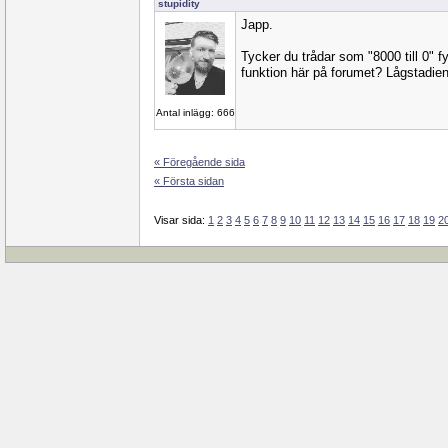
stupidity
Japp.
Tycker du trådar som "8000 till 0" f
funktion här på forumet? Lågstadie
Antal inlägg: 666
« Föregående sida
« Första sidan
Visar sida:
1
2
3
4
5
6
7
8
9
10
11
12
13
14
15
16
17
18
19
2