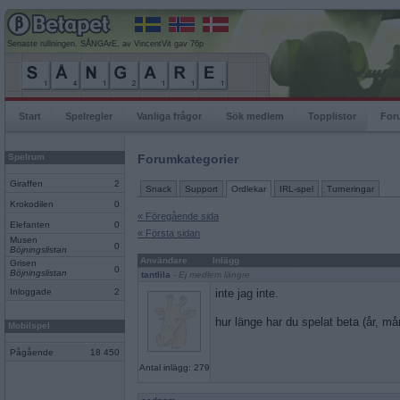
Senaste rullningen, SÅNGArE, av VincentVit gav 76p
Start
Spelregler
Vanliga frågor
Sök medlem
Topplistor
For
Spelrum
Forumkategorier
Giraffen
2
Snack
Support
Ordlekar
IRL-spel
Turneringar
Krokodilen
0
« Föregående sida
Elefanten
0
« Första sidan
Musen
0
Böjningslistan
Användare
Inlägg
Grisen
0
Böjningslistan
tantlila
- Ej medlem längre
Inloggade
2
inte jag inte.
hur länge har du spelat beta (år, m
Mobilspel
Pågående
18 450
Antal inlägg: 279