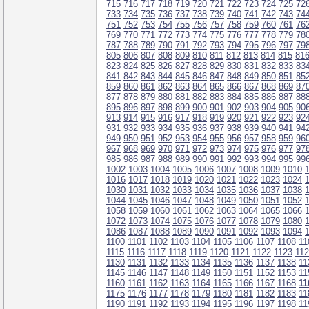
715
716
717
718
719
720
721
722
723
724
725
72
733
734
735
736
737
738
739
740
741
742
743
74
751
752
753
754
755
756
757
758
759
760
761
76
769
770
771
772
773
774
775
776
777
778
779
78
787
788
789
790
791
792
793
794
795
796
797
79
805
806
807
808
809
810
811
812
813
814
815
81
823
824
825
826
827
828
829
830
831
832
833
83
841
842
843
844
845
846
847
848
849
850
851
85
859
860
861
862
863
864
865
866
867
868
869
87
877
878
879
880
881
882
883
884
885
886
887
88
895
896
897
898
899
900
901
902
903
904
905
90
913
914
915
916
917
918
919
920
921
922
923
92
931
932
933
934
935
936
937
938
939
940
941
94
949
950
951
952
953
954
955
956
957
958
959
96
967
968
969
970
971
972
973
974
975
976
977
97
985
986
987
988
989
990
991
992
993
994
995
99
1002
1003
1004
1005
1006
1007
1008
1009
1010
1016
1017
1018
1019
1020
1021
1022
1023
1024
1030
1031
1032
1033
1034
1035
1036
1037
1038
1044
1045
1046
1047
1048
1049
1050
1051
1052
1058
1059
1060
1061
1062
1063
1064
1065
1066
1072
1073
1074
1075
1076
1077
1078
1079
1080
1086
1087
1088
1089
1090
1091
1092
1093
1094
1100
1101
1102
1103
1104
1105
1106
1107
1108
11
1115
1116
1117
1118
1119
1120
1121
1122
1123
11
1130
1131
1132
1133
1134
1135
1136
1137
1138
11
1145
1146
1147
1148
1149
1150
1151
1152
1153
11
1160
1161
1162
1163
1164
1165
1166
1167
1168
11
1175
1176
1177
1178
1179
1180
1181
1182
1183
11
1190
1191
1192
1193
1194
1195
1196
1197
1198
11