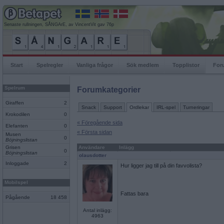
Senaste rullningen, SÅNGArE, av VincentVit gav 76p
Start
Spelregler
Vanliga frågor
Sök medlem
Topplistor
For
Spelrum
Forumkategorier
Giraffen
2
Snack
Support
Ordlekar
IRL-spel
Turneringar
Krokodilen
0
« Föregående sida
Elefanten
0
« Första sidan
Musen
0
Böjningslistan
Grisen
Användare
Inlägg
0
Böjningslistan
olausdotter
Inloggade
2
Hur ligger jag till på din favvolista?
Mobilspel
Fattas bara
Pågående
18 458
Antal inlägg:
4963