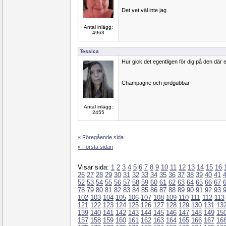
Det vet väl inte jag
Antal inlägg:
4963
Tessica
Hur gick det egentligen för dig på den där 
Champagne och jordgubbar
Antal inlägg:
2455
« Föregående sida
« Första sidan
Visar sida:
1
2
3
4
5
6
7
8
9
10
11
12
13
14
15
16
26
27
28
29
30
31
32
33
34
35
36
37
38
39
40
41
52
53
54
55
56
57
58
59
60
61
62
63
64
65
66
67
78
79
80
81
82
83
84
85
86
87
88
89
90
91
92
93
102
103
104
105
106
107
108
109
110
111
112
113
121
122
123
124
125
126
127
128
129
130
131
13
139
140
141
142
143
144
145
146
147
148
149
15
157
158
159
160
161
162
163
164
165
166
167
16