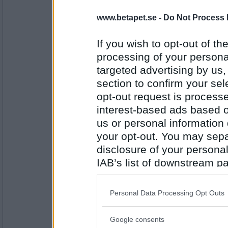
5687
www.betapet.se -
Do Not Process 
olausdotter
Klarar du att lägga det omtalade pusslet?
If you wish to opt-out of the
processing of your personal
Långtidsplan
targeted advertising by us
Antal inlägg:
section to confirm your sel
4963
opt-out request is proces
pogu
interest-based ads based o
Hur går det med åskar, har ni träffats än?
us or personal information d
En investering för livet
your opt-out. You may separ
disclosure of your personal
Antal inlägg:
IAB’s list of downstream pa
5687
also be disclosed by us to 
åskarll
Downstream Participants
th
Satte du hela lönen på trisslotter?
Personal Data Processing Opt Outs
third parties.
Det finns också grönt alternativ
Google consents
Please note that this web