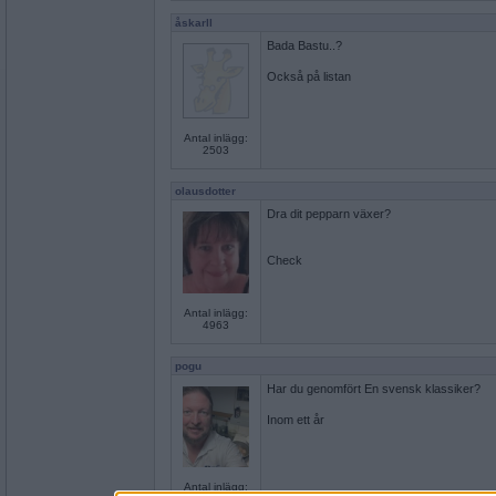
åskarll
Bada Bastu..?
Också på listan
Antal inlägg:
2503
olausdotter
Dra dit pepparn växer?
Check
Antal inlägg:
4963
pogu
Har du genomfört En svensk klassiker?
Inom ett år
Antal inlägg: