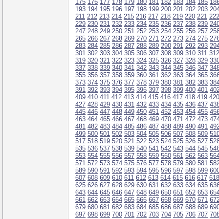
175
176
177
178
179
180
181
182
183
184
185
18
193
194
195
196
197
198
199
200
201
202
203
20
211
212
213
214
215
216
217
218
219
220
221
22
229
230
231
232
233
234
235
236
237
238
239
24
247
248
249
250
251
252
253
254
255
256
257
25
265
266
267
268
269
270
271
272
273
274
275
27
283
284
285
286
287
288
289
290
291
292
293
29
301
302
303
304
305
306
307
308
309
310
311
31
319
320
321
322
323
324
325
326
327
328
329
33
337
338
339
340
341
342
343
344
345
346
347
34
355
356
357
358
359
360
361
362
363
364
365
36
373
374
375
376
377
378
379
380
381
382
383
38
391
392
393
394
395
396
397
398
399
400
401
40
409
410
411
412
413
414
415
416
417
418
419
42
427
428
429
430
431
432
433
434
435
436
437
43
445
446
447
448
449
450
451
452
453
454
455
45
463
464
465
466
467
468
469
470
471
472
473
47
481
482
483
484
485
486
487
488
489
490
491
49
499
500
501
502
503
504
505
506
507
508
509
51
517
518
519
520
521
522
523
524
525
526
527
52
535
536
537
538
539
540
541
542
543
544
545
54
553
554
555
556
557
558
559
560
561
562
563
56
571
572
573
574
575
576
577
578
579
580
581
58
589
590
591
592
593
594
595
596
597
598
599
60
607
608
609
610
611
612
613
614
615
616
617
61
625
626
627
628
629
630
631
632
633
634
635
63
643
644
645
646
647
648
649
650
651
652
653
65
661
662
663
664
665
666
667
668
669
670
671
67
679
680
681
682
683
684
685
686
687
688
689
69
697
698
699
700
701
702
703
704
705
706
707
70