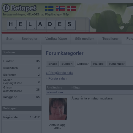
Senaste rullningen, HELADES, av Fågelbad gav 482p
Start
Spelregler
Vanliga frågor
Sök medlem
Topplistor
For
Spelrum
Forumkategorier
Giraffen
35
Snack
Support
Ordlekar
IRL-spel
Turneringar
Krokodilen
0
« Föregående sida
Elefanten
2
« Första sidan
Musen
0
Böjningslistan
Grisen
Användare
Inlägg
28
Böjningslistan
olausdotter
Inloggade
65
Å jag får ta en stavningskurs
Mobilspel
Pågående
18 412
Antal inlägg:
4962