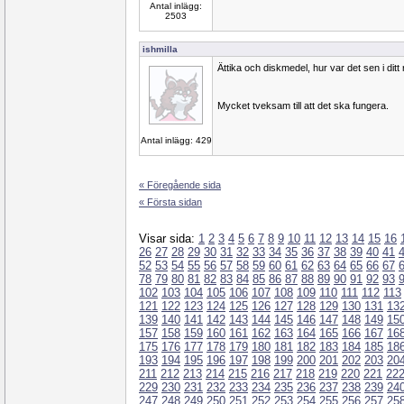
Antal inlägg:
2503
ishmilla
Ättika och diskmedel, hur var det sen i ditt
Mycket tveksam till att det ska fungera.
Antal inlägg: 429
« Föregående sida
« Första sidan
Visar sida:
1
2
3
4
5
6
7
8
9
10
11
12
13
14
15
16
26
27
28
29
30
31
32
33
34
35
36
37
38
39
40
41
52
53
54
55
56
57
58
59
60
61
62
63
64
65
66
67
78
79
80
81
82
83
84
85
86
87
88
89
90
91
92
93
102
103
104
105
106
107
108
109
110
111
112
113
121
122
123
124
125
126
127
128
129
130
131
13
139
140
141
142
143
144
145
146
147
148
149
15
157
158
159
160
161
162
163
164
165
166
167
16
175
176
177
178
179
180
181
182
183
184
185
18
193
194
195
196
197
198
199
200
201
202
203
20
211
212
213
214
215
216
217
218
219
220
221
22
229
230
231
232
233
234
235
236
237
238
239
24
247
248
249
250
251
252
253
254
255
256
257
25