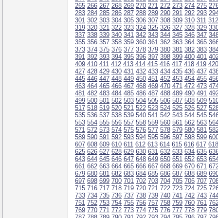
265
266
267
268
269
270
271
272
273
274
275
27
283
284
285
286
287
288
289
290
291
292
293
29
301
302
303
304
305
306
307
308
309
310
311
31
319
320
321
322
323
324
325
326
327
328
329
33
337
338
339
340
341
342
343
344
345
346
347
34
355
356
357
358
359
360
361
362
363
364
365
36
373
374
375
376
377
378
379
380
381
382
383
38
391
392
393
394
395
396
397
398
399
400
401
40
409
410
411
412
413
414
415
416
417
418
419
42
427
428
429
430
431
432
433
434
435
436
437
43
445
446
447
448
449
450
451
452
453
454
455
45
463
464
465
466
467
468
469
470
471
472
473
47
481
482
483
484
485
486
487
488
489
490
491
49
499
500
501
502
503
504
505
506
507
508
509
51
517
518
519
520
521
522
523
524
525
526
527
52
535
536
537
538
539
540
541
542
543
544
545
54
553
554
555
556
557
558
559
560
561
562
563
56
571
572
573
574
575
576
577
578
579
580
581
58
589
590
591
592
593
594
595
596
597
598
599
60
607
608
609
610
611
612
613
614
615
616
617
61
625
626
627
628
629
630
631
632
633
634
635
63
643
644
645
646
647
648
649
650
651
652
653
65
661
662
663
664
665
666
667
668
669
670
671
67
679
680
681
682
683
684
685
686
687
688
689
69
697
698
699
700
701
702
703
704
705
706
707
70
715
716
717
718
719
720
721
722
723
724
725
72
733
734
735
736
737
738
739
740
741
742
743
74
751
752
753
754
755
756
757
758
759
760
761
76
769
770
771
772
773
774
775
776
777
778
779
78
787
788
789
790
791
792
793
794
795
796
797
79