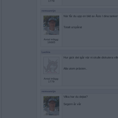
1779
remvanrijn
När får du upp en bild av Åsis I dina tanke
Totalt urspårat
Antal inlägg:
16685
Lackia
Hur gick det igår när ni skulle diskutera vil
Alla utom prästen..
Antal inlägg:
1779
remvanrijn
Vilka har du dejtat?
Segern år vår