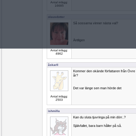
Antal inlägg:
16685
olausdotter
Så sossarna vinner nästa val?
Äntligen
Antal inlägg:
4962
åskarll
Kommer den okände författaren från Övre Vol
år?
Det var länge sen man hörde det
Antal inlägg:
2503
ishmilla
Kan du sluta tjuvringa på min dörr..?
Självfallet, bara barn håller på så.