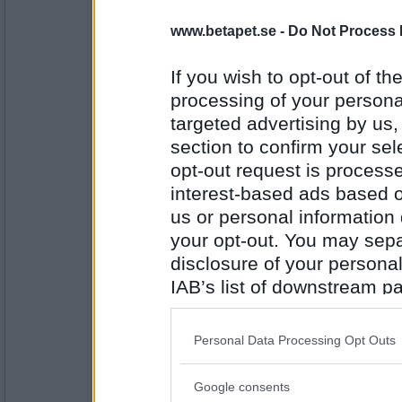
Har du två kvinnor?
www.betapet.se -
Do Not Process 
Kan bli besvärligt också
If you wish to opt-out of the
processing of your personal
Antal inlägg:
4962
targeted advertising by us
section to confirm your sel
ishmilla
Måste vara underbart slippa karlar..?
opt-out request is proces
interest-based ads based o
Ja förstås när möbler ska skruvas ihop.
us or personal information d
Antal inlägg: 429
your opt-out. You may separ
disclosure of your personal
åskarll
IAB’s list of downstream pa
När är det bäst att rymma fältet?
also be disclosed by us to 
Att läsa instruktionerna är bara fegt
Downstream Participants
th
Personal Data Processing Opt Outs
third parties.
Antal inlägg:
2503
Google consents
Please note that this web
Lackia