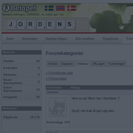
Senaste rullningen, JORDENs, av trulsie gav 72p
Start
Spelregler
Vanliga frågor
Sök medlem
Topplistor
For
Spelrum
Forumkategorier
Giraffen
26
Snack
Support
Ordlekar
IRL-spel
Turneringar
Krokodilen
0
« Föregående sida
Elefanten
0
« Första sidan
Musen
0
Böjningslistan
Grisen
Användare
Inlägg
13
Böjningslistan
ishmilla
Inloggade
39
Vem sa att Silver bor i Norrland..?
Mobilspel
Synd, min katt åt just upp den.
Pågående
18 278
Antal inlägg: 429