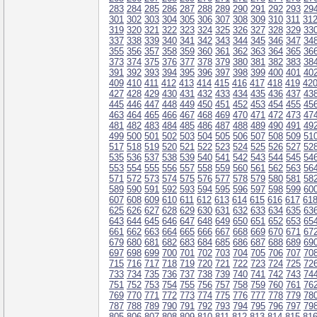
283
284
285
286
287
288
289
290
291
292
293
29
301
302
303
304
305
306
307
308
309
310
311
31
319
320
321
322
323
324
325
326
327
328
329
33
337
338
339
340
341
342
343
344
345
346
347
34
355
356
357
358
359
360
361
362
363
364
365
36
373
374
375
376
377
378
379
380
381
382
383
38
391
392
393
394
395
396
397
398
399
400
401
40
409
410
411
412
413
414
415
416
417
418
419
42
427
428
429
430
431
432
433
434
435
436
437
43
445
446
447
448
449
450
451
452
453
454
455
45
463
464
465
466
467
468
469
470
471
472
473
47
481
482
483
484
485
486
487
488
489
490
491
49
499
500
501
502
503
504
505
506
507
508
509
51
517
518
519
520
521
522
523
524
525
526
527
52
535
536
537
538
539
540
541
542
543
544
545
54
553
554
555
556
557
558
559
560
561
562
563
56
571
572
573
574
575
576
577
578
579
580
581
58
589
590
591
592
593
594
595
596
597
598
599
60
607
608
609
610
611
612
613
614
615
616
617
61
625
626
627
628
629
630
631
632
633
634
635
63
643
644
645
646
647
648
649
650
651
652
653
65
661
662
663
664
665
666
667
668
669
670
671
67
679
680
681
682
683
684
685
686
687
688
689
69
697
698
699
700
701
702
703
704
705
706
707
70
715
716
717
718
719
720
721
722
723
724
725
72
733
734
735
736
737
738
739
740
741
742
743
74
751
752
753
754
755
756
757
758
759
760
761
76
769
770
771
772
773
774
775
776
777
778
779
78
787
788
789
790
791
792
793
794
795
796
797
79
805
806
807
808
809
810
811
812
813
814
815
81