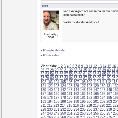
pogu
Vad ska vi göra om sossarna tar över mak
igen nästa höst?
Världens största skådespel
Antal inlägg:
5687
« Föregående sida
« Första sidan
Visar sida:
1
2
3
4
5
6
7
8
9
10
11
12
13
14
15
16
26
27
28
29
30
31
32
33
34
35
36
37
38
39
40
41
52
53
54
55
56
57
58
59
60
61
62
63
64
65
66
67
78
79
80
81
82
83
84
85
86
87
88
89
90
91
92
93
102
103
104
105
106
107
108
109
110
111
112
113
121
122
123
124
125
126
127
128
129
130
131
13
139
140
141
142
143
144
145
146
147
148
149
15
157
158
159
160
161
162
163
164
165
166
167
16
175
176
177
178
179
180
181
182
183
184
185
18
193
194
195
196
197
198
199
200
201
202
203
20
211
212
213
214
215
216
217
218
219
220
221
22
229
230
231
232
233
234
235
236
237
238
239
24
247
248
249
250
251
252
253
254
255
256
257
25
265
266
267
268
269
270
271
272
273
274
275
27