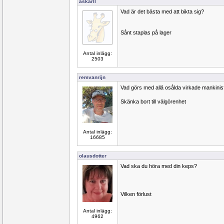
åskarll
Vad är det bästa med att bikta sig?
Sånt staplas på lager
Antal inlägg:
2503
remvanrijn
Vad görs med allá osålda virkade mankinis
Skänka bort till välgörenhet
Antal inlägg:
16685
olausdotter
Vad ska du höra med din keps?
Vilken förlust
Antal inlägg:
4962