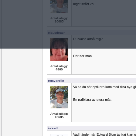
Inget svårt val
Antal inlägg:
16685
olausdotter
Du valde alltså mig?
Där ser man
Antal inlägg:
4960
remvanrijn
Va sa du när optikern kom med dina nya g
En trafikfara av stora mått
Antal inlägg:
16685
åskarll
Vad händer när Edward Blom tankat klart o