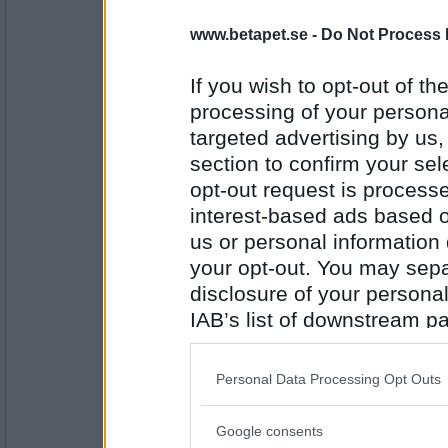
2455
www.betapet.se -
Do Not Process 
olausdotter
Du vet väl vem jag är?
If you wish to opt-out of the
processing of your personal
Nja...jag vet inte det
targeted advertising by us
Antal inlägg:
section to confirm your sel
4960
opt-out request is proces
pogu
interest-based ads based o
Vill du ha blommor?
us or personal information d
En annan gång kanske
your opt-out. You may separ
disclosure of your personal
Antal inlägg:
IAB’s list of downstream pa
5687
also be disclosed by us to 
olausdotter
Downstream Participants
th
Vill du komma och hälsa på mig ?
Personal Data Processing Opt Outs
third parties.
Google consents
Fundera ett tag du
Please note that this web