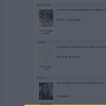
remvanrijn
Ansökte du om sjukpenning I ytterligare 2 
Det är vi som betalar
Antal inlägg:
16685
åskarll
Du berättar väl aldrig varför våra shower al
Det är de de samlas
Antal inlägg:
2503
Tessica
Har du något knep för att skilja på de och
Språkpolis
Antal inlägg: