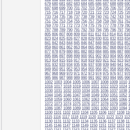
679
680
681
682
683
684
685
686
687
688
689
69
697
698
699
700
701
702
703
704
705
706
707
70
715
716
717
718
719
720
721
722
723
724
725
72
733
734
735
736
737
738
739
740
741
742
743
74
751
752
753
754
755
756
757
758
759
760
761
76
769
770
771
772
773
774
775
776
777
778
779
78
787
788
789
790
791
792
793
794
795
796
797
79
805
806
807
808
809
810
811
812
813
814
815
81
823
824
825
826
827
828
829
830
831
832
833
83
841
842
843
844
845
846
847
848
849
850
851
85
859
860
861
862
863
864
865
866
867
868
869
87
877
878
879
880
881
882
883
884
885
886
887
88
895
896
897
898
899
900
901
902
903
904
905
90
913
914
915
916
917
918
919
920
921
922
923
92
931
932
933
934
935
936
937
938
939
940
941
94
949
950
951
952
953
954
955
956
957
958
959
96
967
968
969
970
971
972
973
974
975
976
977
97
985
986
987
988
989
990
991
992
993
994
995
99
1002
1003
1004
1005
1006
1007
1008
1009
1010
1016
1017
1018
1019
1020
1021
1022
1023
1024
1030
1031
1032
1033
1034
1035
1036
1037
1038
1044
1045
1046
1047
1048
1049
1050
1051
1052
1058
1059
1060
1061
1062
1063
1064
1065
1066
1072
1073
1074
1075
1076
1077
1078
1079
1080
1086
1087
1088
1089
1090
1091
1092
1093
1094
1100
1101
1102
1103
1104
1105
1106
1107
1108
11
1115
1116
1117
1118
1119
1120
1121
1122
1123
11
1130
1131
1132
1133
1134
1135
1136
1137
1138
11
1145
1146
1147
1148
1149
1150
1151
1152
1153
11
1160
1161
1162
1163
1164
1165
1166
1167
1168
11