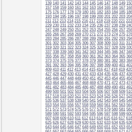
139
140
141
142
143
144
145
146
147
148
149
15
157
158
159
160
161
162
163
164
165
166
167
16
175
176
177
178
179
180
181
182
183
184
185
18
193
194
195
196
197
198
199
200
201
202
203
20
211
212
213
214
215
216
217
218
219
220
221
22
229
230
231
232
233
234
235
236
237
238
239
24
247
248
249
250
251
252
253
254
255
256
257
25
265
266
267
268
269
270
271
272
273
274
275
27
283
284
285
286
287
288
289
290
291
292
293
29
301
302
303
304
305
306
307
308
309
310
311
31
319
320
321
322
323
324
325
326
327
328
329
33
337
338
339
340
341
342
343
344
345
346
347
34
355
356
357
358
359
360
361
362
363
364
365
36
373
374
375
376
377
378
379
380
381
382
383
38
391
392
393
394
395
396
397
398
399
400
401
40
409
410
411
412
413
414
415
416
417
418
419
42
427
428
429
430
431
432
433
434
435
436
437
43
445
446
447
448
449
450
451
452
453
454
455
45
463
464
465
466
467
468
469
470
471
472
473
47
481
482
483
484
485
486
487
488
489
490
491
49
499
500
501
502
503
504
505
506
507
508
509
51
517
518
519
520
521
522
523
524
525
526
527
52
535
536
537
538
539
540
541
542
543
544
545
54
553
554
555
556
557
558
559
560
561
562
563
56
571
572
573
574
575
576
577
578
579
580
581
58
589
590
591
592
593
594
595
596
597
598
599
60
607
608
609
610
611
612
613
614
615
616
617
61
625
626
627
628
629
630
631
632
633
634
635
63
643
644
645
646
647
648
649
650
651
652
653
65
661
662
663
664
665
666
667
668
669
670
671
67