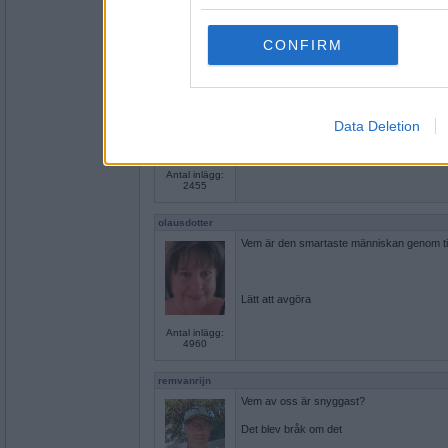
services and may gather an
Antal inlägg:
4960
not limited to your visit o
CONFIRM
Tessica
grant or deny consent to Go
Vad är egentligen roten ur Pi?
your data for below specif
consent section.
Data Deletion
Einstein eller Olaus
Antal inlägg:
2455
olausdotter
Vem är den smartaste människan genom t
Lätt att avgöra
Antal inlägg:
4960
remvanrijn
Vem av oss är snyggast?
Det blev bråk om det