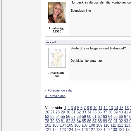
Hur beskrev du dig i den där kontaktannon
Egentligen inte
Antal inlägg:
22535
åskarll
Skulle du inte lägga av med tindrandet?
Det kittlar lite antar jag
Antal inlägg:
2503
« Föregående sida
« Första sidan
Visar sida:
1
2
3
4
5
6
7
8
9
10
11
12
13
14
15
16
26
27
28
29
30
31
32
33
34
35
36
37
38
39
40
41
52
53
54
55
56
57
58
59
60
61
62
63
64
65
66
67
78
79
80
81
82
83
84
85
86
87
88
89
90
91
92
93
102
103
104
105
106
107
108
109
110
111
112
113
121
122
123
124
125
126
127
128
129
130
131
13