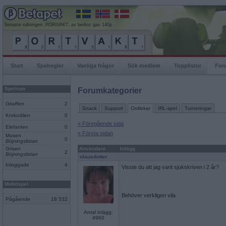
Senaste rullningen, PORtVAKT, av berlioz gav 140p
Start
Spelregler
Vanliga frågor
Sök medlem
Topplistor
For
Spelrum
Forumkategorier
Giraffen
2
Snack
Support
Ordlekar
IRL-spel
Turneringar
Krokodilen
0
« Föregående sida
Elefanten
0
« Första sidan
Musen
0
Böjningslistan
Grisen
Användare
Inlägg
2
Böjningslistan
olausdotter
Inloggade
4
Visste du att jag varit sjukskriven i 2 år?
Mobilspel
Behöver verkligen vila
Pågående
18 532
Antal inlägg:
4960