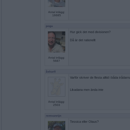
Antal inlägg:
16685
pogu
Hur gick det med divisionen?
Då är det rationellt
Antal inlägg:
5687
åskarll
Varför skriver de flesta alltid i båda trådar
Likadana men ända inte
Antal inlägg:
2503
remvanrijn
Tessica eller Olaus?