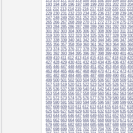
193
194
195
196
197
198
199
200
201
202
203
20
211
212
213
214
215
216
217
218
219
220
221
22
229
230
231
232
233
234
235
236
237
238
239
24
247
248
249
250
251
252
253
254
255
256
257
25
265
266
267
268
269
270
271
272
273
274
275
27
283
284
285
286
287
288
289
290
291
292
293
29
301
302
303
304
305
306
307
308
309
310
311
31
319
320
321
322
323
324
325
326
327
328
329
33
337
338
339
340
341
342
343
344
345
346
347
34
355
356
357
358
359
360
361
362
363
364
365
36
373
374
375
376
377
378
379
380
381
382
383
38
391
392
393
394
395
396
397
398
399
400
401
40
409
410
411
412
413
414
415
416
417
418
419
42
427
428
429
430
431
432
433
434
435
436
437
43
445
446
447
448
449
450
451
452
453
454
455
45
463
464
465
466
467
468
469
470
471
472
473
47
481
482
483
484
485
486
487
488
489
490
491
49
499
500
501
502
503
504
505
506
507
508
509
51
517
518
519
520
521
522
523
524
525
526
527
52
535
536
537
538
539
540
541
542
543
544
545
54
553
554
555
556
557
558
559
560
561
562
563
56
571
572
573
574
575
576
577
578
579
580
581
58
589
590
591
592
593
594
595
596
597
598
599
60
607
608
609
610
611
612
613
614
615
616
617
61
625
626
627
628
629
630
631
632
633
634
635
63
643
644
645
646
647
648
649
650
651
652
653
65
661
662
663
664
665
666
667
668
669
670
671
67
679
680
681
682
683
684
685
686
687
688
689
69
697
698
699
700
701
702
703
704
705
706
707
70