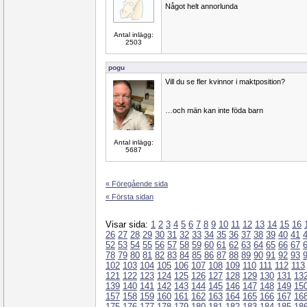
Något helt annorlunda
Antal inlägg:
2503
pogu
Vill du se fler kvinnor i maktposition?
…och män kan inte föda barn
Antal inlägg:
5687
« Föregående sida
« Första sidan
Visar sida:
1
2
3
4
5
6
7
8
9
10
11
12
13
14
15
16
26
27
28
29
30
31
32
33
34
35
36
37
38
39
40
41
52
53
54
55
56
57
58
59
60
61
62
63
64
65
66
67
78
79
80
81
82
83
84
85
86
87
88
89
90
91
92
93
102
103
104
105
106
107
108
109
110
111
112
113
121
122
123
124
125
126
127
128
129
130
131
13
139
140
141
142
143
144
145
146
147
148
149
15
157
158
159
160
161
162
163
164
165
166
167
16
175
176
177
178
179
180
181
182
183
184
185
18