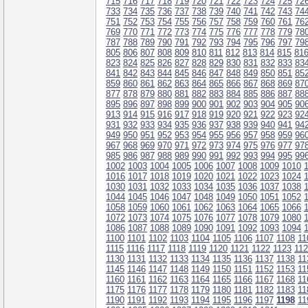
715
716
717
718
719
720
721
722
723
724
725
72
733
734
735
736
737
738
739
740
741
742
743
74
751
752
753
754
755
756
757
758
759
760
761
76
769
770
771
772
773
774
775
776
777
778
779
78
787
788
789
790
791
792
793
794
795
796
797
79
805
806
807
808
809
810
811
812
813
814
815
81
823
824
825
826
827
828
829
830
831
832
833
83
841
842
843
844
845
846
847
848
849
850
851
85
859
860
861
862
863
864
865
866
867
868
869
87
877
878
879
880
881
882
883
884
885
886
887
88
895
896
897
898
899
900
901
902
903
904
905
90
913
914
915
916
917
918
919
920
921
922
923
92
931
932
933
934
935
936
937
938
939
940
941
94
949
950
951
952
953
954
955
956
957
958
959
96
967
968
969
970
971
972
973
974
975
976
977
97
985
986
987
988
989
990
991
992
993
994
995
99
1002
1003
1004
1005
1006
1007
1008
1009
1010
1016
1017
1018
1019
1020
1021
1022
1023
1024
1030
1031
1032
1033
1034
1035
1036
1037
1038
1044
1045
1046
1047
1048
1049
1050
1051
1052
1058
1059
1060
1061
1062
1063
1064
1065
1066
1072
1073
1074
1075
1076
1077
1078
1079
1080
1086
1087
1088
1089
1090
1091
1092
1093
1094
1100
1101
1102
1103
1104
1105
1106
1107
1108
11
1115
1116
1117
1118
1119
1120
1121
1122
1123
11
1130
1131
1132
1133
1134
1135
1136
1137
1138
11
1145
1146
1147
1148
1149
1150
1151
1152
1153
11
1160
1161
1162
1163
1164
1165
1166
1167
1168
11
1175
1176
1177
1178
1179
1180
1181
1182
1183
11
1190
1191
1192
1193
1194
1195
1196
1197
1198
11