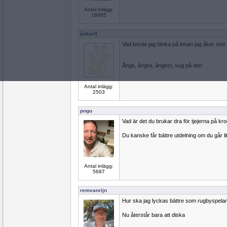
Antal inlägg:
16685
åskarll
Vad borde jag tänka på innan jag åker mot
Ånge, ångra, ångest, sug på den
Antal inlägg:
2503
pogu
Vad är det du brukar dra för tjejerna på kr
Du kanske får bättre utdelning om du går lit
Antal inlägg:
5687
remvanrijn
Hur ska jag lyckas bättre som rugbyspela
Nu återstår bara att diska