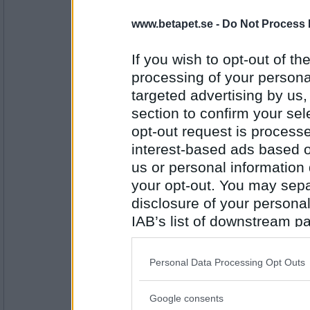
åskarll
www.betapet.se -
Do Not Process 
Räknar du med lite påskris till helgen?
If you wish to opt-out of the
På lämpliga ställen åtminstone
processing of your personal
Antal inlägg:
targeted advertising by us
2503
section to confirm your sel
remvanrijn
opt-out request is proces
Funkar Brun utan sol på hela kroppen ?
interest-based ads based o
Naturligt är bäst
us or personal information d
your opt-out. You may separ
Antal inlägg:
disclosure of your personal
16685
IAB’s list of downstream pa
olausdotter
also be disclosed by us to 
Så silikon är inget för dig?
Downstream Participants
th
Personal Data Processing Opt Outs
third parties.
Tur att det finns
Google consents
Please note that this web
Antal inlägg: