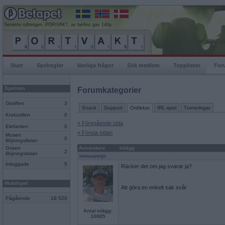
Senaste rullningen, PORtVAKT, av berlioz gav 140p
Start
Spelregler
Vanliga frågor
Sök medlem
Topplistor
For
Spelrum
Forumkategorier
Giraffen
3
Snack
Support
Ordlekar
IRL-spel
Turneringar
Krokodilen
0
« Föregående sida
Elefanten
0
« Första sidan
Musen
0
Böjningslistan
Grisen
Användare
Inlägg
2
Böjningslistan
remvanrijn
Inloggade
5
Räcker det om jag svarar ja?
Mobilspel
Att göra en enkelt sak svår
Pågående
18 520
Antal inlägg:
16685