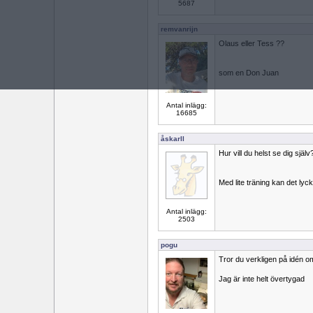
5687
remvanrijn
Olaus eller Tess ??
som en Don Juan
Antal inlägg:
16685
åskarll
Hur vill du helst se dig själv
Med lite träning kan det lyc
Antal inlägg:
2503
pogu
Tror du verkligen på idén o
Jag är inte helt övertygad