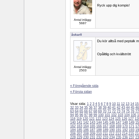
Ryck upp dig kompis!
Antal inlägg:
5687
åskarll
Du kör alltså med peptalk m
Opålitlig och kvällstrött
Antal inlägg:
2503
« Föregående sida
« Första sidan
Visar sida:
1
2
3
4
5
6
7
8
9
10
11
12
13
14
15
32
33
34
35
36
37
38
39
40
41
42
43
44
45
46
63
64
65
66
67
68
69
70
71
72
73
74
75
76
77
94
95
96
97
98
99
100
101
102
103
104
105
1
118
119
120
121
122
123
124
125
126
127
12
140
141
142
143
144
145
146
147
148
149
15
162
163
164
165
166
167
168
169
170
171
17
184
185
186
187
188
189
190
191
192
193
19
206
207
208
209
210
211
212
213
214
215
21
228
229
230
231
232
233
234
235
236
237
23