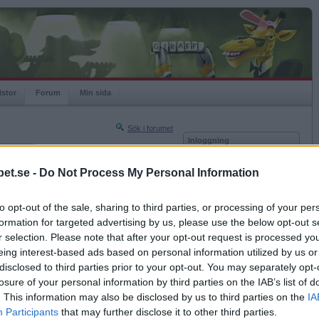
istor
Forum
Min sida
Sök i forumet
Inloggning
rneringar
Användare
et.se -
Do Not Process My Personal Information
Nästa sida »
Lösenord
Sista sidan »
to opt-out of the sale, sharing to third parties, or processing of your per
Kom ihåg mig
2026-04-29 11:21
formation for targeted advertising by us, please use the below opt-out s
Logga in
också?
r selection. Please note that after your opt-out request is processed y
eing interest-based ads based on personal information utilized by us or
Glömt ditt lösenord?
Få ny aktiveringslänk
disclosed to third parties prior to your opt-out. You may separately opt-
losure of your personal information by third parties on the IAB’s list of
. This information may also be disclosed by us to third parties on the
IA
Betapet är gratis!
Participants
that may further disclose it to other third parties.