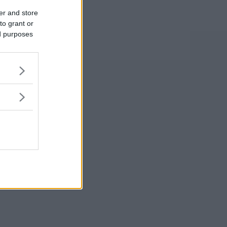
er and store
to grant or
ed purposes