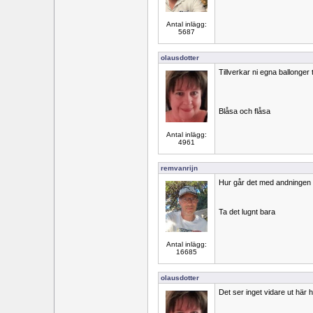
Antal inlägg:
5687
olausdotter
Tillverkar ni egna ballonger 
Blåsa och flåsa
Antal inlägg:
4961
remvanrijn
Hur går det med andningen 
Ta det lugnt bara
Antal inlägg:
16685
olausdotter
Det ser inget vidare ut här