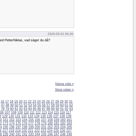
2026-05-02 08:36
ed PetterNiklas, vad säger du då?
Nästa sida »
Sista sidan »
16
17
18
19
20
21
22
23
24
25
26
27
28
29
30
31
47
48
49
50
51
52
53
54
55
56
57
58
59
60
61
62
78
79
80
81
82
83
84
85
86
87
88
89
90
91
92
93
06
107
108
109
110
111
112
113
114
115
116
117
8
129
130
131
132
133
134
135
136
137
138
139
0
151
152
153
154
155
156
157
158
159
160
161
2
173
174
175
176
177
178
179
180
181
182
183
4
195
196
197
198
199
200
201
202
203
204
205
6
217
218
219
220
221
222
223
224
225
226
227
8
239
240
241
242
243
244
245
246
247
248
249