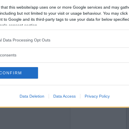
2026-04-29 11:27
Vill du bli
 that this website/app uses one or more Google services and may gath
medlem?
ålull?
including but not limited to your visit or usage behaviour. You may click 
 to Google and its third-party tags to use your data for below specifi
Skapa nytt konto
ogle consent section.
l Data Processing Opt Outs
2026-04-29 13:48
consents
de näsdukar?
CONFIRM
Data Deletion
Data Access
Privacy Policy
2026-04-29 15:50