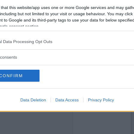
2008-10-27 03:15
Vill du bli
 that this website/app uses one or more Google services and may gath
medlem?
kor funkar, jag hann inte med här)
including but not limited to your visit or usage behaviour. You may click 
 to Google and its third-party tags to use your data for below specifi
Skapa nytt konto
ogle consent section.
l Data Processing Opt Outs
2008-10-27 03:15
consents
och skönt under en palm m en go drink och fin
CONFIRM
2008-10-27 03:19
Data Deletion
Data Access
Privacy Policy
lstol i värmen