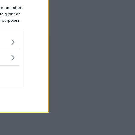
er and store
to grant or
ed purposes