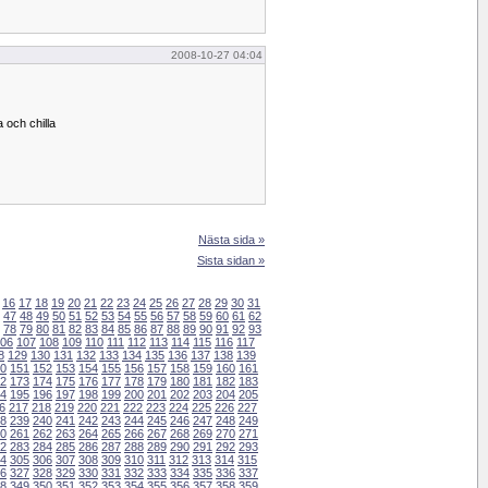
2008-10-27 04:04
a och chilla
Nästa sida »
Sista sidan »
16
17
18
19
20
21
22
23
24
25
26
27
28
29
30
31
47
48
49
50
51
52
53
54
55
56
57
58
59
60
61
62
78
79
80
81
82
83
84
85
86
87
88
89
90
91
92
93
06
107
108
109
110
111
112
113
114
115
116
117
8
129
130
131
132
133
134
135
136
137
138
139
0
151
152
153
154
155
156
157
158
159
160
161
2
173
174
175
176
177
178
179
180
181
182
183
4
195
196
197
198
199
200
201
202
203
204
205
6
217
218
219
220
221
222
223
224
225
226
227
8
239
240
241
242
243
244
245
246
247
248
249
0
261
262
263
264
265
266
267
268
269
270
271
2
283
284
285
286
287
288
289
290
291
292
293
4
305
306
307
308
309
310
311
312
313
314
315
6
327
328
329
330
331
332
333
334
335
336
337
8
349
350
351
352
353
354
355
356
357
358
359