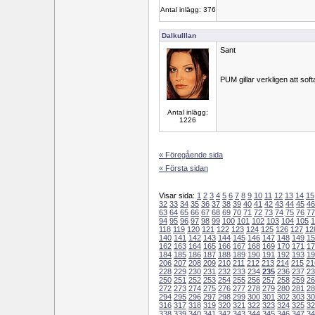
Antal inlägg: 376
Dalkulllan
Sant
PUM gillar verkligen att soft
Antal inlägg:
1226
« Föregående sida
« Första sidan
Visar sida:
1
2
3
4
5
6
7
8
9
10
11
12
13
14
15
32
33
34
35
36
37
38
39
40
41
42
43
44
45
46
63
64
65
66
67
68
69
70
71
72
73
74
75
76
77
94
95
96
97
98
99
100
101
102
103
104
105
1
118
119
120
121
122
123
124
125
126
127
12
140
141
142
143
144
145
146
147
148
149
15
162
163
164
165
166
167
168
169
170
171
17
184
185
186
187
188
189
190
191
192
193
19
206
207
208
209
210
211
212
213
214
215
21
228
229
230
231
232
233
234
235
236
237
23
250
251
252
253
254
255
256
257
258
259
26
272
273
274
275
276
277
278
279
280
281
28
294
295
296
297
298
299
300
301
302
303
30
316
317
318
319
320
321
322
323
324
325
32
338
339
340
341
342
343
344
345
346
347
34