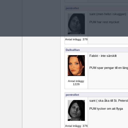
pentrollet
sant (men helst i skuggan)
PUM har rest mycket
Antal inlägg: 376
Dalkulllan
Falskt - inte särskilt
PUM spar pengar till en län
Antal inlägg:
1226
pentrollet
sant ( ska åka till St. Peter
PUM tycker om att flyga
Antal inlägg: 376