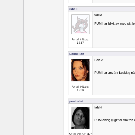
ishell
falskt
PUM har blivit av med sitt 
Antal inlägg:
1737
Dalkulllan
Falskt
PUM har använt falskleg n
Antal inlägg:
1226
pentrollet
falskt
PUM aldrig ljugit för vakten
Antal inlägg: 376