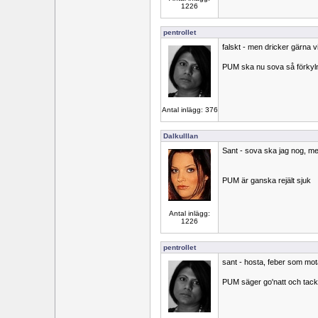
1226
pentrollet
falskt - men dricker gärna v
PUM ska nu sova så förkylni
Antal inlägg: 376
Dalkulllan
Sant - sova ska jag nog, men
PUM är ganska rejält sjuk
Antal inlägg:
1226
pentrollet
sant - hosta, feber som mot
PUM säger go'natt och tacka