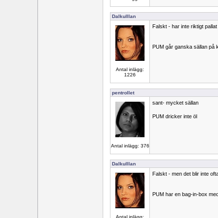
Dalkulllan
Falskt - har inte riktigt pallat
PUM går ganska sällan på 
Antal inlägg:
1226
pentrollet
sant- mycket sällan
PUM dricker inte öl
Antal inlägg: 376
Dalkulllan
Falskt - men det blir inte oft
PUM har en bag-in-box med 
Antal inlägg: