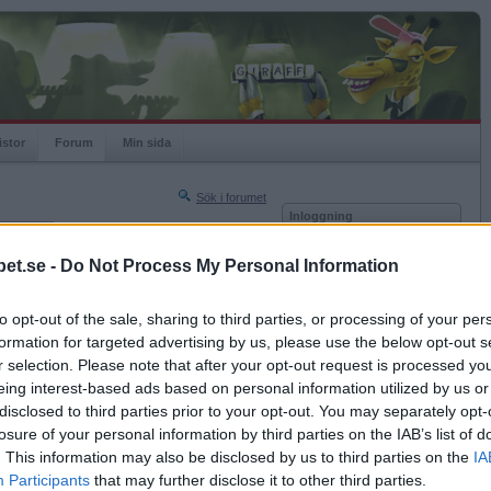
istor
Forum
Min sida
Sök i forumet
Inloggning
rneringar
Användare
et.se -
Do Not Process My Personal Information
Nästa sida »
Lösenord
Sista sidan »
to opt-out of the sale, sharing to third parties, or processing of your per
Kom ihåg mig
2008-10-27 03:14
formation for targeted advertising by us, please use the below opt-out s
Logga in
r selection. Please note that after your opt-out request is processed y
eing interest-based ads based on personal information utilized by us or
Glömt ditt lösenord?
h knän och ger sig inte ut på farliga
Få ny aktiveringslänk
disclosed to third parties prior to your opt-out. You may separately opt-
rd :P
losure of your personal information by third parties on the IAB’s list of
. This information may also be disclosed by us to third parties on the
IA
Betapet är gratis!
Participants
that may further disclose it to other third parties.