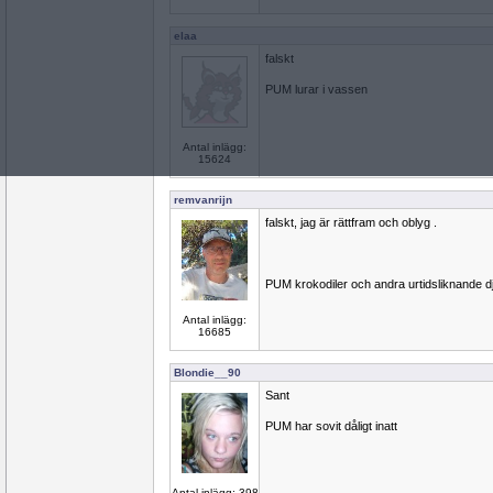
elaa
falskt
PUM lurar i vassen
Antal inlägg:
15624
remvanrijn
falskt, jag är rättfram och oblyg .
PUM krokodiler och andra urtidsliknande d
Antal inlägg:
16685
Blondie__90
Sant
PUM har sovit dåligt inatt
Antal inlägg: 398