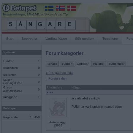
Senaste rullningen, SÅNGArE, av VincentVit gav 76p
Start
Spelregler
Vanliga frågor
Sök medlem
Topplistor
For
Spelrum
Forumkategorier
Giraffen
1
Snack
Support
Ordlekar
IRL-spel
Turneringar
Krokodilen
0
« Föregående sida
Elefanten
0
« Första sidan
Musen
0
Böjningslistan
Grisen
Användare
Inlägg
0
Böjningslistan
elaa
Inloggade
1
ja självfallet sant ;0)
PUM har varit spion en gång i tiden
Mobilspel
Pågående
18 450
Antal inlägg:
15624