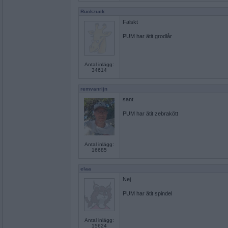
Ruckzuck
Falskt
PUM har ätit grodlår
Antal inlägg:
34614
remvanrijn
sant
PUM har ätit zebrakött
Antal inlägg:
16685
elaa
Nej
PUM har ätit spindel
Antal inlägg:
15624