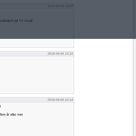
2016-09-06 13:07
almatch på TV i kväll
2016-09-06 13:10
2016-09-06 13:14
)
fem år eller mer