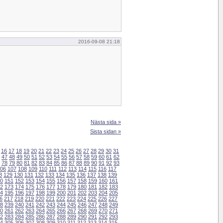
2016-09-08 21:18
Nästa sida »
Sista sidan »
16
17
18
19
20
21
22
23
24
25
26
27
28
29
30
31
47
48
49
50
51
52
53
54
55
56
57
58
59
60
61
62
78
79
80
81
82
83
84
85
86
87
88
89
90
91
92
93
06
107
108
109
110
111
112
113
114
115
116
117
8
129
130
131
132
133
134
135
136
137
138
139
0
151
152
153
154
155
156
157
158
159
160
161
2
173
174
175
176
177
178
179
180
181
182
183
4
195
196
197
198
199
200
201
202
203
204
205
6
217
218
219
220
221
222
223
224
225
226
227
8
239
240
241
242
243
244
245
246
247
248
249
0
261
262
263
264
265
266
267
268
269
270
271
2
283
284
285
286
287
288
289
290
291
292
293
4
305
306
307
308
309
310
311
312
313
314
315