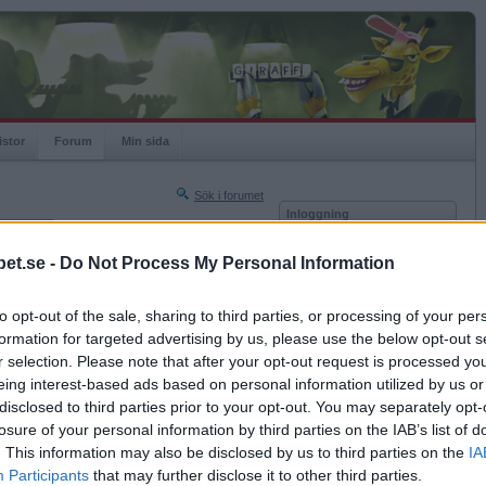
istor
Forum
Min sida
Sök i forumet
Inloggning
rneringar
Användare
et.se -
Do Not Process My Personal Information
Nästa sida »
Lösenord
Sista sidan »
to opt-out of the sale, sharing to third parties, or processing of your per
Kom ihåg mig
2016-09-05 13:19
formation for targeted advertising by us, please use the below opt-out s
Logga in
r selection. Please note that after your opt-out request is processed y
eing interest-based ads based on personal information utilized by us or
Glömt ditt lösenord?
Få ny aktiveringslänk
disclosed to third parties prior to your opt-out. You may separately opt-
losure of your personal information by third parties on the IAB’s list of
. This information may also be disclosed by us to third parties on the
IA
Betapet är gratis!
Participants
that may further disclose it to other third parties.