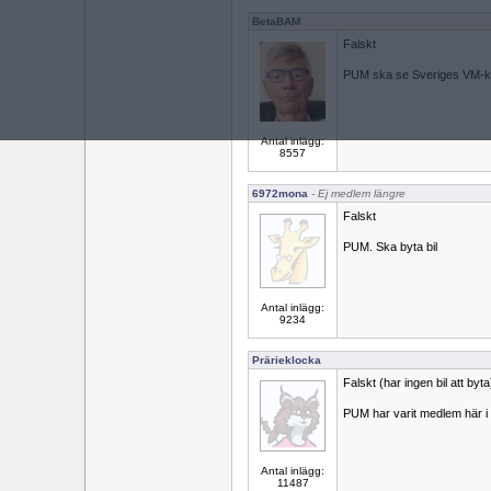
BetaBAM
Falskt
PUM ska se Sveriges VM-kv
Antal inlägg:
8557
6972mona
- Ej medlem längre
Falskt
PUM. Ska byta bil
Antal inlägg:
9234
Prärieklocka
Falskt (har ingen bil att byta
PUM har varit medlem här i 
Antal inlägg:
11487