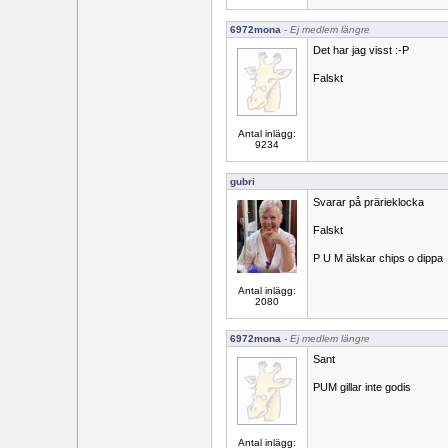
6972mona
- Ej medlem längre
Det har jag visst :-P
Falskt
Antal inlägg:
9234
gubri
Svarar på prärieklocka
Falskt
P U M älskar chips o dippa
Antal inlägg:
2080
6972mona
- Ej medlem längre
Sant
PUM gillar inte godis
Antal inlägg: