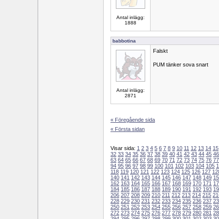
Antal inlägg:
1888
babbotina
Falskt
PUM tänker sova snart
Antal inlägg:
2871
« Föregående sida
« Första sidan
Visar sida:
1
2
3
4
5
6
7
8
9
10
11
12
13
14
15
32
33
34
35
36
37
38
39
40
41
42
43
44
45
46
63
64
65
66
67
68
69
70
71
72
73
74
75
76
77
94
95
96
97
98
99
100
101
102
103
104
105
1
118
119
120
121
122
123
124
125
126
127
12
140
141
142
143
144
145
146
147
148
149
15
162
163
164
165
166
167
168
169
170
171
17
184
185
186
187
188
189
190
191
192
193
19
206
207
208
209
210
211
212
213
214
215
21
228
229
230
231
232
233
234
235
236
237
23
250
251
252
253
254
255
256
257
258
259
26
272
273
274
275
276
277
278
279
280
281
28
294
295
296
297
298
299
300
301
302
303
30