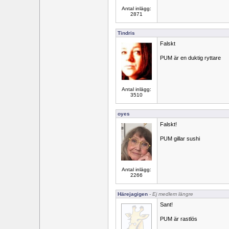
Antal inlägg:
2871
Tindris
Falskt
PUM är en duktig ryttare
Antal inlägg:
3510
oyes
Falskt!
PUM gillar sushi
Antal inlägg:
2266
Härejagigen
- Ej medlem längre
Sant!
PUM är rastlös