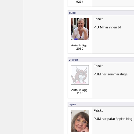
9234
gubri
Falskt
P U M har ingen bil
Antal inlägg:
2080
vigren
Falskt
PUM har sommarstuga
Antal inlägg:
1146
oyes
Falskt
PUM har pallat äpplen idag