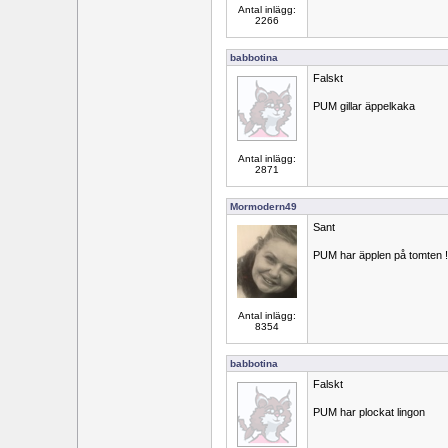
Antal inlägg:
2266
babbotina
Falskt
PUM gillar äppelkaka
Antal inlägg:
2871
Mormodern49
Sant
PUM har äpplen på tomten !
Antal inlägg:
8354
babbotina
Falskt
PUM har plockat lingon