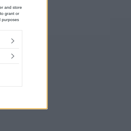
er and store
to grant or
ed purposes