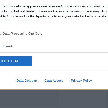
2016-09-05 20:08
Vill du bli
 that this website/app uses one or more Google services and may gath
en kaffe)
medlem?
including but not limited to your visit or usage behaviour. You may click 
n öppen brasa
 to Google and its third-party tags to use your data for below specifi
Skapa nytt konto
ogle consent section.
l Data Processing Opt Outs
2016-09-06 00:44
consents
slå in och göra fina paket
CONFIRM
2016-09-06 09:18
Data Deletion
Data Access
Privacy Policy