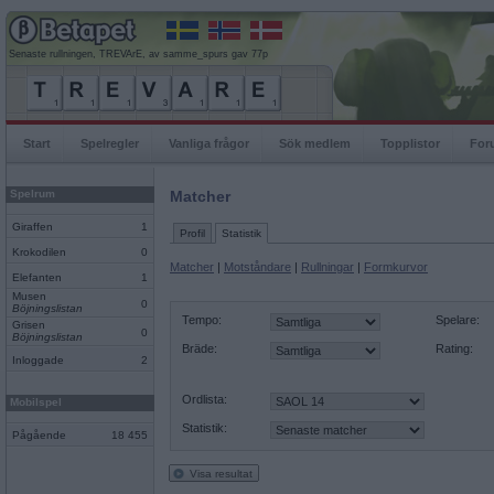
Senaste rullningen, TREVArE, av samme_spurs gav 77p
Start
Spelregler
Vanliga frågor
Sök medlem
Topplistor
For
Spelrum
Matcher
Giraffen
1
Profil
Statistik
Krokodilen
0
Matcher
|
Motståndare
|
Rullningar
|
Formkurvor
Elefanten
1
Musen
0
Böjningslistan
Tempo:
Spelare:
Grisen
0
Böjningslistan
Bräde:
Rating:
Inloggade
2
Ordlista:
Mobilspel
Statistik:
Pågående
18 455
Visa resultat