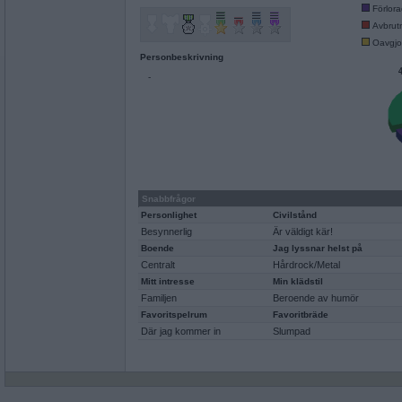
Förlor
Avbrut
Oavgjo
Personbeskrivning
-
Snabbfrågor
Personlighet
Civilstånd
Besynnerlig
Är väldigt kär!
Boende
Jag lyssnar helst på
Centralt
Hårdrock/Metal
Mitt intresse
Min klädstil
Familjen
Beroende av humör
Favoritspelrum
Favoritbräde
Där jag kommer in
Slumpad