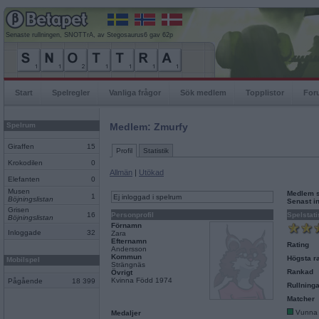
Senaste rullningen, SNOTTrA, av Stegosaurus6 gav 62p
Start
Spelregler
Vanliga frågor
Sök medlem
Topplistor
For
Spelrum
Medlem: Zmurfy
Giraffen
15
Profil
Statistik
Krokodilen
0
Allmän
|
Utökad
Elefanten
0
Musen
Medlem 
1
Ej inloggad i spelrum
Böjningslistan
Senast i
Grisen
16
Personprofil
Spelstati
Böjningslistan
Förnamn
Inloggade
32
Zara
Efternamn
Rating
Andersson
Kommun
Högsta ra
Mobilspel
Strängnäs
Rankad
Övrigt
Kvinna Född 1974
Pågående
18 399
Rullninga
Matcher
Vunna
Medaljer