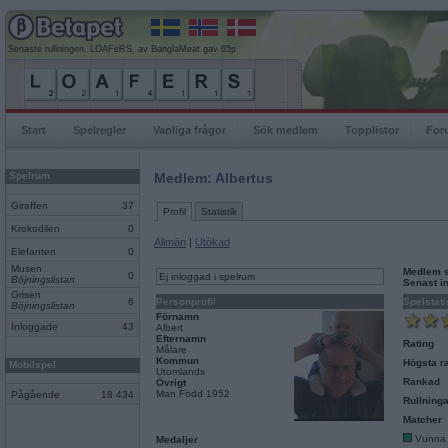
Senaste rullningen, LOAFeRS, av BanglaMeat gav 65p
Start
Spelregler
Vanliga frågor
Sök medlem
Topplistor
For
Spelrum
Medlem: Albertus
Giraffen
37
Profil
Statistik
Krokodilen
0
Allmän
|
Utökad
Elefanten
0
Musen
Medlem 
0
Ej inloggad i spelrum
Böjningslistan
Senast i
Grisen
6
Personprofil
Spelstati
Böjningslistan
Förnamn
Inloggade
43
Albert
Efternamn
Rating
Målare
Kommun
Högsta ra
Mobilspel
Utomlands
Rankad
Övrigt
Man Född 1952
Pågående
18 434
Rullninga
Matcher
Vunna
Medaljer