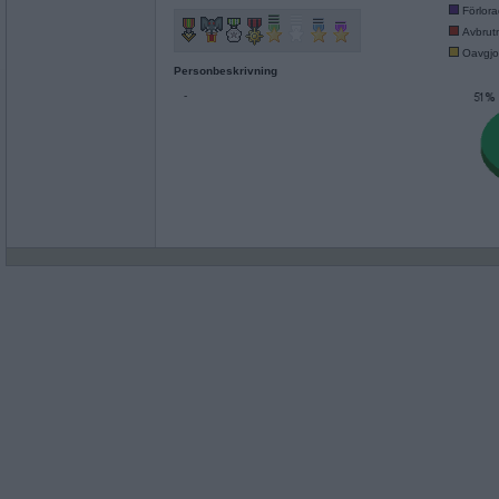
Förlor
Avbrut
Oavgjo
Personbeskrivning
-