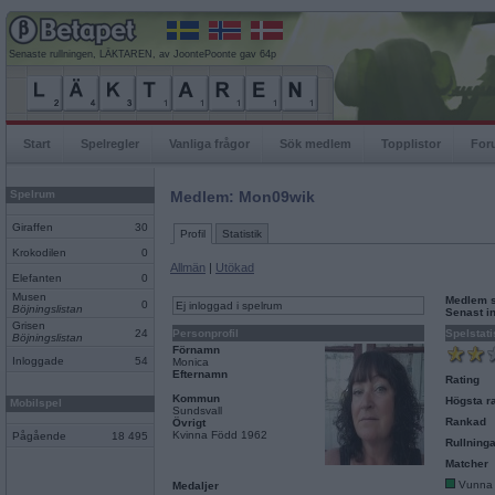
Senaste rullningen, LÄKTAREN, av JoontePoonte gav 64p
Start
Spelregler
Vanliga frågor
Sök medlem
Topplistor
For
Spelrum
Medlem: Mon09wik
Giraffen
30
Profil
Statistik
Krokodilen
0
Allmän
|
Utökad
Elefanten
0
Musen
Medlem 
0
Ej inloggad i spelrum
Böjningslistan
Senast i
Grisen
24
Personprofil
Spelstati
Böjningslistan
Förnamn
Inloggade
54
Monica
Efternamn
Rating
Kommun
Högsta ra
Mobilspel
Sundsvall
Rankad
Övrigt
Kvinna Född 1962
Pågående
18 495
Rullninga
Matcher
Vunna
Medaljer