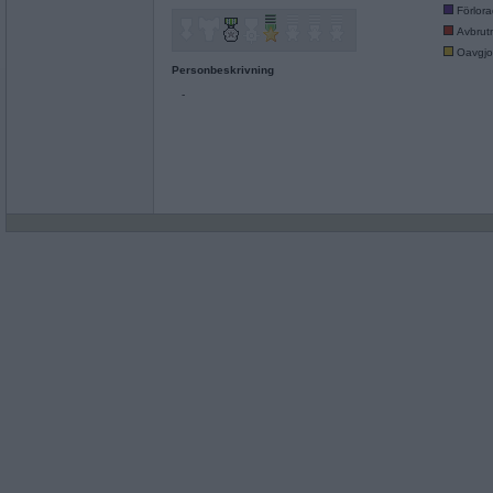
Förlor
Avbrut
Oavgjo
Personbeskrivning
-