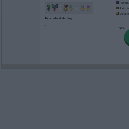
Förlor
Avbrut
Oavgjo
Personbeskrivning
.