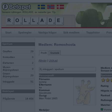
Senaste rullningen, ROLLADE, av nataollie gav 72p
Start
Spelregler
Vanliga frågor
Sök medlem
Topplistor
For
Spelrum
Medlem: Romochcola
Giraffen
29
Profil
Statistik
Krokodilen
0
Allmän
|
Utökad
Elefanten
2
Musen
Medlem 
0
Ej inloggad i spelrum
Böjningslistan
Senast i
Grisen
20
Personprofil
Spelstati
Böjningslistan
Förnamn
Inloggade
51
tommy
Efternamn
Rating
ka
Kommun
Högsta ra
Mobilspel
Stockholm
Rankad
Övrigt
Man Född 1965
Pågående
18 404
Rullninga
Matcher
Vunna
Medaljer