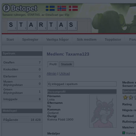
Senaste rullningen, STARTAS, av ElinaSvart gav 65p
Start
Spelregler
Vanliga frågor
Sök medlem
Topplistor
For
Spelrum
Medlem: Taxarna123
Giraffen
7
Profil
Statistik
Krokodilen
0
Allmän
|
Utökad
Elefanten
0
Musen
Medlem 
0
Ej inloggad i spelrum
Böjningslistan
Senast i
Grisen
1
Personprofil
Spelstati
Böjningslistan
Förnamn
Inloggade
8
Lotta
Efternamn
Rating
Ny
Kommun
Högsta ra
Mobilspel
Gotland
Rankad
Övrigt
Kvinna Född 1900
Pågående
18 428
Rullninga
Matcher
Vunna
Medaljer