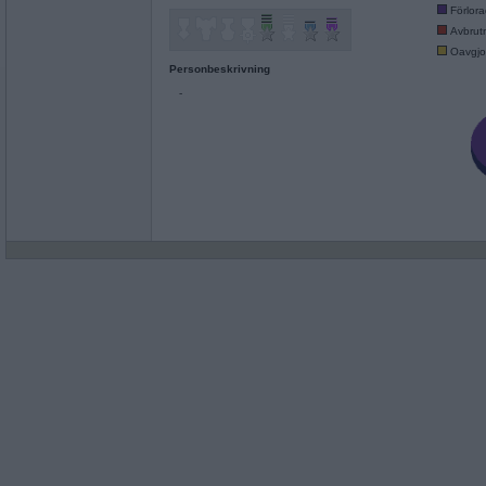
Förlor
Avbrut
Oavgjo
Personbeskrivning
-