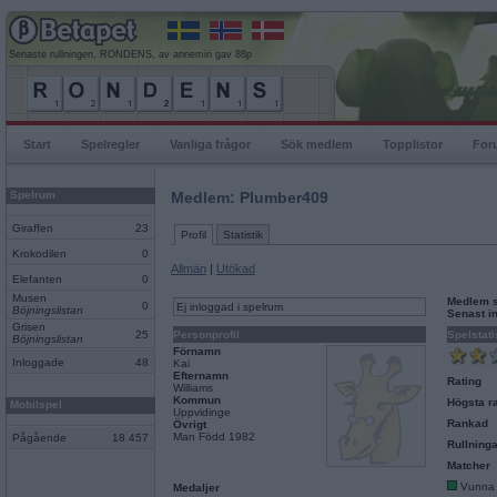
Senaste rullningen, RONDENS, av annemiri gav 88p
Start
Spelregler
Vanliga frågor
Sök medlem
Topplistor
For
Spelrum
Medlem: Plumber409
Giraffen
23
Profil
Statistik
Krokodilen
0
Allmän
|
Utökad
Elefanten
0
Musen
Medlem 
0
Ej inloggad i spelrum
Böjningslistan
Senast i
Grisen
25
Personprofil
Spelstati
Böjningslistan
Förnamn
Inloggade
48
Kai
Efternamn
Rating
Williams
Kommun
Högsta ra
Mobilspel
Uppvidinge
Rankad
Övrigt
Man Född 1982
Pågående
18 457
Rullninga
Matcher
Vunna
Medaljer