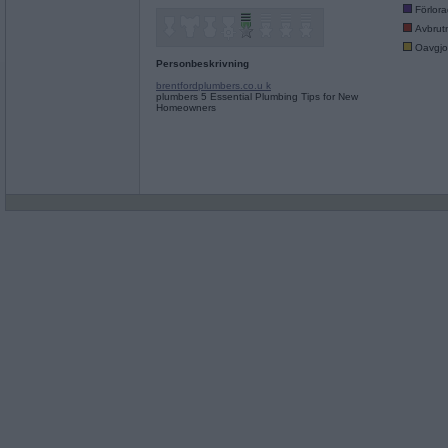
Förlor
Avbrut
Oavgjo
Personbeskrivning
brentfordplumbers.co.u k
plumbers 5 Essential Plumbing Tips for New
Homeowners