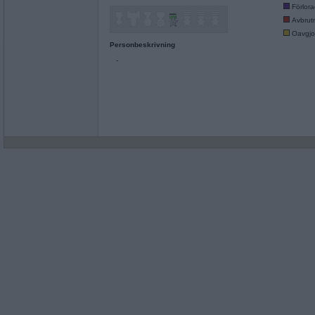
Förlor
Avbrut
Oavgjo
Personbeskrivning
-