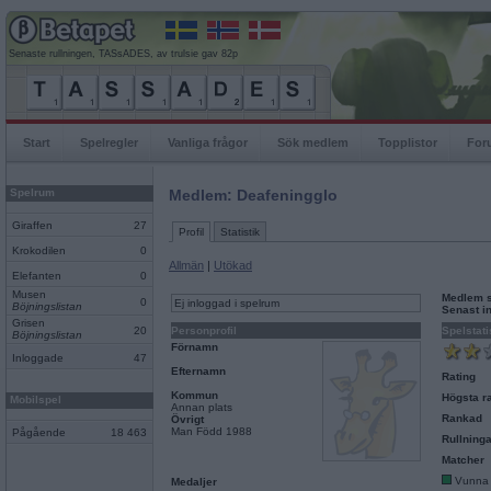
Senaste rullningen, TASsADES, av trulsie gav 82p
Start
Spelregler
Vanliga frågor
Sök medlem
Topplistor
For
Spelrum
Medlem: Deafeningglo
Giraffen
27
Profil
Statistik
Krokodilen
0
Allmän
|
Utökad
Elefanten
0
Musen
Medlem 
0
Ej inloggad i spelrum
Böjningslistan
Senast i
Grisen
20
Personprofil
Spelstati
Böjningslistan
Förnamn
Inloggade
47
Efternamn
Rating
Kommun
Högsta ra
Mobilspel
Annan plats
Rankad
Övrigt
Man Född 1988
Pågående
18 463
Rullninga
Matcher
Vunna
Medaljer