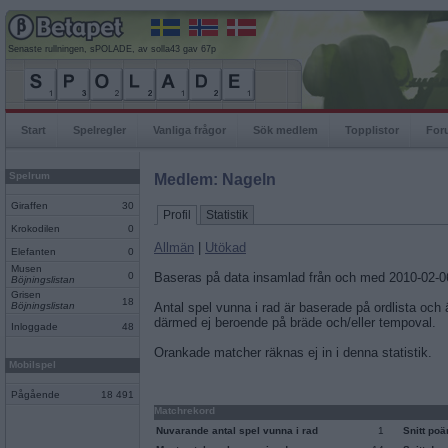
Senaste rullningen, sPOLADE, av solla43 gav 67p
Start
Spelregler
Vanliga frågor
Sök medlem
Topplistor
For
Spelrum
Medlem: Nageln
Giraffen
30
Profil
Statistik
Krokodilen
0
Allmän
|
Utökad
Elefanten
0
Musen
0
Baseras på data insamlad från och med 2010-02-0
Böjningslistan
Grisen
18
Böjningslistan
Antal spel vunna i rad är baserade på ordlista och
därmed ej beroende på bräde och/eller tempoval.
Inloggade
48
Orankade matcher räknas ej in i denna statistik.
Mobilspel
Pågående
18 491
Matchrekord
Nuvarande antal spel vunna i rad
1
Snitt po