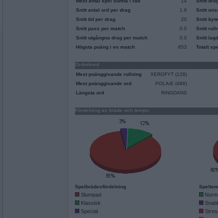
Mest antal spel vunna i rad
14
Snitt dra
Snitt antal ord per drag
1.6
Snitt mi
Snitt tid per drag
20
Snitt byt
Snitt pass per match
0.0
Snitt rul
Snitt utgångna drag per match
0.0
Snitt lag
Högsta poäng i en match
853
Totalt sp
Ordrekord
Mest poänggivande rullning
XEROFYT (128)
Mest poänggivande ord
POLArE (486)
Längsta ord
RINGDANS
Fördelning av bräde och tempo
Spelbrädesfördelning
Speltem
Slumpad
Norm
Klassisk
Snab
Special
Stres