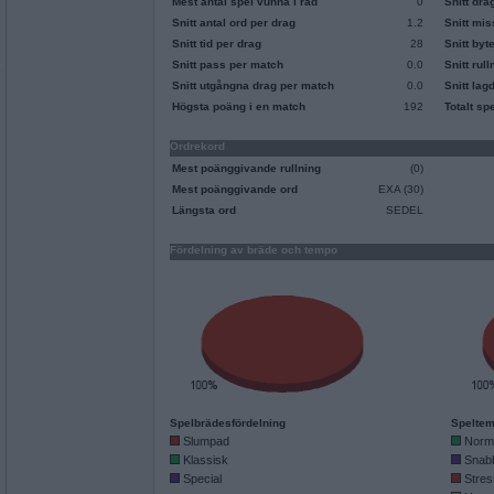
Mest antal spel vunna i rad
0
Snitt dra
Snitt antal ord per drag
1.2
Snitt mi
Snitt tid per drag
28
Snitt byt
Snitt pass per match
0.0
Snitt rul
Snitt utgångna drag per match
0.0
Snitt lag
Högsta poäng i en match
192
Totalt sp
Ordrekord
Mest poänggivande rullning
(0)
Mest poänggivande ord
EXA (30)
Längsta ord
SEDEL
Fördelning av bräde och tempo
Spelbrädesfördelning
Speltem
Slumpad
Norm
Klassisk
Snab
Special
Stres