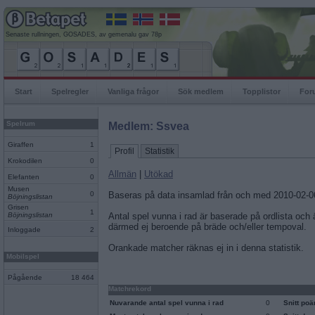
Senaste rullningen, GOSADES, av gemenalu gav 78p
Start
Spelregler
Vanliga frågor
Sök medlem
Topplistor
For
Spelrum
Medlem: Ssvea
Giraffen
1
Profil
Statistik
Krokodilen
0
Allmän
|
Utökad
Elefanten
0
Musen
0
Baseras på data insamlad från och med 2010-02-0
Böjningslistan
Grisen
1
Böjningslistan
Antal spel vunna i rad är baserade på ordlista och
därmed ej beroende på bräde och/eller tempoval.
Inloggade
2
Orankade matcher räknas ej in i denna statistik.
Mobilspel
Pågående
18 464
Matchrekord
Nuvarande antal spel vunna i rad
0
Snitt po