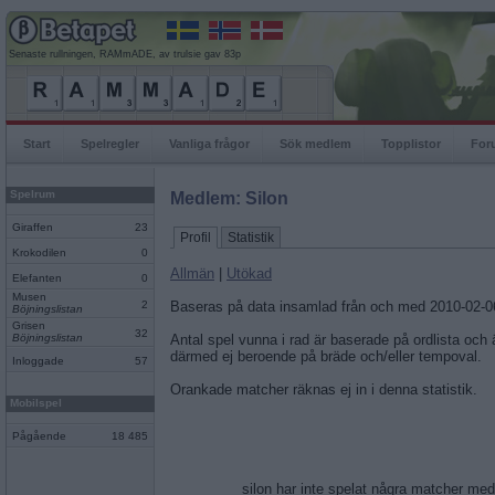
Senaste rullningen, RAMmADE, av trulsie gav 83p
Start
Spelregler
Vanliga frågor
Sök medlem
Topplistor
For
Spelrum
Medlem: Silon
Giraffen
23
Profil
Statistik
Krokodilen
0
Allmän
|
Utökad
Elefanten
0
Musen
2
Baseras på data insamlad från och med 2010-02-0
Böjningslistan
Grisen
32
Böjningslistan
Antal spel vunna i rad är baserade på ordlista och
därmed ej beroende på bräde och/eller tempoval.
Inloggade
57
Orankade matcher räknas ej in i denna statistik.
Mobilspel
Pågående
18 485
silon har inte spelat några matcher me