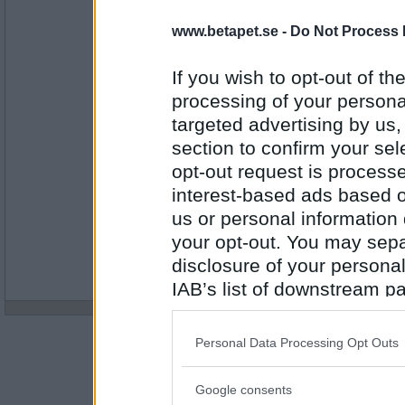
Tack för svaret men var ser jag de
bara Giraffen just nu? Behöver jag 
www.betapet.se -
Do Not Process 
först, innan jag byter spelrum, i så f
If you wish to opt-out of the
Antal inlägg: 6
processing of your personal
Bitte
- Administratör
targeted advertising by us
Du loggar in på första sidan
www.be
section to confirm your sel
opt-out request is proces
Bitte
interest-based ads based o
Antal inlägg:
us or personal information d
24324
your opt-out. You may separ
disclosure of your personal
IAB’s list of downstream pa
also be disclosed by us to 
Downstream Participants
th
Personal Data Processing Opt Outs
third parties.
Google consents
Please note that this web