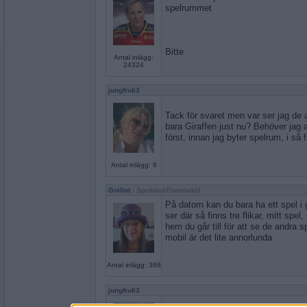
spelrummet
Bitte
Antal inlägg:
24324
jungfru63
Tack för svaret men var ser jag de
bara Giraffen just nu? Behöver jag 
först, innan jag byter spelrum, i så f
Antal inlägg: 6
Gnillot
- Spelvärd/Forumvärd
På datorn kan du bara ha ett spel 
ser där så finns tre flikar, mitt spe
hem du går till för att se de andra
mobil är det lite annorlunda
Antal inlägg: 366
jungfru63