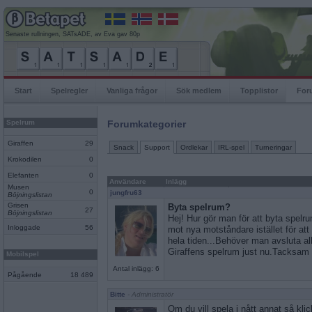
Senaste rullningen, SATsADE, av Eva gav 80p
Start
Spelregler
Vanliga frågor
Sök medlem
Topplistor
For
Spelrum
Forumkategorier
Giraffen
29
Snack
Support
Ordlekar
IRL-spel
Turneringar
Krokodilen
0
Elefanten
0
Användare
Inlägg
Musen
0
jungfru63
Böjningslistan
Grisen
Byta spelrum?
27
Böjningslistan
Hej! Hur gör man för att byta spelru
Inloggade
56
mot nya motståndare istället för a
hela tiden...Behöver man avsluta al
Giraffens spelrum just nu.Tacksam 
Mobilspel
Antal inlägg: 6
Pågående
18 489
Bitte
- Administratör
Om du vill spela i nått annat så kli