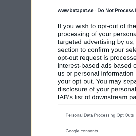
www.betapet.se -
Do Not Process 
If you wish to opt-out of the
processing of your personal
targeted advertising by us
section to confirm your sel
opt-out request is proces
interest-based ads based o
us or personal information d
your opt-out. You may separ
disclosure of your personal
IAB’s list of downstream pa
also be disclosed by us to 
Downstream Participants
th
Personal Data Processing Opt Outs
third parties.
Google consents
Please note that this web