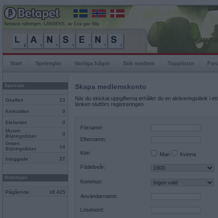
Senaste rullningen, LANSENS, av Eva gav 68p
Start
Spelregler
Vanliga frågor
Sök medlem
Topplistor
For
Spelrum
Skapa medlemskonto
När du skickat uppgifterna erhåller du en aktiveringslänk i ett
Giraffen
23
länken slutförs registreringen.
Krokodilen
0
Elefanten
0
Förnamn:
Musen
0
Böjningslistan
Efternamn:
Grisen
14
Böjningslistan
Kön:
Man
Kvinna
Inloggade
37
Födelseår:
Mobilspel
Kommun:
Pågående
18 425
Användarnamn:
Lösenord: