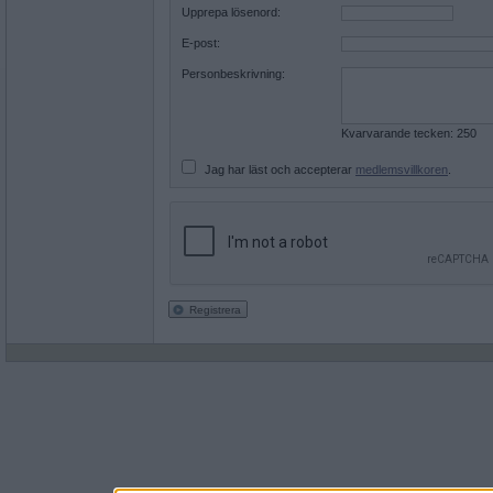
Upprepa lösenord:
E-post:
Personbeskrivning:
Kvarvarande tecken:
Jag har läst och accepterar
medlemsvillkoren
.
Registrera