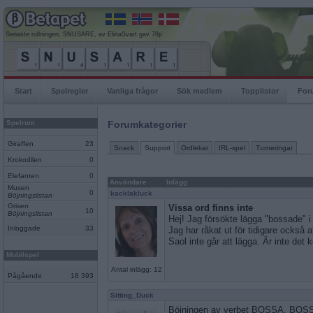
Senaste rullningen, SNUSARE, av ElinaSvart gav 78p
Start
Spelregler
Vanliga frågor
Sök medlem
Topplistor
For
Spelrum
Forumkategorier
Giraffen
23
Snack
Support
Ordlekar
IRL-spel
Turneringar
Krokodilen
0
Elefanten
0
Användare
Inlägg
Musen
0
kacklakluck
Böjningslistan
Grisen
Vissa ord finns inte
10
Böjningslistan
Hej! Jag försökte lägga "bossade" i
Inloggade
33
Jag har råkat ut för tidigare också a
Saol inte går att lägga. Är inte det
Mobilspel
Antal inlägg: 12
Pågående
18 393
Sitting_Duck
Böjningen av verbet BOSSA, BOS