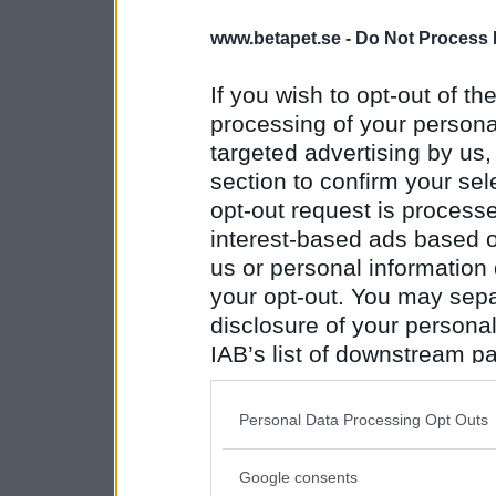
www.betapet.se -
Do Not Process 
If you wish to opt-out of the
processing of your personal
targeted advertising by us
section to confirm your sel
opt-out request is proces
interest-based ads based o
us or personal information d
your opt-out. You may separ
disclosure of your personal
IAB’s list of downstream pa
also be disclosed by us to 
Downstream Participants
th
Personal Data Processing Opt Outs
third parties.
Google consents
Please note that this web