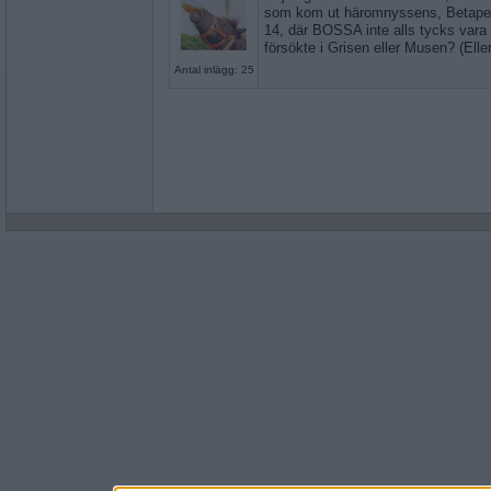
som kom ut häromnyssens, Betapet 
14, där BOSSA inte alls tycks vara 
försökte i Grisen eller Musen? (Elle
Antal inlägg: 25