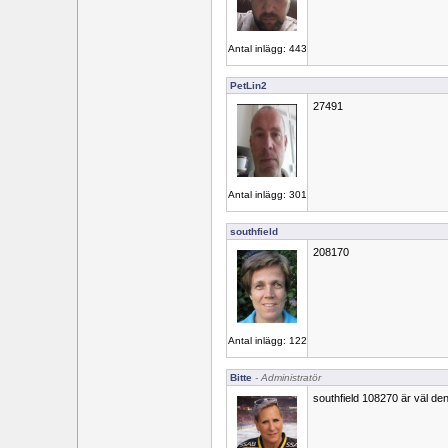
Antal inlägg: 443
PetLin2
27491
Antal inlägg: 301
southfield
208170
Antal inlägg: 122
Bitte
- Administratör
southfield 108270 är väl den 