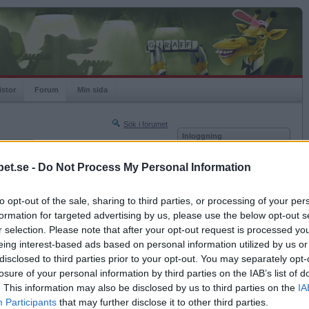
istor
Forum
Min sida
Sök i forumet
Inloggning
rneringar
Användare
et.se -
Do Not Process My Personal Information
Lösenord
2026-06-24 19:23
to opt-out of the sale, sharing to third parties, or processing of your per
Kom ihåg mig
formation for targeted advertising by us, please use the below opt-out s
cher och jag tänkte fira det, så hjälp mig att fira
Logga in
matcher ni spelat!
r selection. Please note that after your opt-out request is processed y
eing interest-based ads based on personal information utilized by us or
!!
Glömt ditt lösenord?
Få ny aktiveringslänk
disclosed to third parties prior to your opt-out. You may separately opt-
losure of your personal information by third parties on the IAB’s list of
. This information may also be disclosed by us to third parties on the
IA
2026-06-24 19:36
Betapet är gratis!
Participants
that may further disclose it to other third parties.
cher