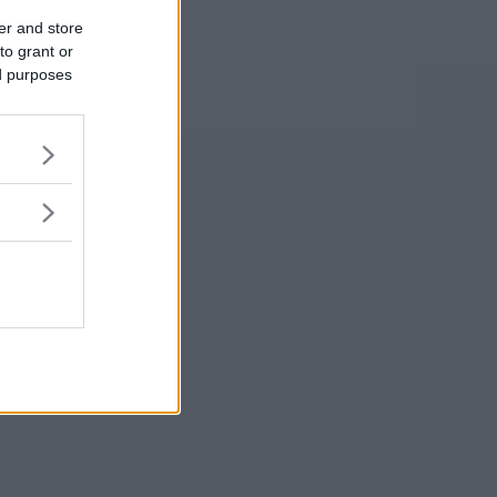
er and store
to grant or
ed purposes