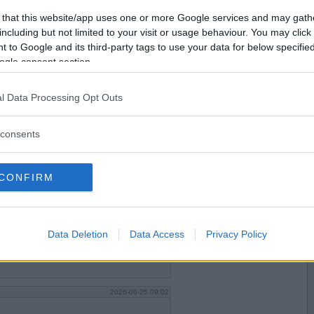
Vill du bli
 that this website/app uses one or more Google services and may gath
medlem?
including but not limited to your visit or usage behaviour. You may click 
 to Google and its third-party tags to use your data for below specifi
Skapa nytt konto
ogle consent section.
2026-06-24 19:58
l Data Processing Opt Outs
consents
CONFIRM
2026-06-25 08:22
Data Deletion
Data Access
Privacy Policy
2026-06-25 09:02