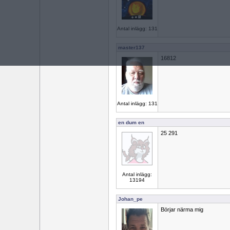
Antal inlägg: 131
master137
16812
Antal inlägg: 131
en dum en
25 291
Antal inlägg:
13194
Johan_pe
Börjar närma mig