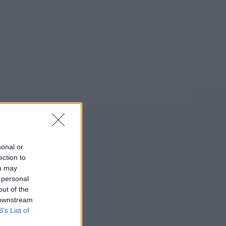
sonal or
ection to
ou may
 personal
out of the
 downstream
B’s List of