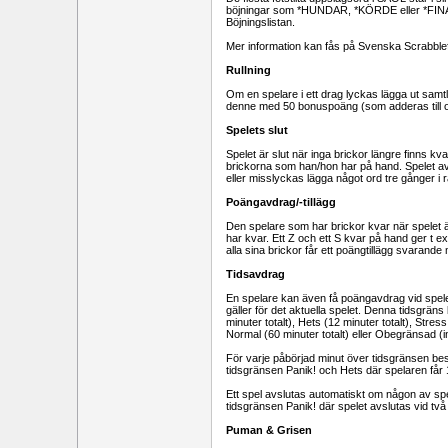
böjningar som *HUNDAR, *KÖRDE eller *FINA
Böjningslistan.
Mer information kan fås på Svenska Scrabbl
Rullning
Om en spelare i ett drag lyckas lägga ut samtli
denne med 50 bonuspoäng (som adderas till 
Spelets slut
Spelet är slut när inga brickor längre finns kva
brickorna som han/hon har på hand. Spelet av
eller misslyckas lägga något ord tre gånger i r
Poängavdrag/-tillägg
Den spelare som har brickor kvar när spelet 
har kvar. Ett Z och ett S kvar på hand ger t 
alla sina brickor får ett poängtillägg svara
Tidsavdrag
En spelare kan även få poängavdrag vid spele
gäller för det aktuella spelet. Denna tidsgrä
minuter totalt), Hets (12 minuter totalt), Stress
Normal (60 minuter totalt) eller Obegränsad (
För varje påbörjad minut över tidsgränsen be
tidsgränsen Panik! och Hets där spelaren får
Ett spel avslutas automatiskt om någon av sp
tidsgränsen Panik! där spelet avslutas vid två
Puman & Grisen