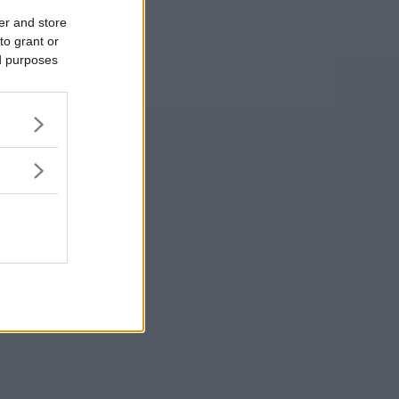
er and store
to grant or
ed purposes