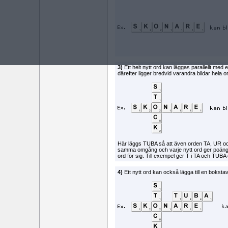
3)
Ett helt nytt ord kan läggas parallellt med e
därefter ligger bredvid varandra bildar hela o
Här läggs TUBA så att även orden TA, UR och B
samma omgång och varje nytt ord ger poän
ord för sig. Till exempel ger T i TA och TUBA 
4)
Ett nytt ord kan också lägga till en bokstav 