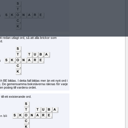
tt redan utlagt ord, så att alla brickor som
rd.
E bildas. I detta fall bildas mer än ett nytt ord i
g. De gemensamma bokstäverna räknas för varje
en poäng till vardera ordet.
till ett existerande ord.