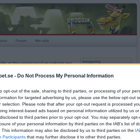
istor
Forum
Min sida
Inloggning
 gäller att fläta samman ord på ett spelbräde med
många poäng som möjligt genom att placera
Användare
 Flest poäng vinner!
et.se -
Do Not Process My Personal Information
Lösenord
anka. Varje bokstav förekommer i ett visst antal
i brickans nedre högra hörn. De blanka brickorna
to opt-out of the sale, sharing to third parties, or processing of your per
Kom ihåg mig
ungerar som en ”joker” och kan användas som
formation for targeted advertising by us, please use the below opt-out s
n blanka brickan tilldelas kan inte ändras under
ken bokstav den blanka brickan skall utgöra genom
Logga in
r selection. Please note that after your opt-out request is processed y
 vänster musknapp i 1-2 sekunder. Därefter väljer
eing interest-based ads based on personal information utilized by us or
Glömt ditt lösenord?
Få ny aktiveringslänk
disclosed to third parties prior to your opt-out. You may separately opt-
losure of your personal information by third parties on the IAB’s list of
 rutor. På spelbrädet finns speciella bonusrutor
elbräde).
. This information may also be disclosed by us to third parties on the
IA
ktive tredubbla bokstavspoängen för den bricka
Betapet är gratis!
Participants
that may further disclose it to other third parties.
sa rutor.