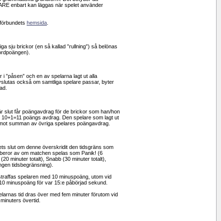
RE enbart kan läggas när spelet använder
eförbundets
hemsida
.
ga sju brickor (en så kallad ”rullning”) så belönas
ordpoängen).
r i ”påsen” och en av spelarna lagt ut alla
slutas också om samtliga spelare passar, byter
ad.
är slut får poängavdrag för de brickor som han/hon
ex 10+1=11 poängs avdrag. Den spelare som lagt ut
nde mot summan av övriga spelares poängavdrag.
ts slut om denne överskridit den tidsgräns som
ns beror av om matchen spelas som Panik! (6
 (20 minuter totalt), Snabb (30 minuter totalt),
ingen tidsbegränsning).
straffas spelaren med 10 minuspoäng, utom vid
 10 minuspoäng för var 15:e påbörjad sekund.
elarnas tid dras över med fem minuter förutom vid
 minuters övertid.