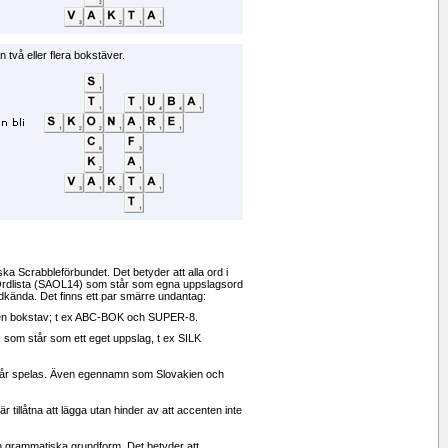
 två eller flera bokstäver.
a Scrabbleförbundet. Det betyder att alla ord i
rdlista (SAOL14) som står som egna uppslagsord
godkända. Det finns ett par smärre undantag:
 en bokstav; t ex ABC-BOK och SUPER-8.
k som står som ett eget uppslag, t ex SILK
får spelas. Även egennamn som Slovakien och
illåtna att lägga utan hinder av att accenten inte
sin grammatiska grundform. Det betyder att