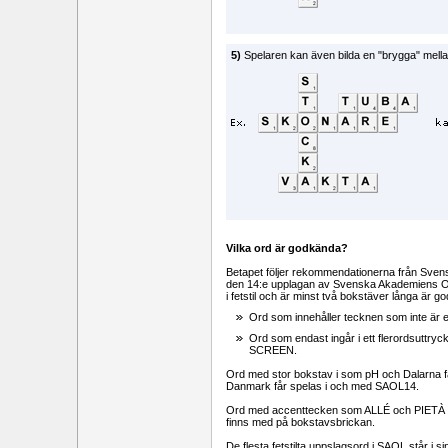
5)
Spelaren kan även bilda en "brygga" mellan
Vilka ord är godkända?
Betapet följer rekommendationerna från Svensk
den 14:e upplagan av Svenska Akademiens O
i fetstil och är minst två bokstäver långa är 
Ord som innehåller tecknen som inte är
Ord som endast ingår i ett flerordsuttryc
SCREEN.
Ord med stor bokstav i som pH och Dalarna 
Danmark får spelas i och med SAOL14.
Ord med accenttecken som ALLÉ och PIETÀ är t
finns med på bokstavsbrickan.
De flesta fetstilta uppslagsord i SAOL står i 