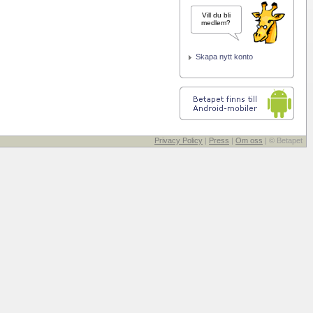
Vill du bli
medlem?
Skapa nytt konto
Privacy Policy
|
Press
|
Om oss
| © Betapet