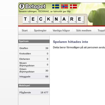
Senaste rullningen, TECKNArE, av farmorbk gav 68p
Start
Spelregler
Vanliga frågor
Sök medlem
Toppl
Spelrum
Spelaren hittades inte
Detta beror förmodligen på att personen avslut
Giraffen
39
Krokodilen
0
Elefanten
0
Musen
0
Böjningslistan
Grisen
30
Böjningslistan
Inloggade
69
Mobilspel
Pågående
18 477