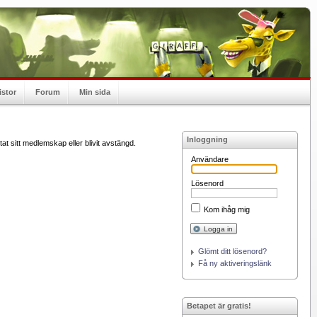
istor
Forum
Min sida
Inloggning
at sitt medlemskap eller blivit avstängd.
Användare
Lösenord
Kom ihåg mig
Logga in
Glömt ditt lösenord?
Få ny aktiveringslänk
Betapet är gratis!