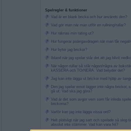
Spelregler & funktioner
Vad är en blank bricka och hur används den?
Vad gör man när man utför en rullning/rullar?
Hur räknas min rating ut?
Hur fungerar poängavdragen när man får negati
Hur byter jag brickor?
Ibland när jag spelar står det att jag blivit ned
När någon rullar så står någon/några av bokstä
kASSERA och TOrNERA. Vad betyder det?
Jag kan inte lägga ut brickor med hjälp av tang
Den jag spelar emot lägger inte några brickor, s
gå ut. Vad ska jag göra?
Vad är det som avgör vem som får inleda spelet
brickorna?
Varför kan jag inte lägga vissa ord?
Helt plötsligt när jag satt och spelade så slog t
absolut inte stämmer. Vad kan vara fel?