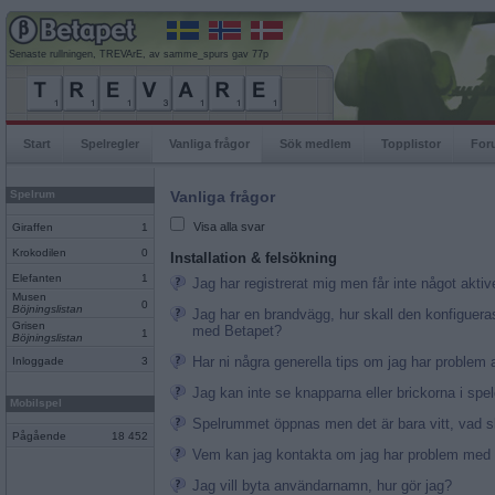
Senaste rullningen, TREVArE, av samme_spurs gav 77p
Start
Spelregler
Vanliga frågor
Sök medlem
Topplistor
For
Spelrum
Vanliga frågor
Visa alla svar
Giraffen
1
Krokodilen
0
Installation & felsökning
Elefanten
1
Jag har registrerat mig men får inte något akti
Musen
0
Böjningslistan
Jag har en brandvägg, hur skall den konfiguera
Grisen
med Betapet?
1
Böjningslistan
Har ni några generella tips om jag har problem a
Inloggade
3
Jag kan inte se knapparna eller brickorna i spel
Mobilspel
Spelrummet öppnas men det är bara vitt, vad s
Pågående
18 452
Vem kan jag kontakta om jag har problem med
Jag vill byta användarnamn, hur gör jag?