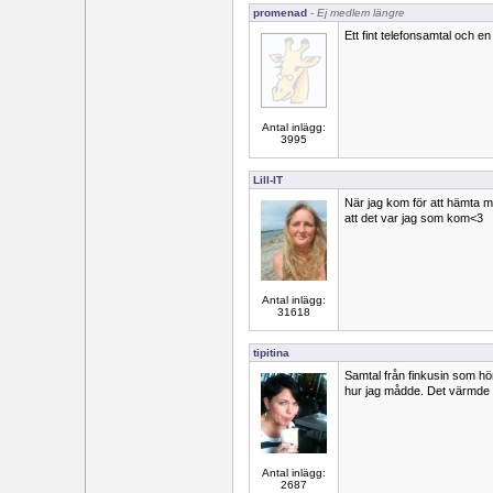
promenad
- Ej medlem längre
Ett fint telefonsamtal och en
Antal inlägg:
3995
Lill-IT
När jag kom för att hämta mi
att det var jag som kom<3
Antal inlägg:
31618
tipitina
Samtal från finkusin som hört
hur jag mådde. Det värmde
Antal inlägg:
2687