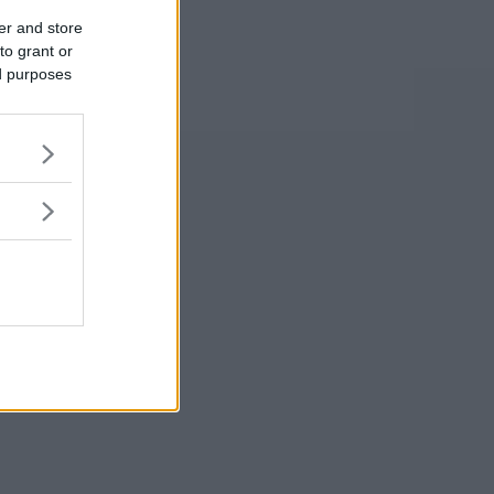
er and store
to grant or
ed purposes