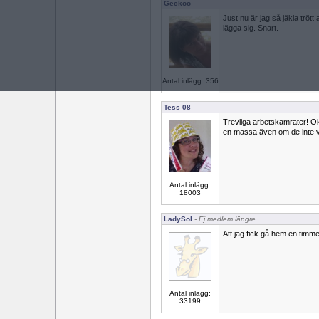
Geckoo
Just nu är jag så jäkla tröt
lägga sig. Snart.
Antal inlägg: 356
Tess 08
Trevliga arbetskamrater! Ok
en massa även om de inte v
Antal inlägg:
18003
LadySol
- Ej medlem längre
Att jag fick gå hem en timme t
Antal inlägg:
33199