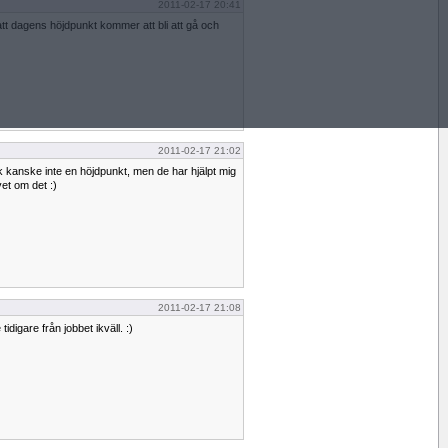
2011-02-17 20:41
t att dagens höjdpunkt kommer att bli att gå och
2011-02-17 21:02
 kanske inte en höjdpunkt, men de har hjälpt mig
et om det :)
2011-02-17 21:08
idigare från jobbet ikväll. :)