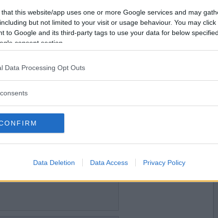
2011-02-17 20:30
Vill du bli
 that this website/app uses one or more Google services and may gath
medlem?
pass ikväll då det innebar starten på min långhelg
including but not limited to your visit or usage behaviour. You may click 
 to Google and its third-party tags to use your data for below specifi
Skapa nytt konto
ogle consent section.
l Data Processing Opt Outs
2011-02-17 20:39
consents
de på henne trots att hon hade sett råddjuret!!!!!
CONFIRM
2011-02-17 20:40
Data Deletion
Data Access
Privacy Policy