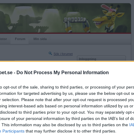
istor
Forum
Min sida
Sök i forumet
Inloggning
rneringar
Användare
et.se -
Do Not Process My Personal Information
Nästa sida »
Lösenord
Sista sidan »
to opt-out of the sale, sharing to third parties, or processing of your per
Kom ihåg mig
2011-02-15 23:12
formation for targeted advertising by us, please use the below opt-out s
Logga in
bjuden bara så där utan någon anledning alls!
r selection. Please note that after your opt-out request is processed y
eing interest-based ads based on personal information utilized by us or
Glömt ditt lösenord?
Få ny aktiveringslänk
disclosed to third parties prior to your opt-out. You may separately opt-
losure of your personal information by third parties on the IAB’s list of
. This information may also be disclosed by us to third parties on the
IA
Betapet är gratis!
Participants
that may further disclose it to other third parties.