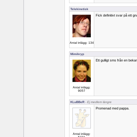
Telekinetisk
Fick definitivt svar på ett gn
Antal inlägg: 134
Mimikryp
Ett gulligt sms från en bekant
Antal inlägg:
9057
KLuBBeR
- Ej medlem längre
Promenad med pappa.
Antal inlägg: