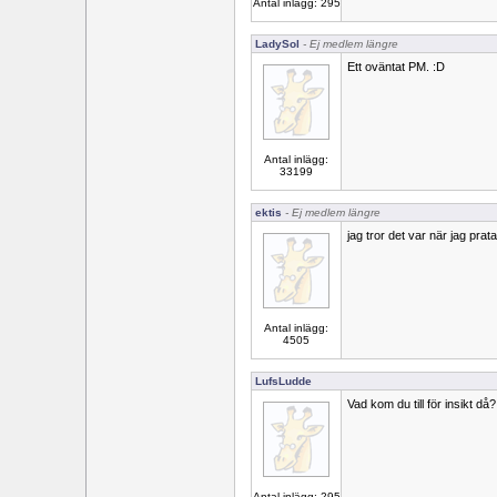
Antal inlägg: 295
LadySol
- Ej medlem längre
Ett oväntat PM. :D
Antal inlägg:
33199
ektis
- Ej medlem längre
jag tror det var när jag pra
Antal inlägg:
4505
LufsLudde
Vad kom du till för insikt då?
Antal inlägg: 295