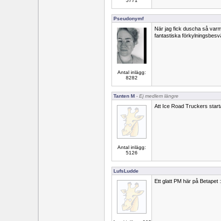
5771
Pseudonymf
När jag fick duscha så varm
fantastiska förkylningsbesv
Antal inlägg:
8282
Tanten M
- Ej medlem längre
Att Ice Road Truckers starta
Antal inlägg:
5126
LufsLudde
Ett glatt PM här på Betapet :