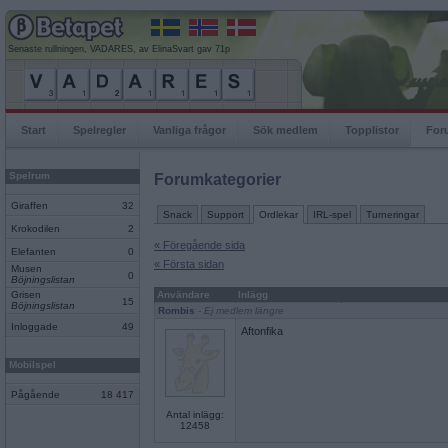
Senaste rullningen, VADARES, av ElinaSvart gav 71p
Start
Spelregler
Vanliga frågor
Sök medlem
Topplistor
For
Spelrum
Forumkategorier
Giraffen
32
Snack
Support
Ordlekar
IRL-spel
Turneringar
Krokodilen
2
« Föregående sida
Elefanten
0
« Första sidan
Musen
0
Böjningslistan
Grisen
Användare
Inlägg
15
Böjningslistan
Rombis
- Ej medlem längre
Inloggade
49
Aftonfika
Mobilspel
Pågående
18 417
Antal inlägg:
12458