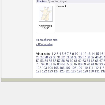
Rombis
- Ej medlem längre
Sovsäck
Antal inlägg:
12458
« Föregående sida
« Första sidan
Visar sida:
1
2
3
4
5
6
7
8
9
10
11
12
13
14
15
16
26
27
28
29
30
31
32
33
34
35
36
37
38
39
40
41
52
53
54
55
56
57
58
59
60
61
62
63
64
65
66
67
78
79
80
81
82
83
84
85
86
87
88
89
90
91
92
93
102
103
104
105
106
107
108
109
110
111
112
113
121
122
123
124
125
126
127
128
129
130
131
13