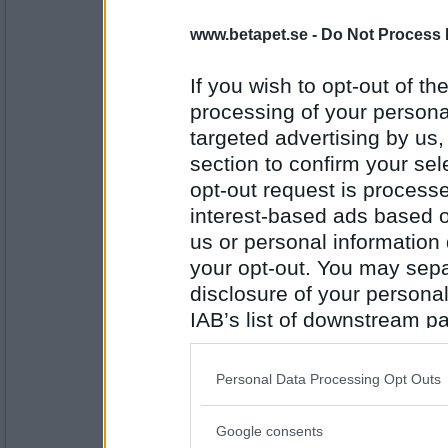
Prärieklocka
Eftertankestid
www.betapet.se -
Do Not Process 
If you wish to opt-out of the
Antal inlägg:
processing of your personal
11487
targeted advertising by us
Rombis
- Ej medlem längre
section to confirm your sel
Iris
opt-out request is proces
interest-based ads based o
us or personal information d
Antal inlägg:
your opt-out. You may separ
12458
disclosure of your personal
Prärieklocka
IAB’s list of downstream pa
Insjödopp
also be disclosed by us to 
Downstream Participants
th
Personal Data Processing Opt Outs
third parties.
Antal inlägg:
11487
Google consents
Please note that this web