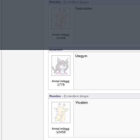
Rombis
- Ej medlem längre
Nattroddtur
Antal inlägg:
12458
annemiri
Utegym
Antal inlägg:
1776
Rombis
- Ej medlem längre
Ytvatten
Antal inlägg:
12458