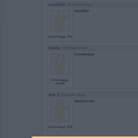
waaterLilly
- Ej medlem längre
Kanotfärd
Antal inlägg: 765
Rombis
- Ej medlem längre
Rosenbuskar
Antal inlägg:
12458
Nick_3
- Ej medlem längre
Apelsinsorbet
Antal inlägg: 206