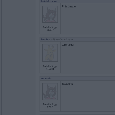
Prärieklocka
Prästkrage
Antal inlägg:
11487
Rombis
- Ej medlem längre
Grönalger
Antal inlägg:
12458
annemiri
Epadunk
Antal inlägg:
1776