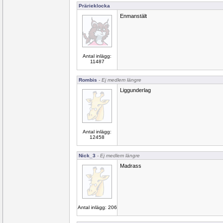
Prärieklocka
Enmanstält
Antal inlägg:
11487
Rombis
- Ej medlem längre
Liggunderlag
Antal inlägg:
12458
Nick_3
- Ej medlem längre
Madrass
Antal inlägg: 206