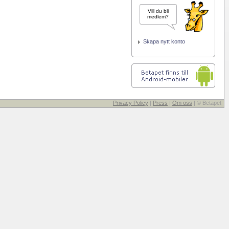
Vill du bli
medlem?
Skapa nytt konto
Privacy Policy
|
Press
|
Om oss
| © Betapet