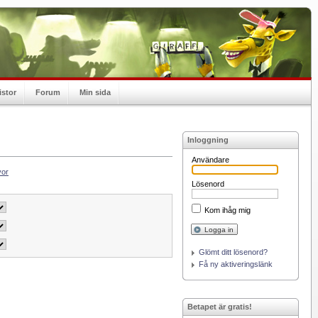
istor
Forum
Min sida
Inloggning
Användare
vor
Lösenord
Kom ihåg mig
Logga in
Glömt ditt lösenord?
Få ny aktiveringslänk
Betapet är gratis!