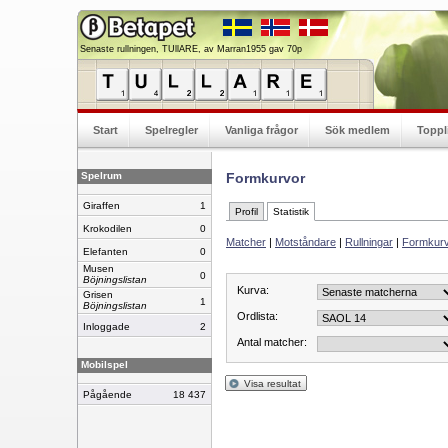
Senaste rullningen, TUllARE, av Marran1955 gav 70p
Start
Spelregler
Vanliga frågor
Sök medlem
Toppl
Spelrum
Formkurvor
Giraffen
1
Profil
Statistik
Krokodilen
0
Matcher
|
Motståndare
|
Rullningar
|
Formkur
Elefanten
0
Musen
0
Böjningslistan
Kurva:
Grisen
1
Böjningslistan
Ordlista:
Inloggade
2
Antal matcher:
Mobilspel
Visa resultat
Pågående
18 437